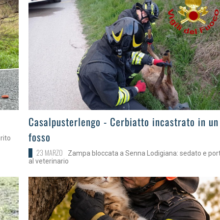
>
Casalpusterlengo - Cerbiatto incastrato in un
fosso
rito
23 MARZO
Zampa bloccata a Senna Lodigiana: sedato e por
al veterinario