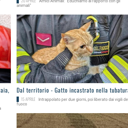
20 APRILE
r
Amici Animali: "Educhiamo al rapporto con gli
animali"
>
aia,
Dal territorio - Gatto incastrato nella tubatur
15 APRILE
Intrappolato per due giorni, poi liberato dai vigili de
fuoco
a