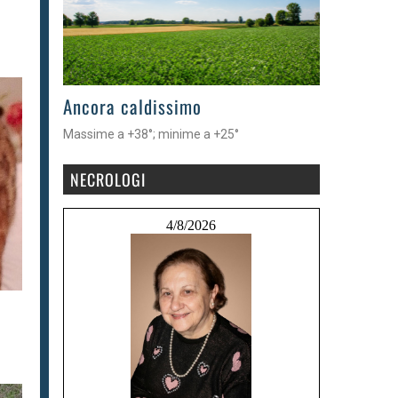
>
Ancora caldissimo
Massime a +38°; minime a +25°
NECROLOGI
4/8/2026