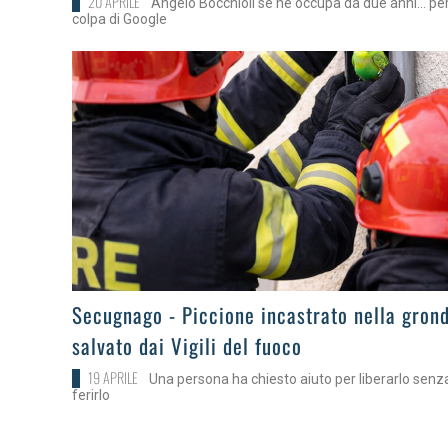
20 APRILE
Angelo Bocchioli se ne occupa da due anni... pe
colpa di Google
>
Secugnago - Piccione incastrato nella grond
salvato dai Vigili del fuoco
19 APRILE
Una persona ha chiesto aiuto per liberarlo senz
ferirlo