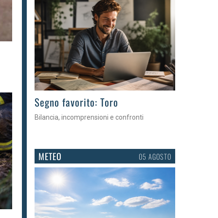
>
Segno favorito: Toro
Bilancia, incomprensioni e confronti
METEO
05 AGOSTO