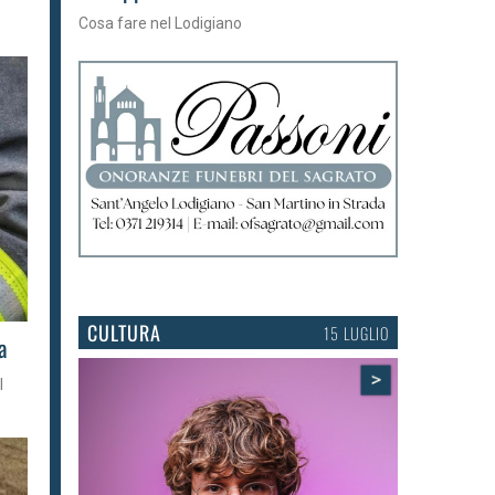
Tra torte, cinema e musica live
CULTURA
15 LUGLIO
a
>
l