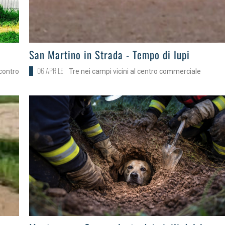
>
San Martino in Strada - Tempo di lupi
06 APRILE
 contro
Tre nei campi vicini al centro commerciale
>