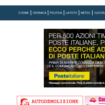
HOME
CRONACA
POLITICA
LA FOTO
METEO
CULTUR