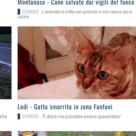
Montanaso - Cane salvato dai vigili del fuoco
29 MARZO
L’animale si infila nel cunicolo e non riesce più a
uscire
>
Lodi - Gatta smarrita in zona Fanfani
24 MARZO
atta
"È dolce ma potrebbe essere spaventata"