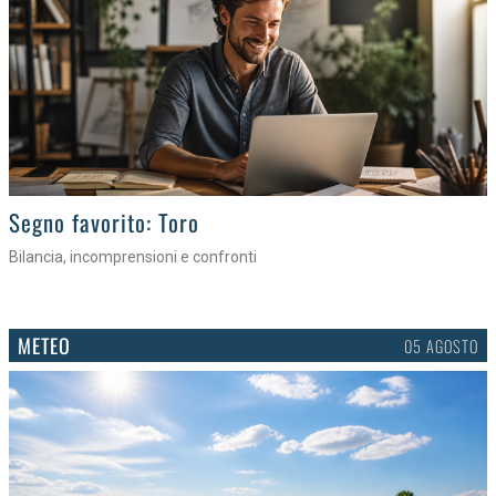
>
Segno favorito: Toro
Bilancia, incomprensioni e confronti
METEO
05 AGOSTO