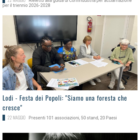
Rieletto alla guida di Confindustria per acclamazione
per il triennio 2026-2028
>
Lodi - Festa dei Popoli: "Siamo una foresta che
cresce"
22 MAGGIO
Presenti 101 associazioni, 50 stand, 20 Paesi