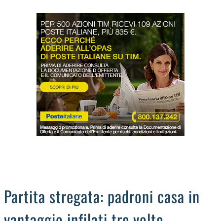
LODIGIANO
DAL TERRITORIO
OROSCOPO
LA PIAZZA
ANIMALI
OCCHIO ALLA TRUFFA
NECROLOGI
Partita stregata: padroni casa in
vantaggio infilati tre volte