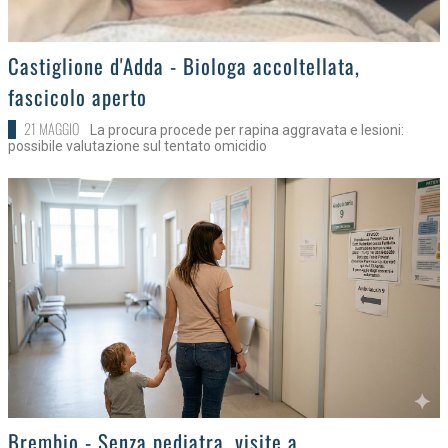
>
Castiglione d'Adda - Biologa accoltellata,
fascicolo aperto
21 MAGGIO
La procura procede per rapina aggravata e lesioni:
possibile valutazione sul tentato omicidio
>
Brembio - Senza pediatra, visite a