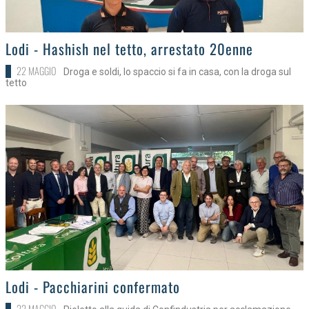
>
Lodi - Hashish nel tetto, arrestato 20enne
22 MAGGIO
Droga e soldi, lo spaccio si fa in casa, con la droga sul
tetto
>
Lodi - Pacchiarini confermato
22 MAGGIO