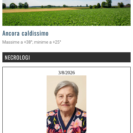
>
Ancora caldissimo
Massime a +38°; minime a +25°
NECROLOGI
3/8/2026