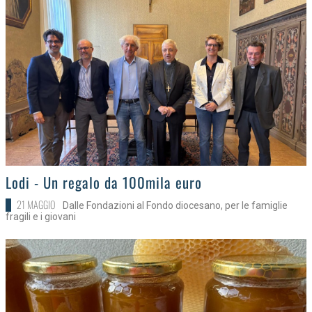
>
Lodi - Un regalo da 100mila euro
21 MAGGIO
Dalle Fondazioni al Fondo diocesano, per le famiglie
fragili e i giovani