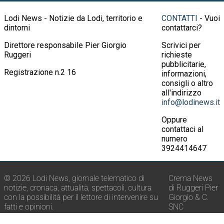
Lodi News - Notizie da Lodi, territorio e
CONTATTI
- Vuoi
dintorni
contattarci?
Direttore responsabile Pier Giorgio
Scrivici per
Ruggeri
richieste
pubblicitarie,
Registrazione n.2 16
informazioni,
consigli o altro
all'indirizzo
info@lodinews.it
Oppure
contattaci al
numero
3924414647
© 2026 Lodi News, giornale telematico di
Crema News
notizie, cronaca, attualità, spettacoli, cultura
di Ruggeri Pier
con la possibilità per il lettore di intervenire su
Giorgio & C.
fatti e opinioni.
SNC