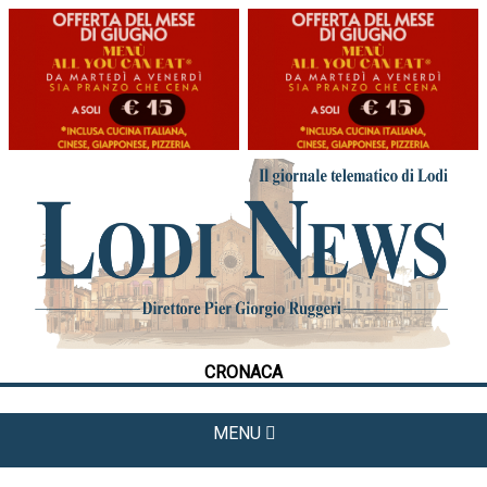
HOME
CRONACA
POLITICA
LA FOTO
METEO
CRONACA
CULTURA
SPORT
MENU
APPUNTAMENTI