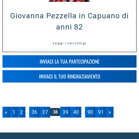
Giovanna Pezzella in Capuano di
anni 82
Leggi i necrologi
INVIACI LA TUA PARTECIPAZIONE
INVIACI IL TUO RINGRAZIAMENTO
«
1
2
36
37
39
40
90
91
»
...
38
...