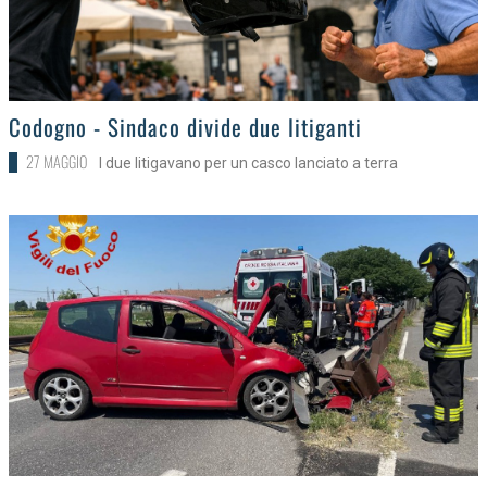
>
Codogno - Sindaco divide due litiganti
27 MAGGIO
I due litigavano per un casco lanciato a terra