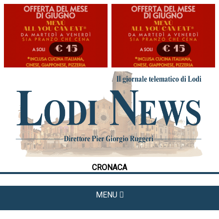
HOME
CRONACA
POLITICA
LA FOTO
METEO
CRONACA
CULTURA
SPORT
MENU
APPUNTAMENTI