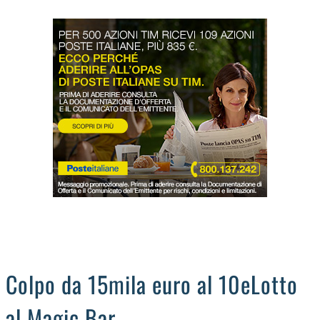
LODIGIANO
DAL TERRITORIO
OROSCOPO
LA PIAZZA
ANIMALI
OCCHIO ALLA TRUFFA
NECROLOGI
Colpo da 15mila euro al 10eLotto
al Magic Bar