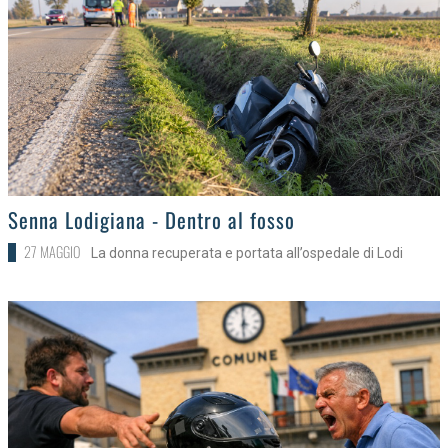
>
Senna Lodigiana - Dentro al fosso
27 MAGGIO
La donna recuperata e portata all’ospedale di Lodi