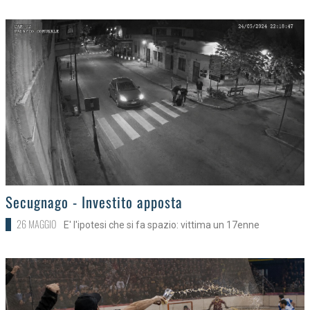
>
Secugnago - Investito apposta
26 MAGGIO
E' l'ipotesi che si fa spazio: vittima un 17enne