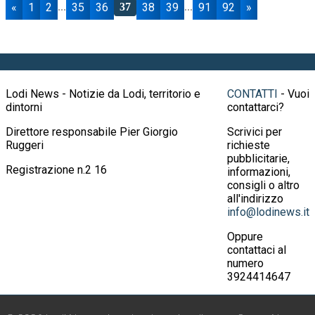
«
1
2
35
36
38
39
91
92
»
...
37
...
Lodi News - Notizie da Lodi, territorio e
CONTATTI
- Vuoi
dintorni
contattarci?
Direttore responsabile Pier Giorgio
Scrivici per
Ruggeri
richieste
pubblicitarie,
Registrazione n.2 16
informazioni,
consigli o altro
all'indirizzo
info@lodinews.it
Oppure
contattaci al
numero
3924414647