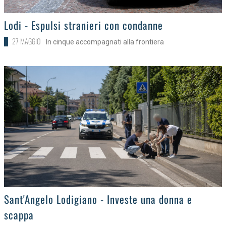
>
Lodi - Espulsi stranieri con condanne
27 MAGGIO
In cinque accompagnati alla frontiera
>
Sant'Angelo Lodigiano - Investe una donna e
scappa