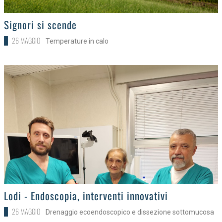
>
Signori si scende
26 MAGGIO
Temperature in calo
>
Lodi - Endoscopia, interventi innovativi
26 MAGGIO
Drenaggio ecoendoscopico e dissezione sottomucosa