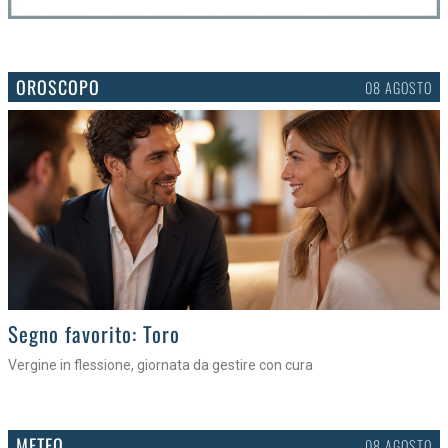
OROSCOPO
08 AGOSTO
>
Segno favorito: Toro
Vergine in flessione, giornata da gestire con cura
METEO
08 AGOSTO