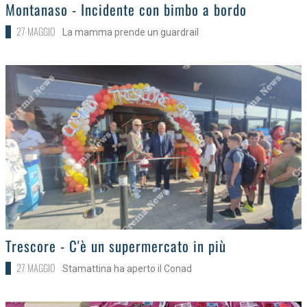
>
Montanaso - Incidente con bimbo a bordo
27 MAGGIO
La mamma prende un guardrail
>
Trescore - C'è un supermercato in più
27 MAGGIO
Stamattina ha aperto il Conad