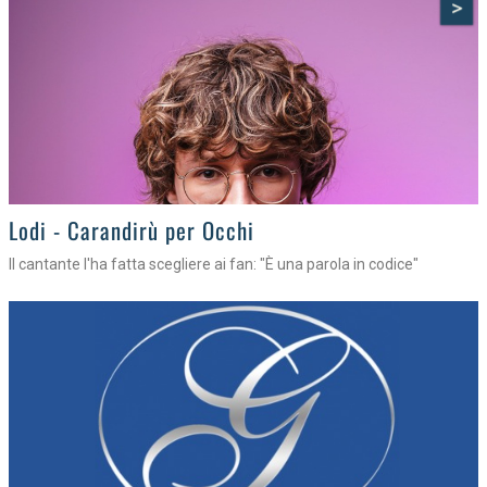
>
Lodi - Carandirù per Occhi
Il cantante l'ha fatta scegliere ai fan: "È una parola in codice"