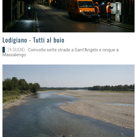
>
Lodigiano - Tutti al buio
24 GIUGNO
Coinvolte sette strade a Sant'Angelo e cinque a
Massalengo