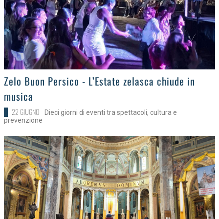
>
Zelo Buon Persico - L’Estate zelasca chiude in
musica
22 GIUGNO
Dieci giorni di eventi tra spettacoli, cultura e
prevenzione