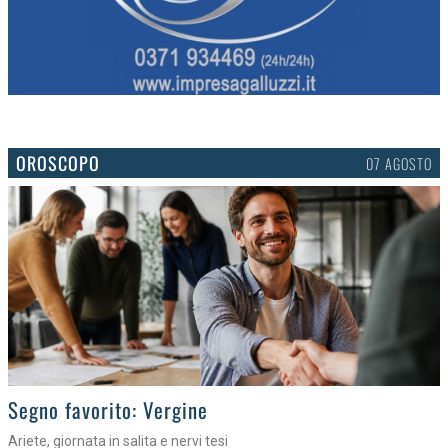
OROSCOPO
07 AGOSTO
>
Segno favorito: Vergine
Ariete, giornata in salita e nervi tesi