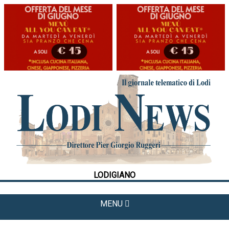
HOME
CRONACA
POLITICA
LA FOTO
METEO
LODIGIANO
CULTURA
SPORT
MENU
APPUNTAMENTI