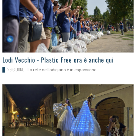
>
Lodi Vecchio - Plastic Free ora è anche qui
29 GIUGNO
La rete nel lodigiano è in espansione