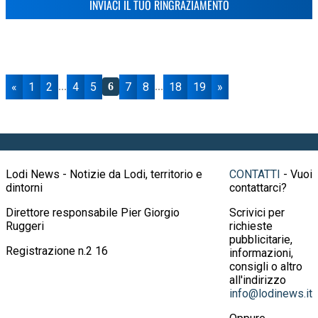
INVIACI IL TUO RINGRAZIAMENTO
«
1
2
4
5
7
8
18
19
»
...
6
...
Lodi News - Notizie da Lodi, territorio e
CONTATTI
- Vuoi
dintorni
contattarci?
Direttore responsabile Pier Giorgio
Scrivici per
Ruggeri
richieste
pubblicitarie,
Registrazione n.2 16
informazioni,
consigli o altro
all'indirizzo
info@lodinews.it