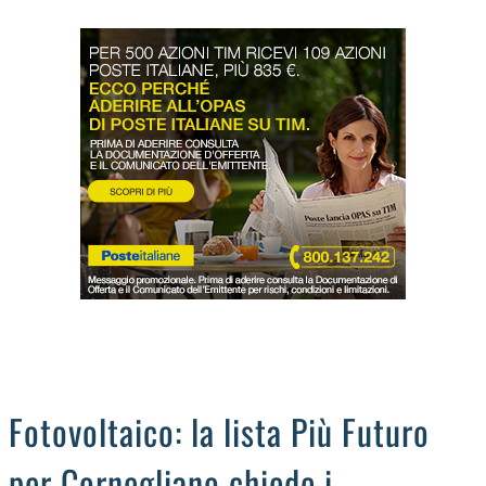
LODIGIANO
DAL TERRITORIO
OROSCOPO
LA PIAZZA
ANIMALI
OCCHIO ALLA TRUFFA
NECROLOGI
Fotovoltaico: la lista Più Futuro
per Cornegliano chiede i