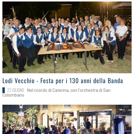
>
Lodi Vecchio - Festa per i 130 anni della Banda
22 GIUGNO
Nel ricordo di Caterina, con l'orchestra di San
Colombano