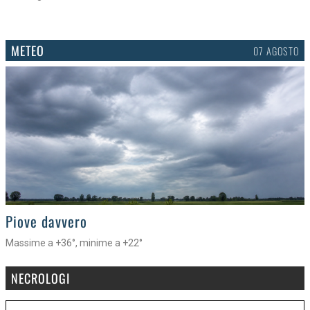
METEO
07 AGOSTO
>
Piove davvero
Massime a +36°, minime a +22°
NECROLOGI