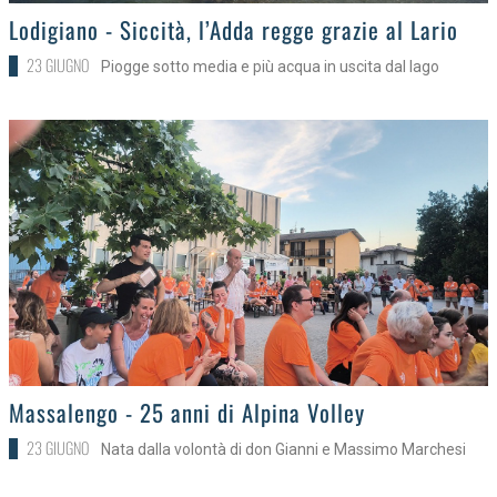
>
Lodigiano - Siccità, l’Adda regge grazie al Lario
23 GIUGNO
Piogge sotto media e più acqua in uscita dal lago
>
Massalengo - 25 anni di Alpina Volley
23 GIUGNO
Nata dalla volontà di don Gianni e Massimo Marchesi