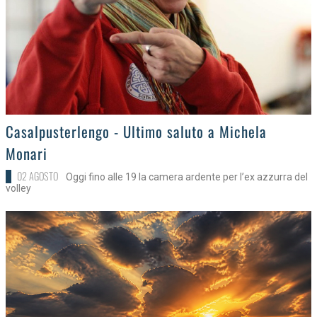
>
Casalpusterlengo - Ultimo saluto a Michela
Monari
02 AGOSTO
Oggi fino alle 19 la camera ardente per l’ex azzurra del
volley