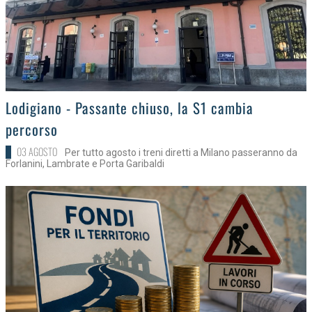
>
Lodigiano - Passante chiuso, la S1 cambia
percorso
03 AGOSTO
Per tutto agosto i treni diretti a Milano passeranno da
Forlanini, Lambrate e Porta Garibaldi