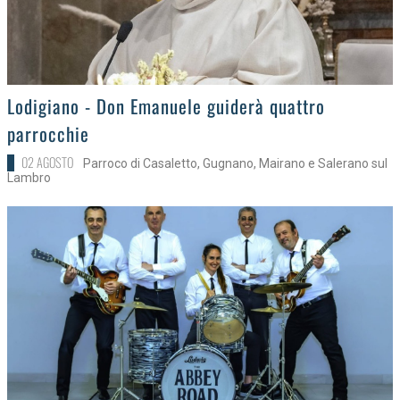
>
Lodigiano - Don Emanuele guiderà quattro
parrocchie
02 AGOSTO
Parroco di Casaletto, Gugnano, Mairano e Salerano sul
Lambro