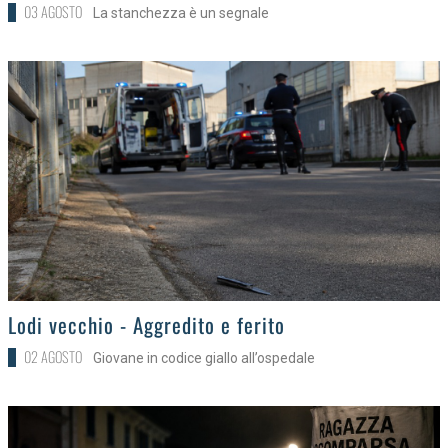
03 AGOSTO
La stanchezza è un segnale
>
Lodi vecchio - Aggredito e ferito
02 AGOSTO
Giovane in codice giallo all’ospedale