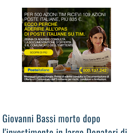
LODIGIANO
DAL TERRITORIO
OROSCOPO
LA PIAZZA
ANIMALI
OCCHIO ALLA TRUFFA
NECROLOGI
Giovanni Bassi morto dopo
l'investimento in largo Donatori di