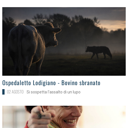
>
Ospedaletto Lodigiano - Bovino sbranato
02 AGOSTO
Si sospetta l'assalto di un lupo