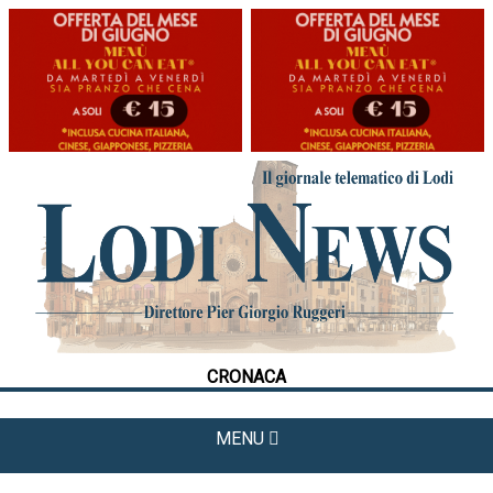
HOME
CRONACA
POLITICA
LA FOTO
METEO
CRONACA
CULTURA
SPORT
MENU
APPUNTAMENTI