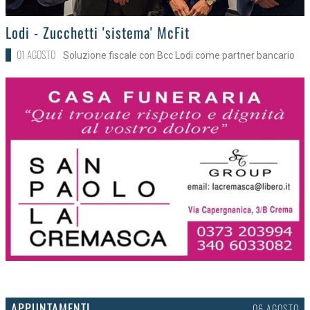
>
Lodi - Zucchetti 'sistema' McFit
01 AGOSTO
Soluzione fiscale con Bcc Lodi come partner bancario
APPUNTAMENTI
03 AGOSTO