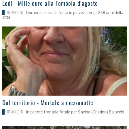
>
Lodi - Mille euro alla Tombola d’agosto
01 AGOSTO
Domenica sera la festa in piazza per gli 868 anni della
città
>
Dal territorio - Mortale a mezzanotte
01 AGOSTO
Incidente frontale fatale per Savina (Cristina) Baiocchi