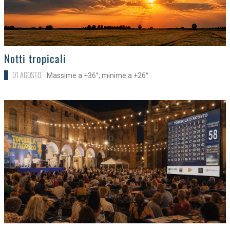
>
Notti tropicali
01 AGOSTO
Massime a +36°; minime a +26°