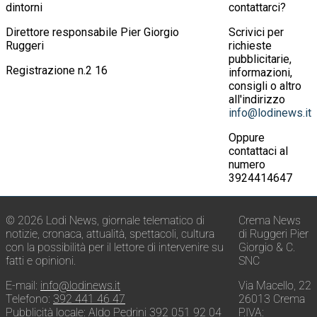
dintorni
contattarci?
Direttore responsabile Pier Giorgio
Scrivici per
Ruggeri
richieste
pubblicitarie,
Registrazione n.2 16
informazioni,
consigli o altro
all'indirizzo
info@lodinews.it
Oppure
contattaci al
numero
3924414647
© 2026 Lodi News, giornale telematico di
Crema News
notizie, cronaca, attualità, spettacoli, cultura
di Ruggeri Pier
con la possibilità per il lettore di intervenire su
Giorgio & C.
fatti e opinioni.
SNC
E-mail:
info@lodinews.it
Via Macello, 22
Telefono:
392 441 46 47
26013 Crema
Pubblicità locale:
Aldo Pedrini 392 051 92 04
P.IVA: