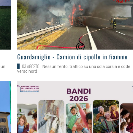
>
Guardamiglio - Camion di cipolle in fiamme
03 AGOSTO
 un
Nessun ferito, traffico su una sola corsia e code
verso nord