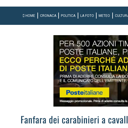
HOME
CRONACA
POLITICA
LA FOTO
METEO
CULTUR
Fanfara dei carabinieri a caval