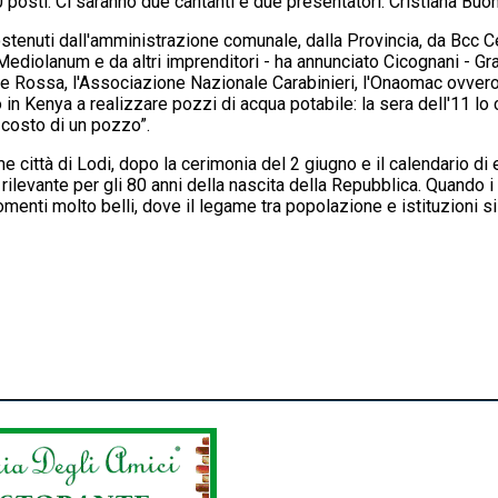
0 posti. Ci saranno due cantanti e due presentatori: Cristiana Bu
ostenuti dall'amministrazione comunale, dalla Provincia, da Bcc C
ediolanum e da altri imprenditori - ha annunciato Cicognani - Gr
roce Rossa, l'Associazione Nazionale Carabinieri, l'Onaomac ovvero
 in Kenya a realizzare pozzi di acqua potabile: la sera dell'11 lo 
 costo di un pozzo”.
me città di Lodi, dopo la cerimonia del 2 giugno e il calendario di
 rilevante per gli 80 anni della nascita della Repubblica. Quando i
enti molto belli, dove il legame tra popolazione e istituzioni si 