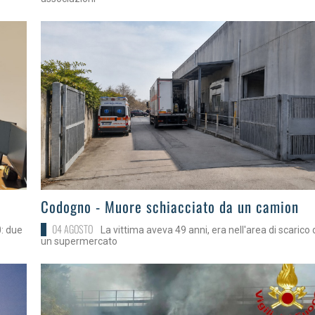
>
Codogno - Muore schiacciato da un camion
04 AGOSTO
0: due
La vittima aveva 49 anni, era nell'area di scarico 
un supermercato