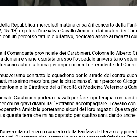
i della Repubblica: mercoledì mattina ci sarà il concerto della Fa
2, 15-18) ospiterà l'iniziativa Cavallo Amico e i laboratori dei Car
con un percorso tattile e olfattivo, dedicato anche ai ragazzi con 
a il Comandante provinciale dei Carabinieri, Colonnello Alberto C
iva domani e viene ospitata presso l'ospedale universitario veteri
entreranno subito a Roma per impegni con la Presidente del Consig
lo muoveranno con tutto lo squadrone per le strade del centro suona
uti, massimo mezz'ora, per la cittadinanza", ha ripercorso Cicogn
tantonio e la Direttrice della Facoltà di Medicina Veterinaria Gab
nale Carabinieri porterà i cavalli per fare ippoterapia con bambini,
er chi ha gravi disabilità: “Potranno accompagnare il cavallo con
perativa Amicizia porteranno alcuni dei loro ragazzi. Questa gior
 questa terra che mi ha ospitato per quattro anni, dando anche vis
ll'università si terrà un concerto della Fanfara del terzo reggime