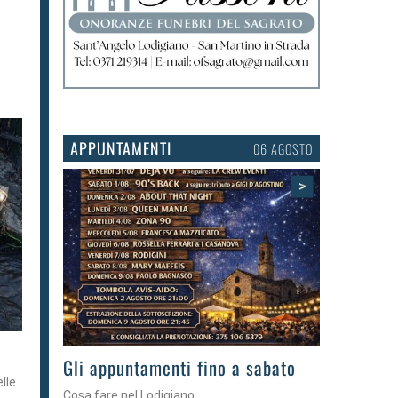
APPUNTAMENTI
03 AGOSTO
>
Gli eventi della settimana
elle
Tra torte, cinema e musica live