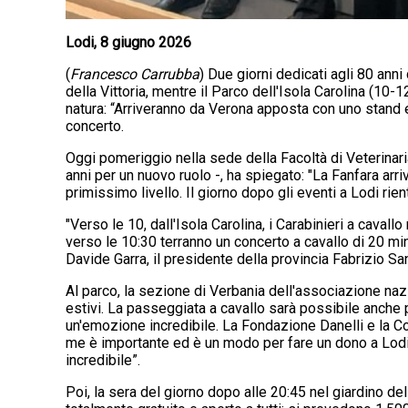
Lodi, 8 giugno 2026
(
Francesco Carrubba
) Due giorni dedicati agli 80 ann
della Vittoria, mentre il Parco dell'Isola Carolina (10-1
natura: “Arriveranno da Verona apposta con uno stand e 
concerto.
Oggi pomeriggio nella sede della Facoltà di Veterinari
anni per un nuovo ruolo -, ha spiegato: "La Fanfara arr
primissimo livello. Il giorno dopo gli eventi a Lodi ri
"Verso le 10, dall'Isola Carolina, i Carabinieri a caval
verso le 10:30 terranno un concerto a cavallo di 20 min
Davide Garra, il presidente della provincia Fabrizio San
Al parco, la sezione di Verbania dell'associazione nazio
estivi. La passeggiata a cavallo sarà possibile anche p
un'emozione incredibile. La Fondazione Danelli e la Coo
me è importante ed è un modo per fare un dono a Lodi, a
incredibile”.
Poi, la sera del giorno dopo alle 20:45 nel giardino de