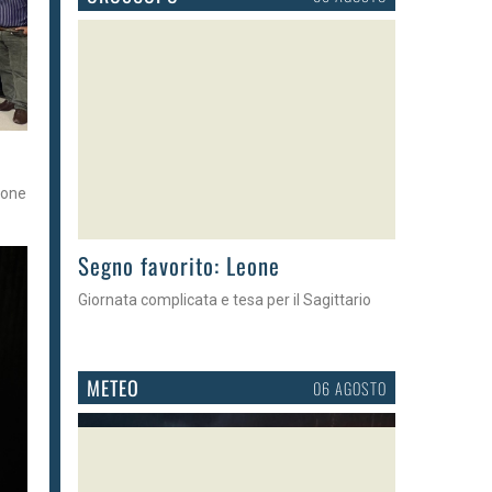
ione
>
Segno favorito: Leone
Giornata complicata e tesa per il Sagittario
METEO
06 AGOSTO