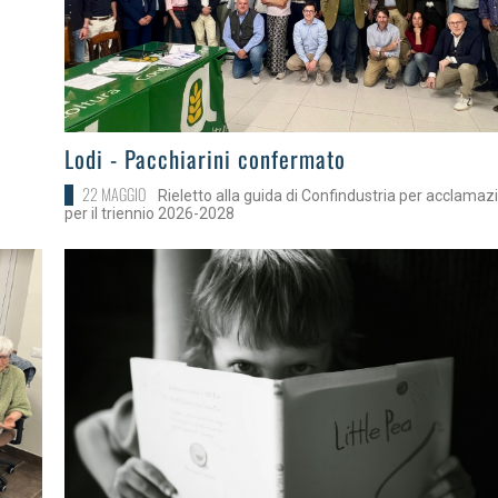
>
Lodi - Pacchiarini confermato
22 MAGGIO
Rieletto alla guida di Confindustria per acclamaz
per il triennio 2026-2028