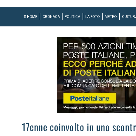
HOME
CRONACA
POLITICA
LA FOTO
METEO
CULTUR
17enne coinvolto in uno scont