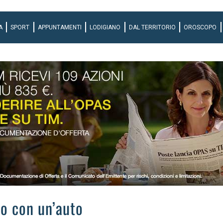
A
SPORT
APPUNTAMENTI
LODIGIANO
DAL TERRITORIO
OROSCOPO
ro con un’auto