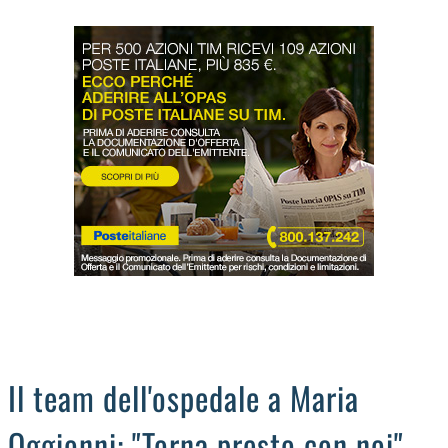
LODIGIANO
DAL TERRITORIO
OROSCOPO
LA PIAZZA
ANIMALI
OCCHIO ALLA TRUFFA
NECROLOGI
Il team dell'ospedale a Maria
Oggionni: "Torna presto con noi"