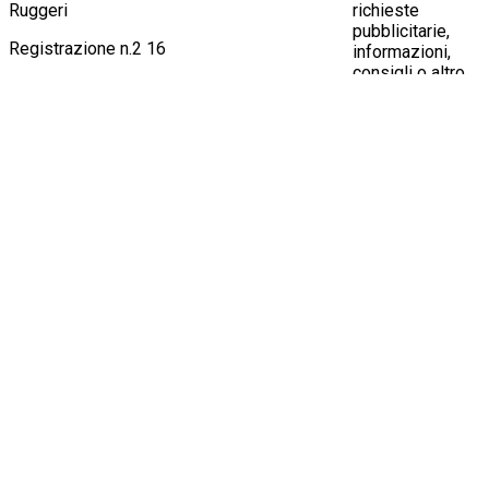
Ruggeri
richieste
pubblicitarie,
Registrazione n.2 16
informazioni,
consigli o altro
all'indirizzo
info@lodinews.it
Oppure
contattaci al
numero
3924414647
© 2026 Lodi News, giornale telematico di
Crema News
notizie, cronaca, attualità, spettacoli, cultura
di Ruggeri Pier
con la possibilità per il lettore di intervenire su
Giorgio & C.
fatti e opinioni.
SNC
E-mail:
info@lodinews.it
Via Macello, 22
Telefono:
392 441 46 47
26013 Crema
Pubblicità locale:
Aldo Pedrini 392 051 92 04
P.IVA:
-
info@lodinews.it
01635310194
Pubblicità nazionale:
www.eadv.it