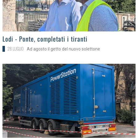
>
Lodi - Ponte, completati i tiranti
28 LUGLIO
Ad agosto il getto del nuovo solettone