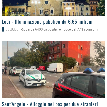
>
Lodi - Illuminazione pubblica da 6.65 milioni
30 LUGLIO
Riguarda 6400 dispositivi e riduce del 77% i consumi
>
Sant'Angelo - Alloggio nei box per due stranieri