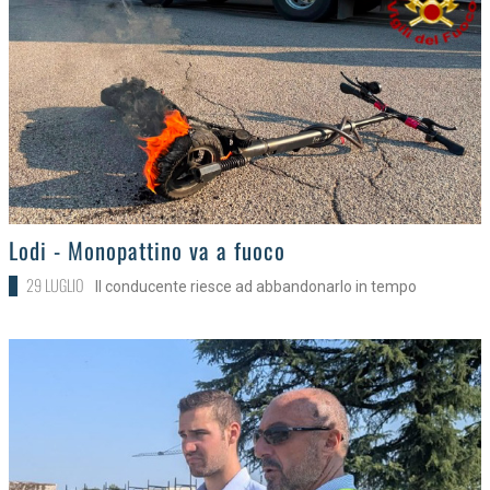
>
Lodi - Monopattino va a fuoco
29 LUGLIO
Il conducente riesce ad abbandonarlo in tempo