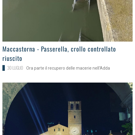
>
Maccastorna - Passerella, crollo controllato
riuscito
30 LUGLIO
Ora parte il recupero delle macerie nell’Adda