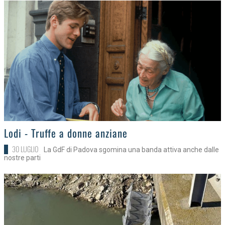
>
Lodi - Truffe a donne anziane
30 LUGLIO
La GdF di Padova sgomina una banda attiva anche dalle
nostre parti