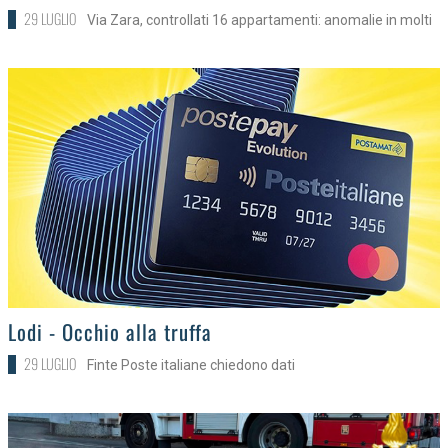
29 LUGLIO
Via Zara, controllati 16 appartamenti: anomalie in molti
>
Lodi - Occhio alla truffa
29 LUGLIO
Finte Poste italiane chiedono dati