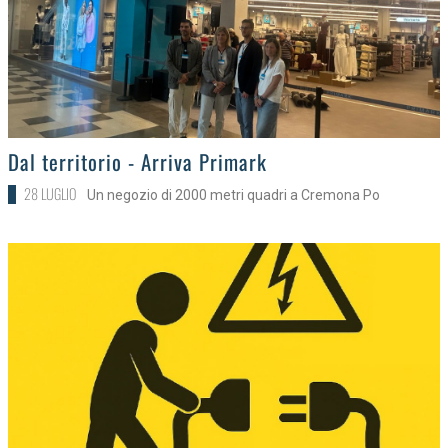
>
Dal territorio - Arriva Primark
28 LUGLIO
Un negozio di 2000 metri quadri a Cremona Po