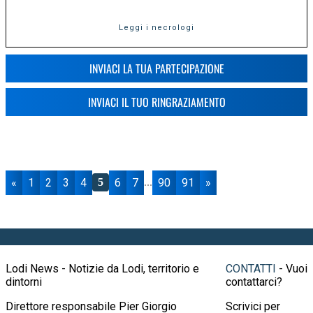
Leggi i necrologi
INVIACI LA TUA PARTECIPAZIONE
INVIACI IL TUO RINGRAZIAMENTO
«
1
2
3
4
6
7
90
91
»
5
...
Lodi News - Notizie da Lodi, territorio e
CONTATTI
- Vuoi
dintorni
contattarci?
Direttore responsabile Pier Giorgio
Scrivici per