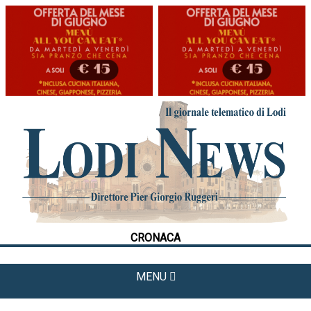
HOME
CRONACA
POLITICA
LA FOTO
METEO
CRONACA
CULTURA
SPORT
MENU
APPUNTAMENTI