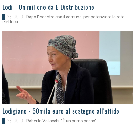
>
Lodi - Un milione da E-Distribuzione
28 LUGLIO
Dopo l'incontro con il comune, per potenziare la rete
elettrica
>
Lodigiano - 50mila euro al sostegno all'affido
28 LUGLIO
Roberta Vallacchi: "È un primo passo"