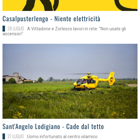
>
Casalpusterlengo - Niente elettricità
28 LUGLIO
A Vittadone e Zorlesco lavori in rete: "Non usate gli
ascensori"
>
Sant'Angelo Lodigiano - Cade dal tetto
27 LUGLIO
Uomo infortunato al centro islamico