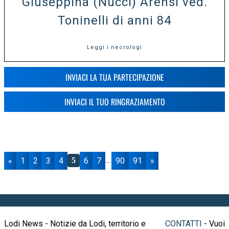
Giuseppina (Nucci) Arensi ved.
Toninelli di anni 84
Leggi i necrologi
INVIACI LA TUA PARTECIPAZIONE
INVIACI IL TUO RINGRAZIAMENTO
«
1
2
3
4
6
7
90
91
»
5
...
Lodi News - Notizie da Lodi, territorio e
CONTATTI
- Vuoi