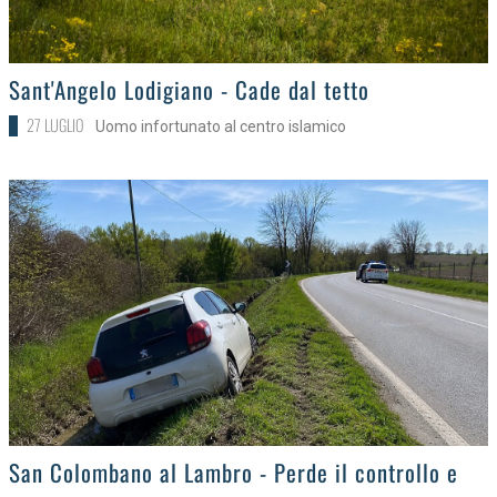
>
Sant'Angelo Lodigiano - Cade dal tetto
27 LUGLIO
Uomo infortunato al centro islamico
>
San Colombano al Lambro - Perde il controllo e