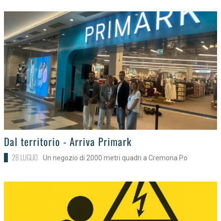
>
Dal territorio - Arriva Primark
28 LUGLIO
Un negozio di 2000 metri quadri a Cremona Po