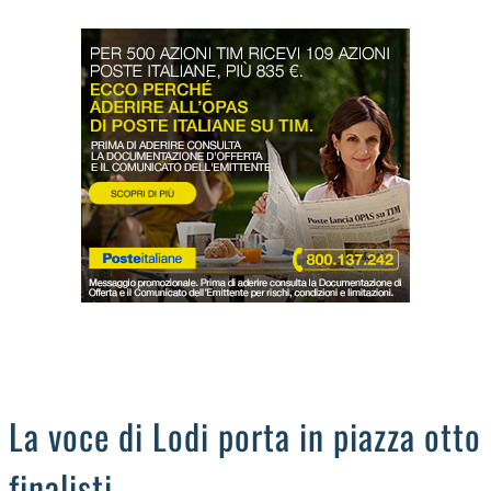
LODIGIANO
DAL TERRITORIO
OROSCOPO
LA PIAZZA
ANIMALI
OCCHIO ALLA TRUFFA
NECROLOGI
La voce di Lodi porta in piazza otto
finalisti