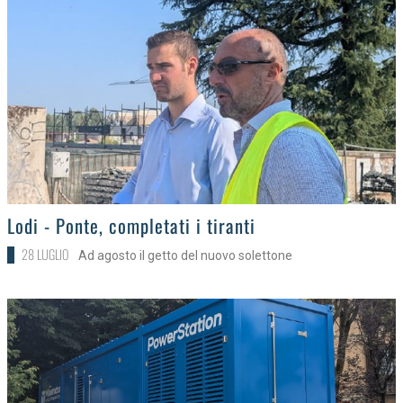
>
Lodi - Ponte, completati i tiranti
28 LUGLIO
Ad agosto il getto del nuovo solettone