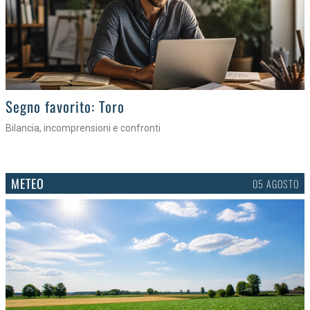
>
Segno favorito: Toro
Bilancia, incomprensioni e confronti
METEO
05 AGOSTO