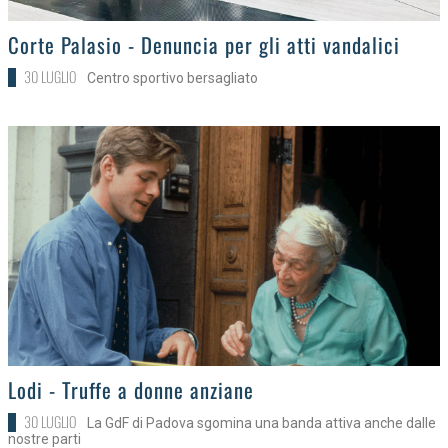
>
Corte Palasio - Denuncia per gli atti vandalici
30 LUGLIO
Centro sportivo bersagliato
>
Lodi - Truffe a donne anziane
30 LUGLIO
La GdF di Padova sgomina una banda attiva anche dalle
nostre parti