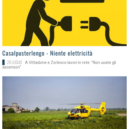
>
Casalpusterlengo - Niente elettricità
28 LUGLIO
A Vittadone e Zorlesco lavori in rete: "Non usate gli
ascensori"