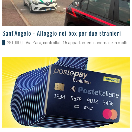
>
Sant'Angelo - Alloggio nei box per due stranieri
29 LUGLIO
Via Zara, controllati 16 appartamenti: anomalie in molti
>