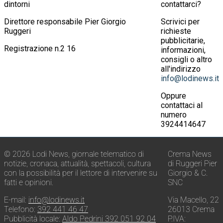
dintorni
contattarci?
Direttore responsabile Pier Giorgio
Scrivici per
Ruggeri
richieste
pubblicitarie,
Registrazione n.2 16
informazioni,
consigli o altro
all'indirizzo
info@lodinews.it
Oppure
contattaci al
numero
3924414647
© 2026 Lodi News, giornale telematico di
Crema News
notizie, cronaca, attualità, spettacoli, cultura
di Ruggeri Pier
con la possibilità per il lettore di intervenire su
Giorgio & C.
fatti e opinioni.
SNC
E-mail:
info@lodinews.it
Via Macello, 22
Telefono:
392 441 46 47
26013 Crema
Pubblicità locale:
Aldo Pedrini 392 051 92 04
P.IVA: