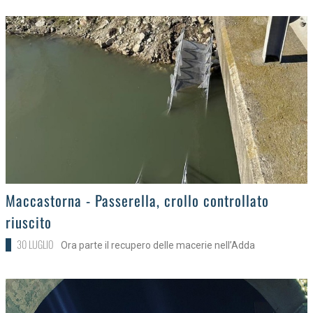
>
Maccastorna - Passerella, crollo controllato
riuscito
30 LUGLIO
Ora parte il recupero delle macerie nell’Adda