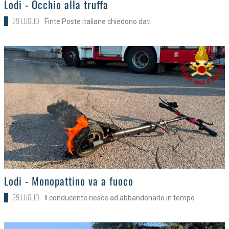
Lodi - Occhio alla truffa
29 LUGLIO
Finte Poste italiane chiedono dati
>
Lodi - Monopattino va a fuoco
29 LUGLIO
Il conducente riesce ad abbandonarlo in tempo