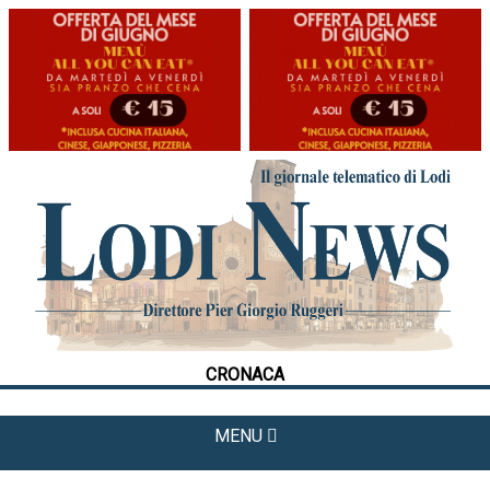
HOME
CRONACA
POLITICA
LA FOTO
METEO
CRONACA
CULTURA
SPORT
MENU
APPUNTAMENTI