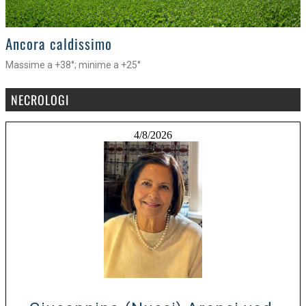
>
Ancora caldissimo
Massime a +38°; minime a +25°
NECROLOGI
4/8/2026