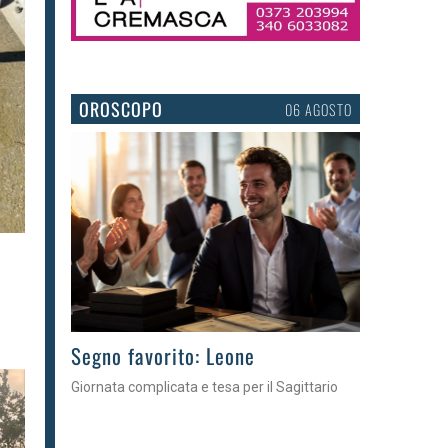
OROSCOPO
06 AGOSTO
>
Segno favorito: Leone
Giornata complicata e tesa per il Sagittario