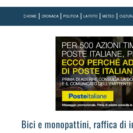
HOME
CRONACA
POLITICA
LA FOTO
METEO
CULTUR
Bici e monopattini, raffica di 