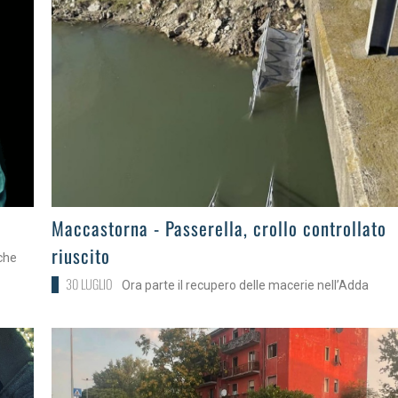
>
Maccastorna - Passerella, crollo controllato
riuscito
che
30 LUGLIO
Ora parte il recupero delle macerie nell’Adda