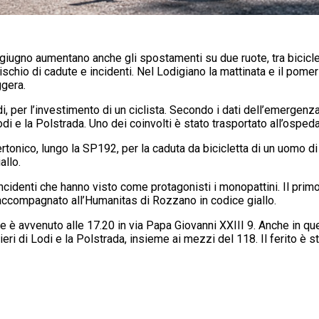
2 giugno aumentano anche gli spostamenti su due ruote, tra bicicle
 rischio di cadute e incidenti. Nel Lodigiano la mattinata e il pome
ggera.
di, per l’investimento di un ciclista. Secondo i dati dell’emergenz
odi e la Polstrada. Uno dei coinvolti è stato trasportato all’ospeda
rtonico, lungo la SP192, per la caduta da bicicletta di un uomo di
allo.
incidenti che hanno visto come protagonisti i monopattini. Il prim
o accompagnato all’Humanitas di Rozzano in codice giallo.
è avvenuto alle 17.20 in via Papa Giovanni XXIII 9. Anche in que
nieri di Lodi e la Polstrada, insieme ai mezzi del 118. Il ferito è