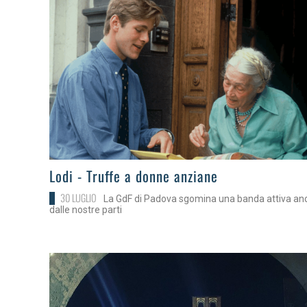
>
Lodi - Truffe a donne anziane
30 LUGLIO
La GdF di Padova sgomina una banda attiva an
dalle nostre parti