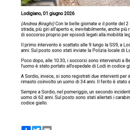
Lodigiano, 01 giugno 2026
(Andrea Biraghi)
Con le belle giornate e il ponte del 
strada, più giri all’aperto e, inevitabilmente, anche più
di soccorso proprio per episodi legati alla mobilità le
Il primo intervento è scattato alle 9 lungo la SS9, a Lo
anni. Sul posto sono stati inviate la Polizia locale di L
Poco dopo, alle 10.30, i soccorsi sono intervenuti a Be
l’uomo è stato portato all’ospedale di Lodi in codice gi
A Sordio, invece, si sono registrati due interventi per 
rimasto coinvolto un uomo di 34 anni. Il ferito è stat
Sempre a Sordio, nel pomeriggio, un secondo incidente 
uomo di 62 anni. Sul posto sono stati allertati i carabi
codice giallo.
Condividi
Twitter
Email