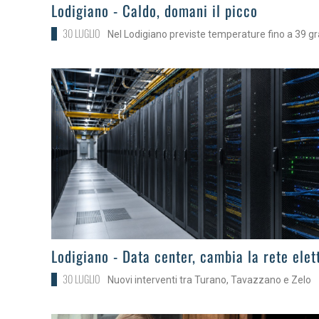
>
Lodigiano - Caldo, domani il picco
30 LUGLIO
Nel Lodigiano previste temperature fino a 39 gr
>
Lodigiano - Data center, cambia la rete elet
30 LUGLIO
Nuovi interventi tra Turano, Tavazzano e Zelo