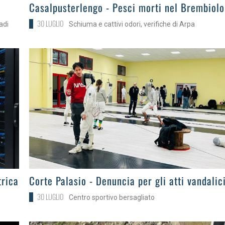
>
Casalpusterlengo - Pesci morti nel Brembiolo
30 LUGLIO
adi
Schiuma e cattivi odori, verifiche di Arpa
>
trica
Corte Palasio - Denuncia per gli atti vandalic
30 LUGLIO
Centro sportivo bersagliato