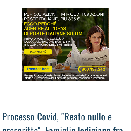
LODIGIANO
DAL TERRITORIO
OROSCOPO
LA PIAZZA
ANIMALI
OCCHIO ALLA TRUFFA
NECROLOGI
Processo Covid, "Reato nullo e
prescritto". Famiglie lodigiane fra