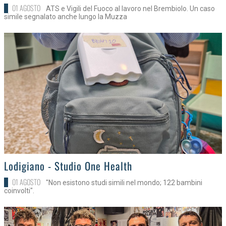
01 AGOSTO
ATS e Vigili del Fuoco al lavoro nel Brembiolo. Un caso
simile segnalato anche lungo la Muzza
>
Lodigiano - Studio One Health
01 AGOSTO
"Non esistono studi simili nel mondo; 122 bambini
coinvolti".