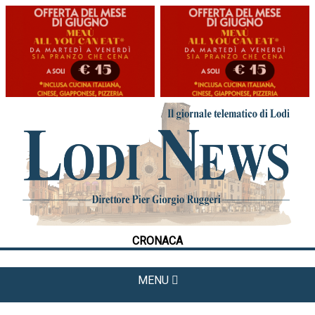
HOME
CRONACA
POLITICA
LA FOTO
METEO
CRONACA
CULTURA
SPORT
MENU
APPUNTAMENTI