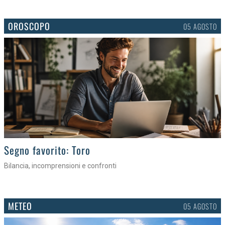
OROSCOPO
05 AGOSTO
>
Segno favorito: Toro
Bilancia, incomprensioni e confronti
METEO
05 AGOSTO