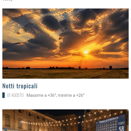
>
Notti tropicali
01 AGOSTO
Massime a +36°; minime a +26°