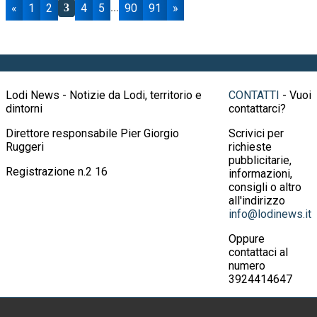
«
1
2
4
5
90
91
»
3
...
Lodi News - Notizie da Lodi, territorio e
CONTATTI
- Vuoi
dintorni
contattarci?
Direttore responsabile Pier Giorgio
Scrivici per
Ruggeri
richieste
pubblicitarie,
Registrazione n.2 16
informazioni,
consigli o altro
all'indirizzo
info@lodinews.it
Oppure
contattaci al
numero
3924414647