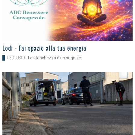
>
Lodi - Fai spazio alla tua energia
03 AGOSTO
La stanchezza è un segnale