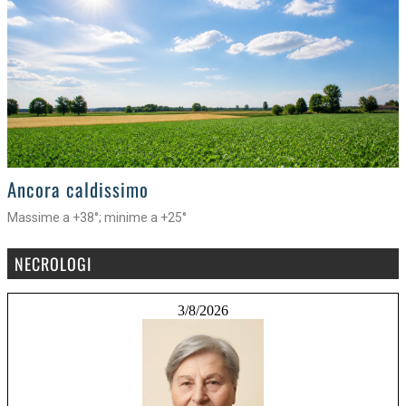
>
Ancora caldissimo
Massime a +38°; minime a +25°
NECROLOGI
3/8/2026