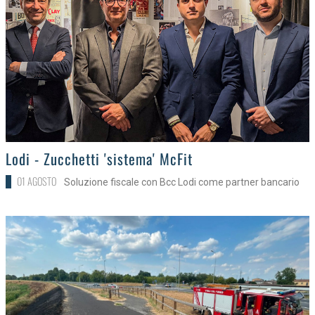
>
Lodi - Zucchetti 'sistema' McFit
01 AGOSTO
Soluzione fiscale con Bcc Lodi come partner bancario