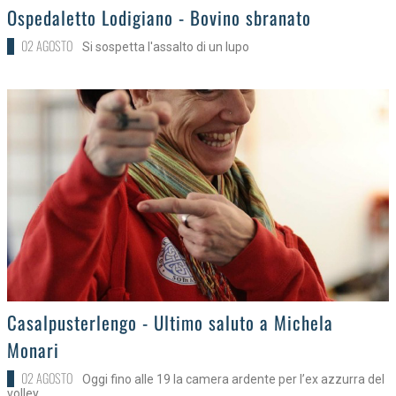
>
Ospedaletto Lodigiano - Bovino sbranato
02 AGOSTO
Si sospetta l'assalto di un lupo
>
Casalpusterlengo - Ultimo saluto a Michela
Monari
02 AGOSTO
Oggi fino alle 19 la camera ardente per l’ex azzurra del
volley