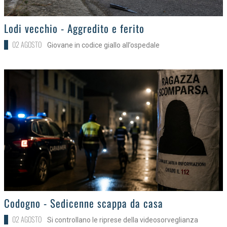
>
Lodi vecchio - Aggredito e ferito
02 AGOSTO
Giovane in codice giallo all’ospedale
>
Codogno - Sedicenne scappa da casa
02 AGOSTO
Si controllano le riprese della videosorveglianza