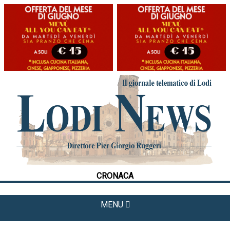
HOME
CRONACA
POLITICA
LA FOTO
METEO
CRONACA
CULTURA
SPORT
MENU
APPUNTAMENTI