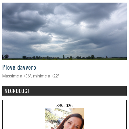
>
Piove davvero
Massime a +36°, minime a +22°
NECROLOGI
8/8/2026