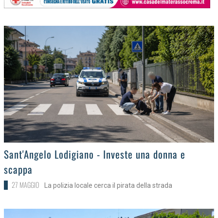
>
Sant'Angelo Lodigiano - Investe una donna e
scappa
27 MAGGIO
La polizia locale cerca il pirata della strada