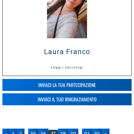
Laura Franco
Leggi i necrologi
INVIACI LA TUA PARTECIPAZIONE
INVIACI IL TUO RINGRAZIAMENTO
«
1
2
35
36
38
39
91
92
»
...
37
...