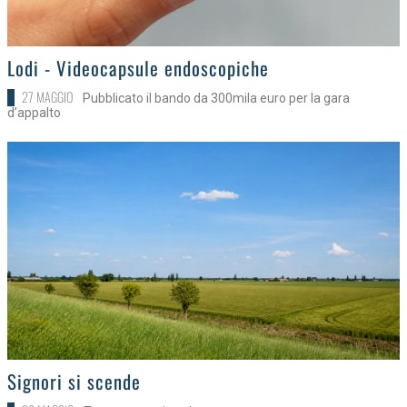
>
Lodi - Videocapsule endoscopiche
27 MAGGIO
Pubblicato il bando da 300mila euro per la gara
d’appalto
>
Signori si scende