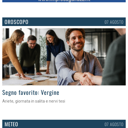
OROSCOPO
07 AGOSTO
>
Segno favorito: Vergine
Ariete, giornata in salita e nervi tesi
METEO
07 AGOSTO