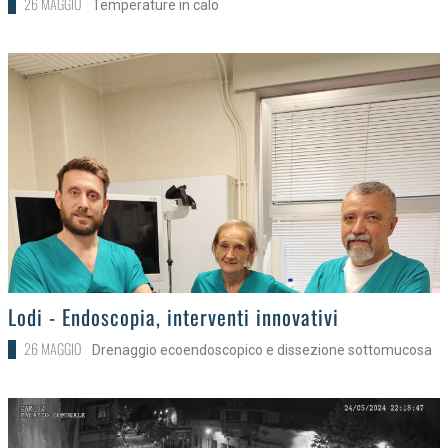
26 MAGGIO
Temperature in calo
>
Lodi - Endoscopia, interventi innovativi
26 MAGGIO
Drenaggio ecoendoscopico e dissezione sottomucosa