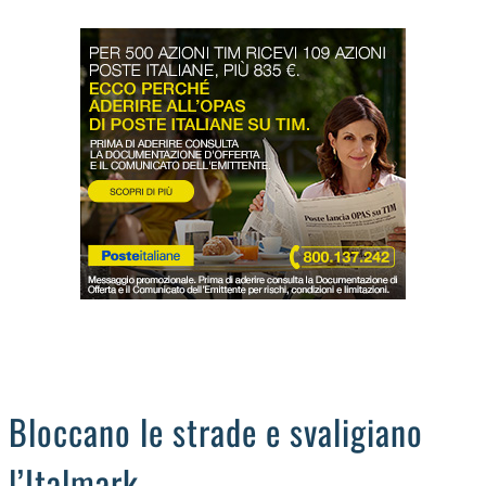
LODIGIANO
DAL TERRITORIO
OROSCOPO
LA PIAZZA
ANIMALI
OCCHIO ALLA TRUFFA
NECROLOGI
Bloccano le strade e svaligiano
l’Italmark