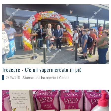
>
Trescore - C'è un supermercato in più
27 MAGGIO
Stamattina ha aperto il Conad