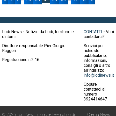
Lodi News - Notizie da Lodi, territorio e
CONTATTI
- Vuoi
dintorni
contattarci?
Direttore responsabile Pier Giorgio
Scrivici per
Ruggeri
richieste
pubblicitarie,
Registrazione n.2 16
informazioni,
consigli o altro
all'indirizzo
info@lodinews.it
Oppure
contattaci al
numero
3924414647
© 2026 Lodi News, giornale telematico di
Crema News