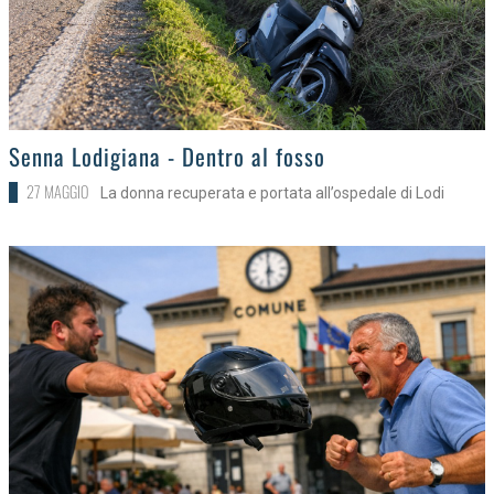
>
Senna Lodigiana - Dentro al fosso
27 MAGGIO
La donna recuperata e portata all’ospedale di Lodi