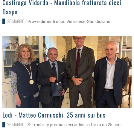
Castiraga Vidardo - Mandibola fratturata dieci
Daspo
26 MAGGIO
Provvedimenti dopo Vidardese-San Giuliano
>
Lodi - Matteo Cernuschi, 25 anni sui bus
26 MAGGIO
Str mobility premia dieci autisti in forza da 25 anni