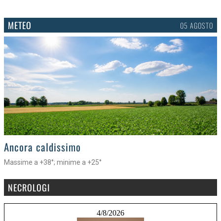
METEO
05 AGOSTO
>
Ancora caldissimo
Massime a +38°; minime a +25°
NECROLOGI
4/8/2026