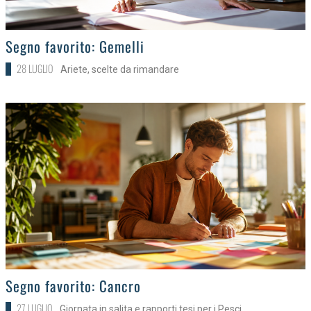
>
Segno favorito: Gemelli
28 LUGLIO
Ariete, scelte da rimandare
>
Segno favorito: Cancro
27 LUGLIO
Giornata in salita e rapporti tesi per i Pesci