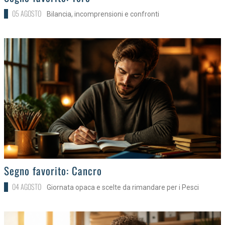
05 AGOSTO
Bilancia, incomprensioni e confronti
>
Segno favorito: Cancro
04 AGOSTO
Giornata opaca e scelte da rimandare per i Pesci