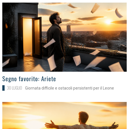
>
Segno favorito: Ariete
30 LUGLIO
Giornata difficile e ostacoli persistenti per il Leone