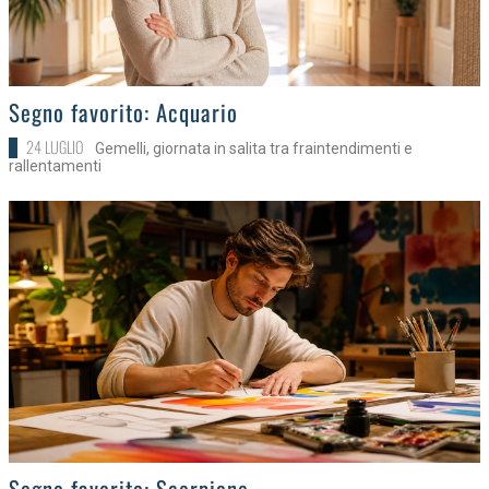
>
Segno favorito: Acquario
24 LUGLIO
Gemelli, giornata in salita tra fraintendimenti e
rallentamenti
>
Segno favorito: Scorpione