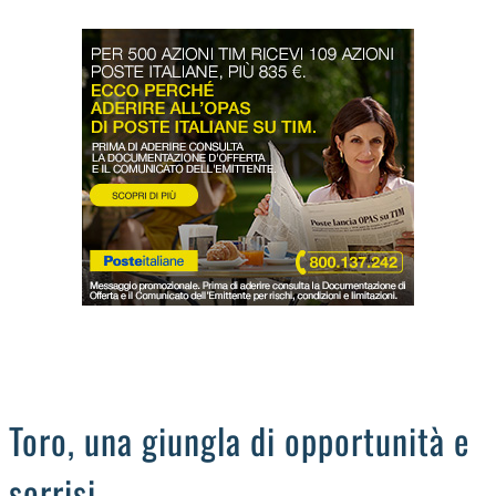
LODIGIANO
DAL TERRITORIO
OROSCOPO
LA PIAZZA
ANIMALI
OCCHIO ALLA TRUFFA
NECROLOGI
Toro, una giungla di opportunità e
sorrisi