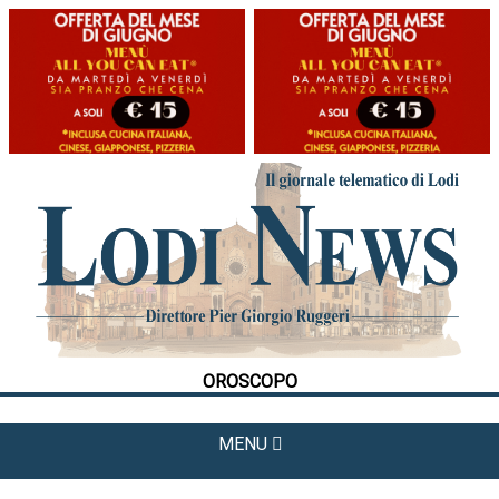
HOME
CRONACA
POLITICA
LA FOTO
METEO
OROSCOPO
CULTURA
SPORT
MENU
APPUNTAMENTI