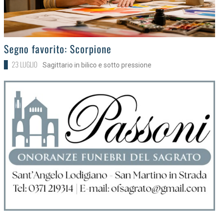
>
Segno favorito: Scorpione
23 LUGLIO
Sagittario in bilico e sotto pressione