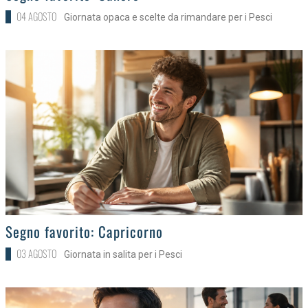
04 AGOSTO
Giornata opaca e scelte da rimandare per i Pesci
>
Segno favorito: Capricorno
03 AGOSTO
Giornata in salita per i Pesci