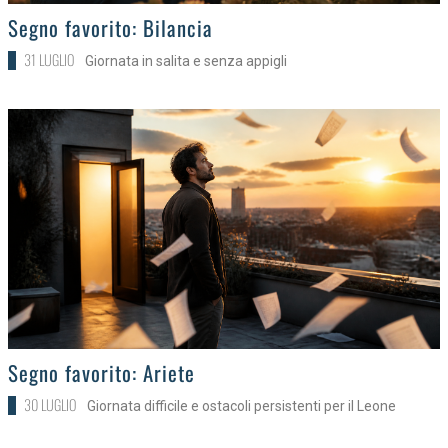
>
Segno favorito: Bilancia
31 LUGLIO
Giornata in salita e senza appigli
>
Segno favorito: Ariete
30 LUGLIO
Giornata difficile e ostacoli persistenti per il Leone