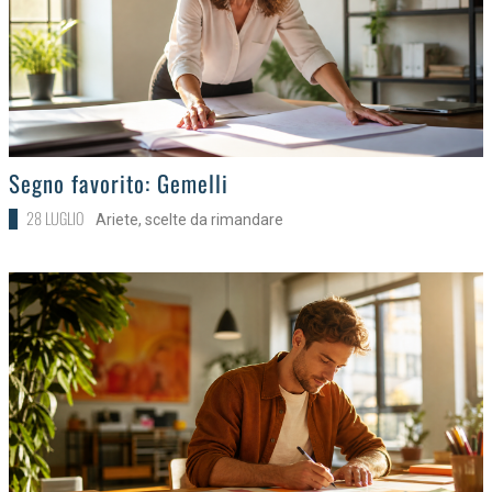
>
Segno favorito: Gemelli
28 LUGLIO
Ariete, scelte da rimandare