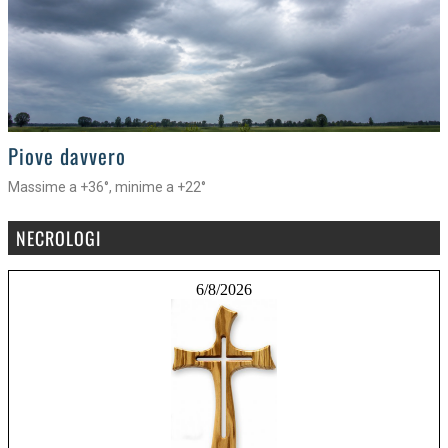
>
Piove davvero
Massime a +36°, minime a +22°
NECROLOGI
6/8/2026