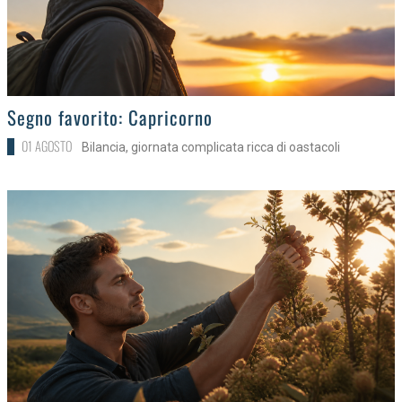
>
Segno favorito: Capricorno
01 AGOSTO
Bilancia, giornata complicata ricca di oastacoli