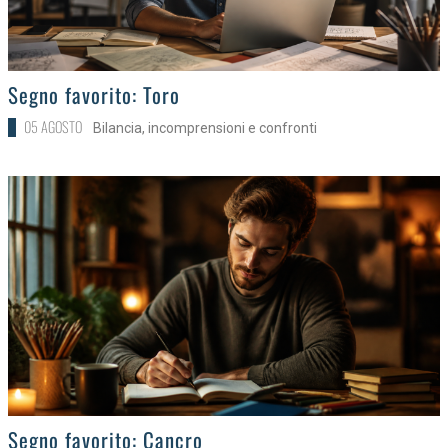
>
Segno favorito: Toro
05 AGOSTO
Bilancia, incomprensioni e confronti
>
Segno favorito: Cancro