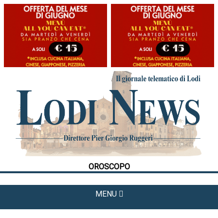
HOME
CRONACA
POLITICA
LA FOTO
METEO
OROSCOPO
CULTURA
SPORT
MENU
APPUNTAMENTI