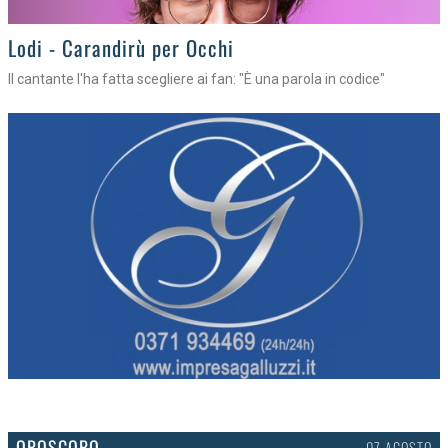
Lodi - Carandirù per Occhi
Il cantante l'ha fatta scegliere ai fan: "È una parola in codice"
OROSCOPO
07 AGOSTO