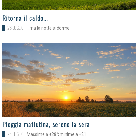
>
Ritorna il caldo...
26 LUGLIO
...ma la notte si dorme
>
Pioggia mattutina, sereno la sera
25 LUGLIO
Massime a +28°; minime a +21°