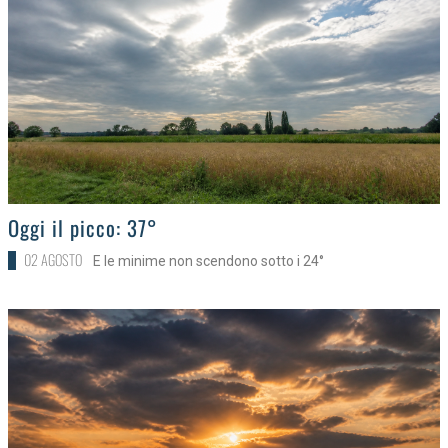
>
Oggi il picco: 37°
02 AGOSTO
E le minime non scendono sotto i 24°