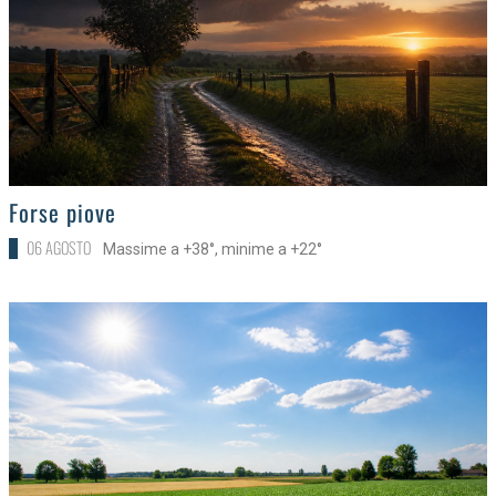
>
Forse piove
06 AGOSTO
Massime a +38°, minime a +22°