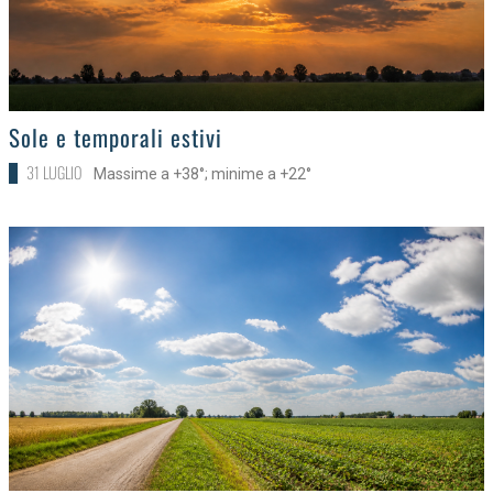
>
Sole e temporali estivi
31 LUGLIO
Massime a +38°; minime a +22°