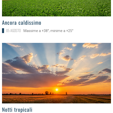
>
Ancora caldissimo
05 AGOSTO
Massime a +38°; minime a +25°
>
Notti tropicali