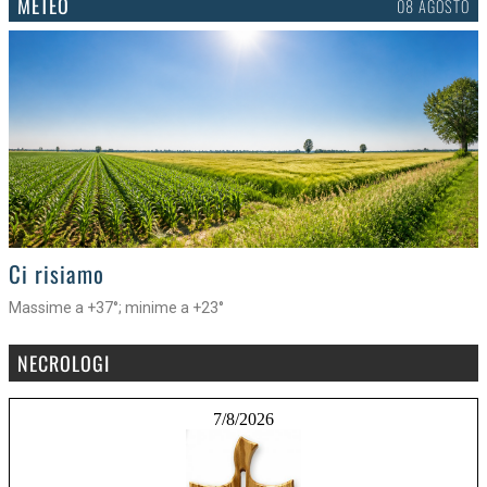
METEO
08 AGOSTO
>
Ci risiamo
Massime a +37°; minime a +23°
NECROLOGI
7/8/2026