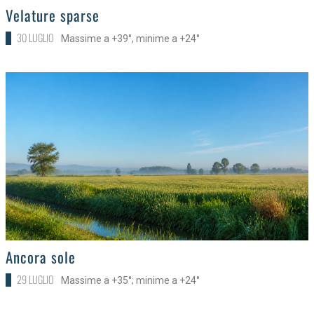
>
Velature sparse
30 LUGLIO
Massime a +39°, minime a +24°
>
Ancora sole
29 LUGLIO
Massime a +35°; minime a +24°