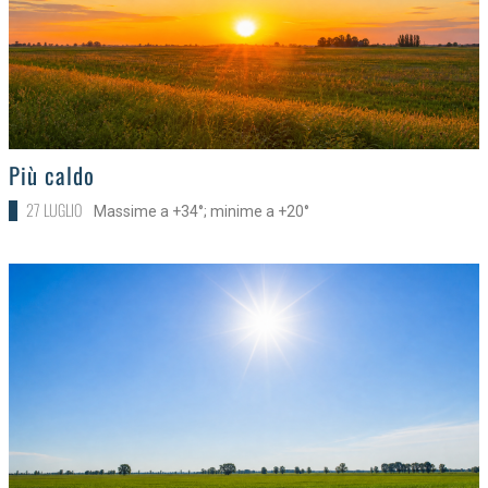
>
Più caldo
27 LUGLIO
Massime a +34°; minime a +20°