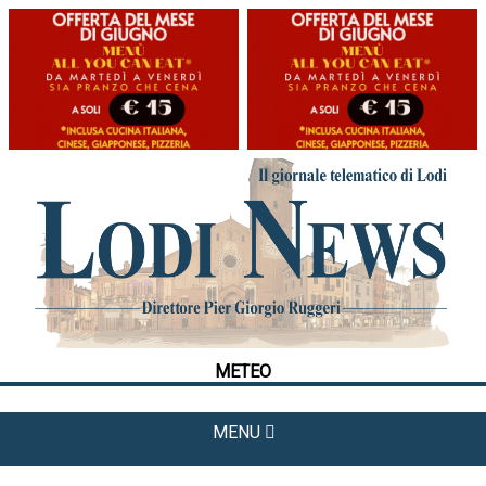
HOME
CRONACA
POLITICA
LA FOTO
METEO
METEO
CULTURA
SPORT
MENU
APPUNTAMENTI