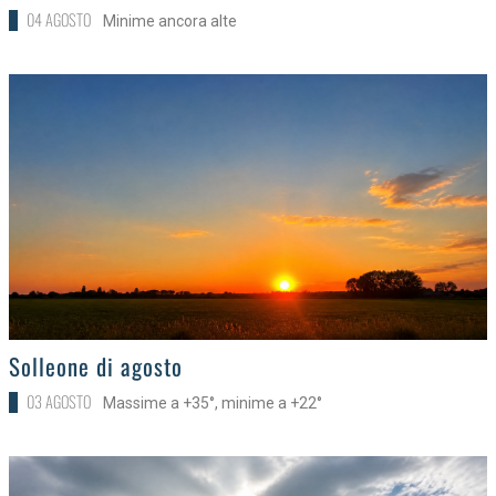
04 AGOSTO
Minime ancora alte
>
Solleone di agosto
03 AGOSTO
Massime a +35°, minime a +22°