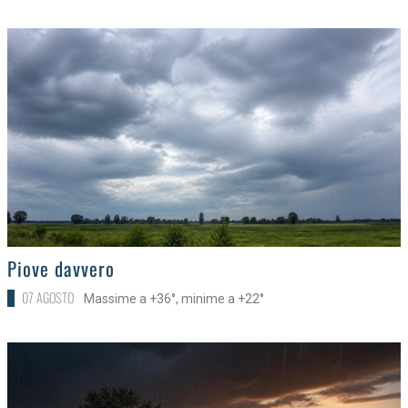
>
Piove davvero
07 AGOSTO
Massime a +36°, minime a +22°