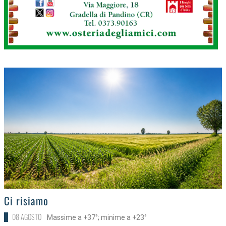
>
Ci risiamo
08 AGOSTO
Massime a +37°; minime a +23°