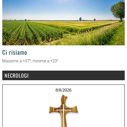
>
Ci risiamo
Massime a +37°; minime a +23°
NECROLOGI
8/8/2026