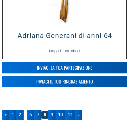
Adriana Generani di anni 64
Leggi i necrologi
INVIACI LA TUA PARTECIPAZIONE
INVIACI IL TUO RINGRAZIAMENTO
«
1
2
6
7
9
10
11
»
...
8