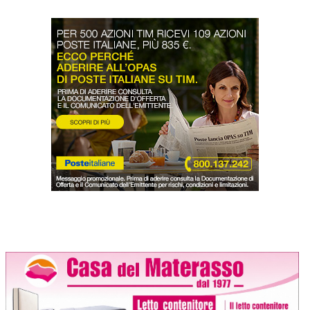
LODIGIANO
DAL TERRITORIO
OROSCOPO
LA PIAZZA
ANIMALI
OCCHIO ALLA TRUFFA
NECROLOGI