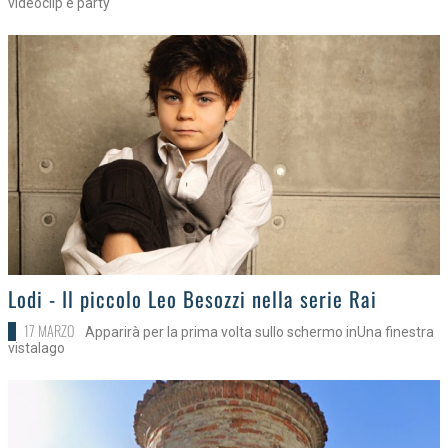
videoclip e party
>
Lodi - Il piccolo Leo Besozzi nella serie Rai
17 MARZO
Apparirà per la prima volta sullo schermo inUna finestra
vistalago