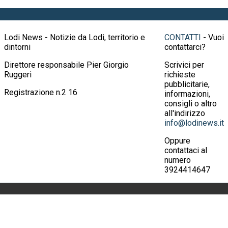
Lodi News - Notizie da Lodi, territorio e
CONTATTI
- Vuoi
dintorni
contattarci?
Direttore responsabile Pier Giorgio
Scrivici per
Ruggeri
richieste
pubblicitarie,
Registrazione n.2 16
informazioni,
consigli o altro
all'indirizzo
info@lodinews.it
Oppure
contattaci al
numero
3924414647
© 2026 Lodi News, giornale telematico di
Crema News
notizie, cronaca, attualità, spettacoli, cultura
di Ruggeri Pier
con la possibilità per il lettore di intervenire su
Giorgio & C.