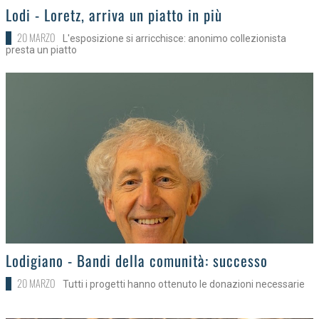
>
Lodi - Loretz, arriva un piatto in più
20 MARZO
L'esposizione si arricchisce: anonimo collezionista
presta un piatto
>
Lodigiano - Bandi della comunità: successo
20 MARZO
Tutti i progetti hanno ottenuto le donazioni necessarie