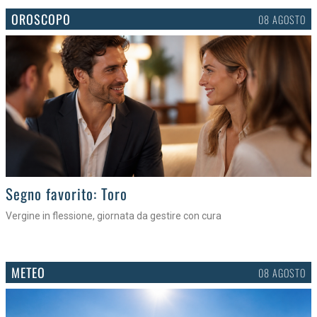
OROSCOPO
08 AGOSTO
>
Segno favorito: Toro
Vergine in flessione, giornata da gestire con cura
METEO
08 AGOSTO