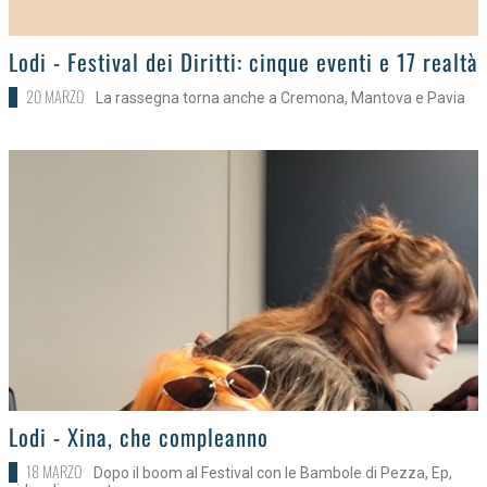
>
Lodi - Festival dei Diritti: cinque eventi e 17 realtà
20 MARZO
La rassegna torna anche a Cremona, Mantova e Pavia
>
Lodi - Xina, che compleanno
18 MARZO
Dopo il boom al Festival con le Bambole di Pezza, Ep,