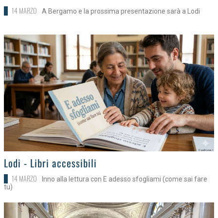
14 MARZO
A Bergamo e la prossima presentazione sarà a Lodi
>
Lodi - Libri accessibili
14 MARZO
Inno alla lettura con E adesso sfogliami (come sai fare
tu)