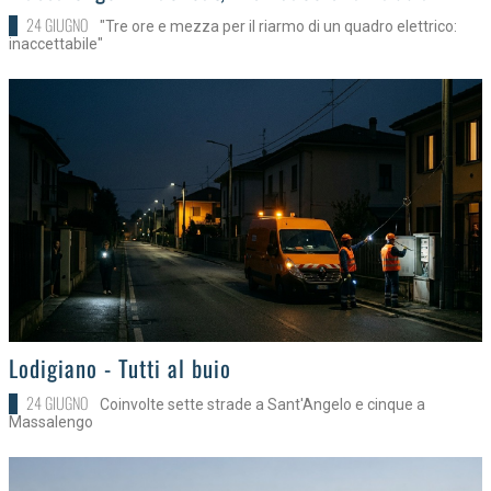
24 GIUGNO
"Tre ore e mezza per il riarmo di un quadro elettrico:
inaccettabile"
>
Lodigiano - Tutti al buio
24 GIUGNO
Coinvolte sette strade a Sant'Angelo e cinque a
Massalengo