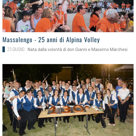
>
Massalengo - 25 anni di Alpina Volley
23 GIUGNO
Nata dalla volontà di don Gianni e Massimo Marchesi