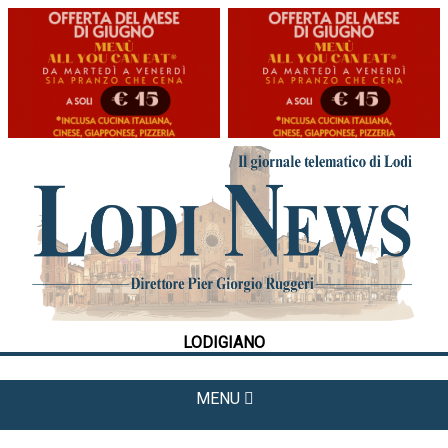
HOME
CRONACA
POLITICA
LA FOTO
METEO
LODIGIANO
CULTURA
SPORT
MENU
APPUNTAMENTI