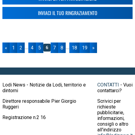
INVIACI IL TUO RINGRAZIAMENTO
«
1
2
4
5
7
8
18
19
»
...
6
...
Lodi News - Notizie da Lodi, territorio e
CONTATTI
- Vuoi
dintorni
contattarci?
Direttore responsabile Pier Giorgio
Scrivici per
Ruggeri
richieste
pubblicitarie,
Registrazione n.2 16
informazioni,
consigli o altro
all'indirizzo