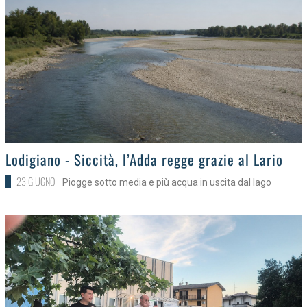
>
Lodigiano - Siccità, l’Adda regge grazie al Lario
23 GIUGNO
Piogge sotto media e più acqua in uscita dal lago