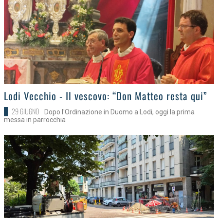
>
Lodi Vecchio - Il vescovo: “Don Matteo resta qui”
29 GIUGNO
Dopo l'Ordinazione in Duomo a Lodi, oggi la prima
messa in parrocchia