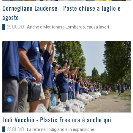
>
Cornegliano Laudense - Poste chiuse a luglio e
agosto
29 GIUGNO
Anche a Montanaso Lombardo, causa lavori
>
Lodi Vecchio - Plastic Free ora è anche qui
29 GIUGNO
La rete nel lodigiano è in espansione