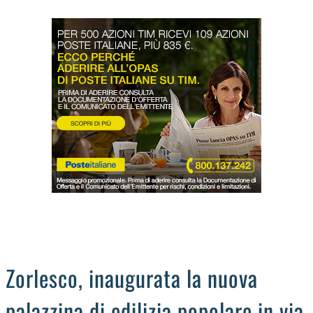
LODIGIANO
DAL TERRITORIO
OROSCOPO
LA PIAZZA
ANIMALI
OCCHIO ALLA TRUFFA
NECROLOGI
Zorlesco, inaugurata la nuova
palazzina di edilizia popolare in via