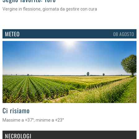
Vergine in flessione, giornata da gestire con cura
METEO
08 AGOSTO
>
Ci risiamo
Massime a +37°; minime a +23°
NECROLOGI