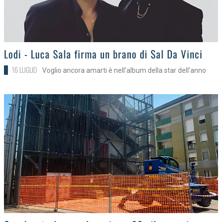
>
Lodi - Luca Sala firma un brano di Sal Da Vinci
16 LUGLIO
Voglio ancora amarti è nell'album della star dell'anno
>