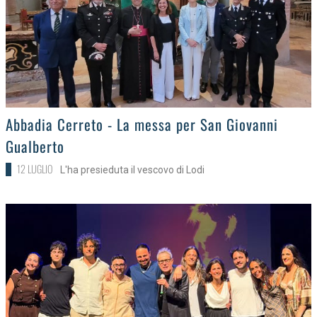
>
Abbadia Cerreto - La messa per San Giovanni
Gualberto
12 LUGLIO
L'ha presieduta il vescovo di Lodi