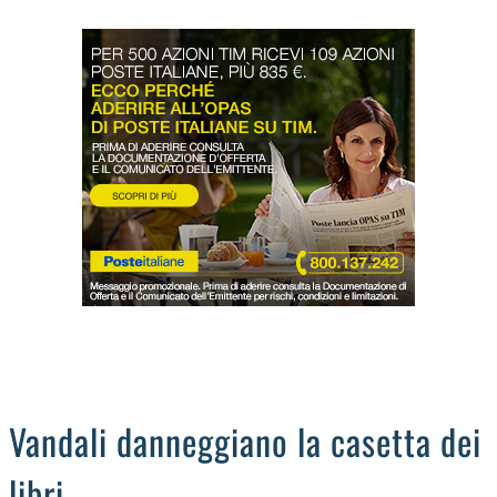
LODIGIANO
DAL TERRITORIO
OROSCOPO
LA PIAZZA
ANIMALI
OCCHIO ALLA TRUFFA
NECROLOGI
Vandali danneggiano la casetta dei
libri