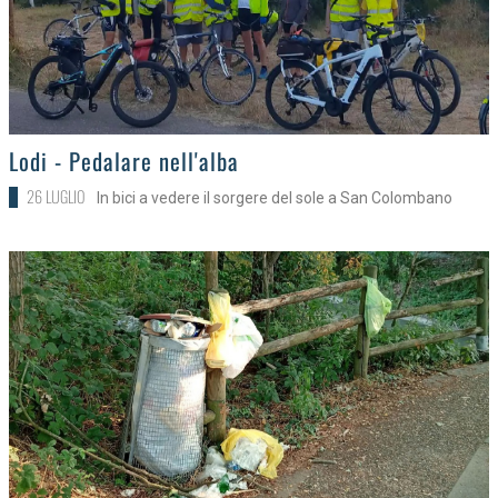
>
Lodi - Pedalare nell'alba
26 LUGLIO
In bici a vedere il sorgere del sole a San Colombano