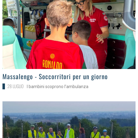
>
Massalengo - Soccorritori per un giorno
28 LUGLIO
I bambini scoprono l’ambulanza