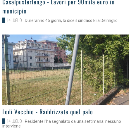
Casalpusterlengo - Lavori per 90mila euro in
municipio
14 LUGLIO
Dureranno 45 giorni, lo dice il sindaco Elia Delmiglio
>
Lodi Vecchio - Raddrizzate quel palo
14 LUGLIO
Residente l'ha segnalato da una settimana: nessuno
interviene