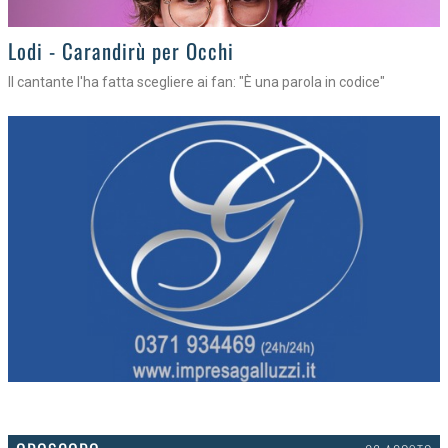
Lodi - Carandirù per Occhi
Il cantante l'ha fatta scegliere ai fan: "È una parola in codice"