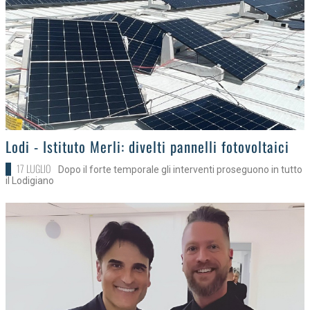
>
Lodi - Istituto Merli: divelti pannelli fotovoltaici
17 LUGLIO
Dopo il forte temporale gli interventi proseguono in tutto
il Lodigiano