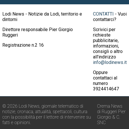
Lodi News - Notizie da Lodi, territorio e
CONTATTI
- Vuoi
dintorni
contattarci?
Direttore responsabile Pier Giorgio
Scrivici per
Ruggeri
richieste
pubblicitarie,
Registrazione n.2 16
informazioni,
consigli o altro
all'indirizzo
info@lodinews.it
Oppure
contattaci al
numero
3924414647
© 2026 Lodi News, giornale telematico di
Crema News
notizie, cronaca, attualità, spettacoli, cultura
di Ruggeri Pier
con la possibilità per il lettore di intervenire su
Giorgio & C.
fatti e opinioni.
SNC