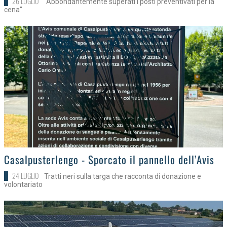
26 LUGLIO
"Abbondantemente superati i posti preventivati per la
cena"
>
Casalpusterlengo - Sporcato il pannello dell’Avis
24 LUGLIO
Tratti neri sulla targa che racconta di donazione e
volontariato