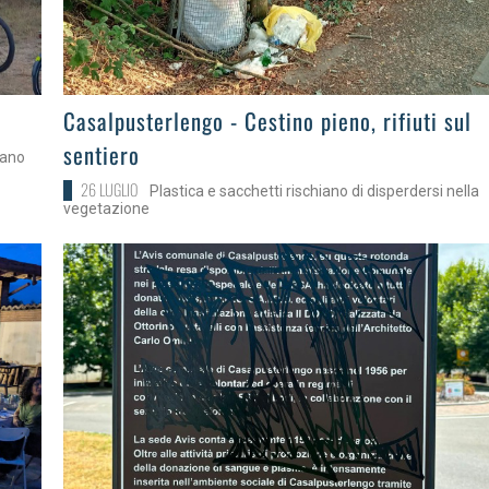
>
Casalpusterlengo - Cestino pieno, rifiuti sul
sentiero
bano
26 LUGLIO
Plastica e sacchetti rischiano di disperdersi nella
vegetazione