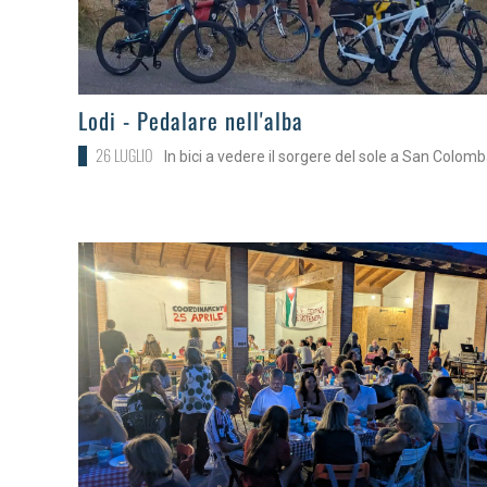
>
Lodi - Pedalare nell'alba
26 LUGLIO
In bici a vedere il sorgere del sole a San Colom