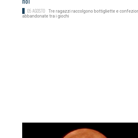
noi
05 AGOSTO
Tre ragazzi raccolgono bottigliette e confezio
abbandonate tra i giochi