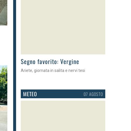
>
Segno favorito: Vergine
Ariete, giornata in salita e nervi tesi
METEO
07 AGOSTO