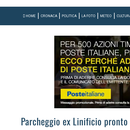
HOME
CRONACA
POLITICA
LA FOTO
METEO
CULTUR
Parcheggio ex Linificio pronto