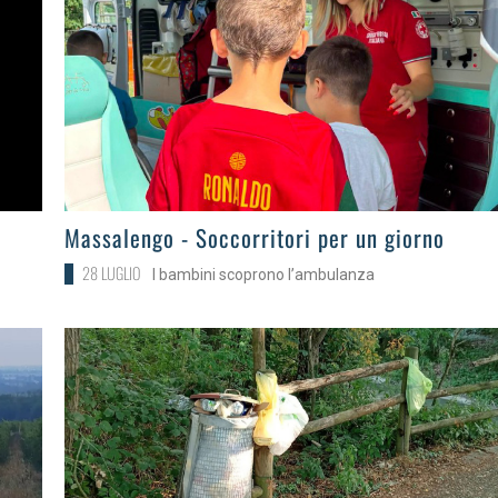
>
Massalengo - Soccorritori per un giorno
28 LUGLIO
I bambini scoprono l’ambulanza