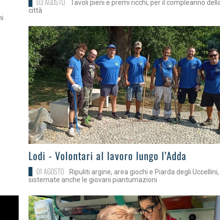
03 AGOSTO
Tavoli pieni e premi ricchi, per il compleanno dell
città
ni
>
Lodi - Volontari al lavoro lungo l’Adda
01 AGOSTO
Ripuliti argine, area giochi e Piarda degli Uccellini,
sistemate anche le giovani piantumazioni