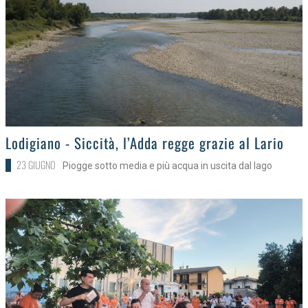
>
Lodigiano - Siccità, l’Adda regge grazie al Lario
23 GIUGNO
Piogge sotto media e più acqua in uscita dal lago