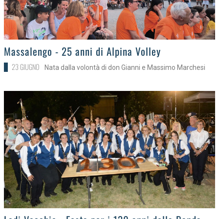
>
Massalengo - 25 anni di Alpina Volley
23 GIUGNO
Nata dalla volontà di don Gianni e Massimo Marchesi
>