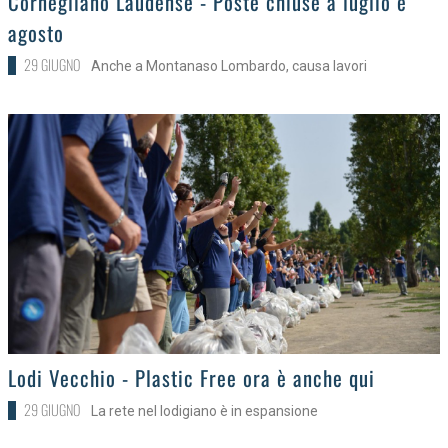
Cornegliano Laudense - Poste chiuse a luglio e
agosto
29 GIUGNO
Anche a Montanaso Lombardo, causa lavori
>
Lodi Vecchio - Plastic Free ora è anche qui
29 GIUGNO
La rete nel lodigiano è in espansione