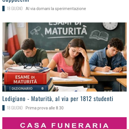
18 GIUGNO
Al via domani la sperimentazione
>
Lodigiano - Maturità, al via per 1812 studenti
18 GIUGNO
Prima prova alle 8.30