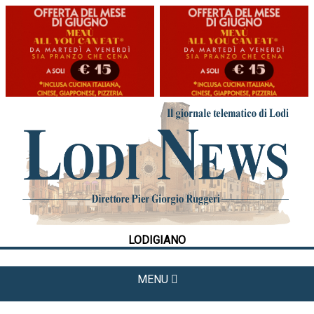
HOME
CRONACA
POLITICA
LA FOTO
METEO
LODIGIANO
CULTURA
SPORT
MENU
APPUNTAMENTI