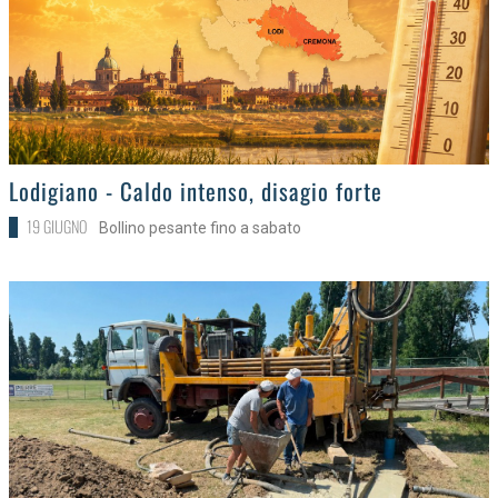
>
Lodigiano - Caldo intenso, disagio forte
19 GIUGNO
Bollino pesante fino a sabato