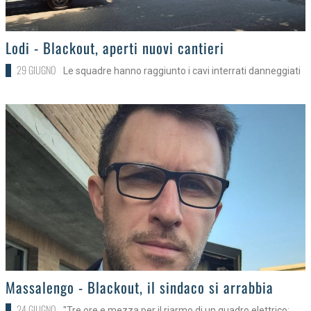
>
Lodi - Blackout, aperti nuovi cantieri
29 GIUGNO
Le squadre hanno raggiunto i cavi interrati danneggiati
>
Massalengo - Blackout, il sindaco si arrabbia
24 GIUGNO
"Tre ore e mezza per il riarmo di un quadro elettrico: