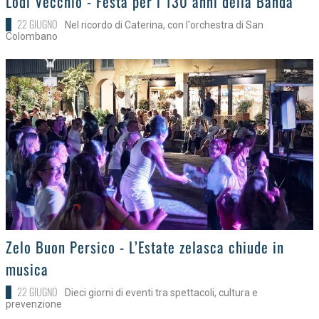
Lodi Vecchio - Festa per i 130 anni della Banda
22 GIUGNO
Nel ricordo di Caterina, con l'orchestra di San
Colombano
>
Zelo Buon Persico - L’Estate zelasca chiude in
musica
22 GIUGNO
Dieci giorni di eventi tra spettacoli, cultura e
prevenzione