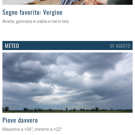
>
Segno favorito: Vergine
Ariete, giornata in salita e nervi tesi
METEO
07 AGOSTO
>
Piove davvero
Massime a +36°, minime a +22°