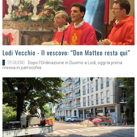
>
Lodi Vecchio - Il vescovo: “Don Matteo resta qui”
29 GIUGNO
Dopo l'Ordinazione in Duomo a Lodi, oggi la prima
messa in parrocchia