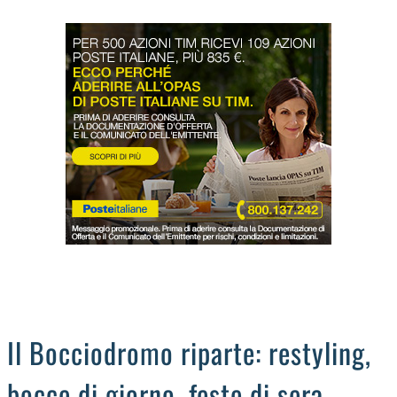
LODIGIANO
DAL TERRITORIO
OROSCOPO
LA PIAZZA
ANIMALI
OCCHIO ALLA TRUFFA
NECROLOGI
Il Bocciodromo riparte: restyling,
bocce di giorno, feste di sera