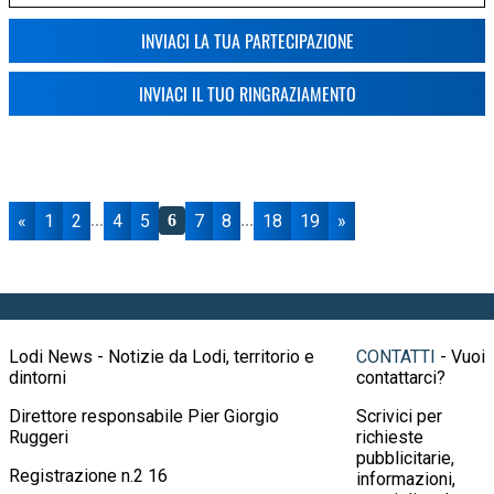
INVIACI LA TUA PARTECIPAZIONE
INVIACI IL TUO RINGRAZIAMENTO
«
1
2
4
5
7
8
18
19
»
...
6
...
Lodi News - Notizie da Lodi, territorio e
CONTATTI
- Vuoi
dintorni
contattarci?
Direttore responsabile Pier Giorgio
Scrivici per
Ruggeri
richieste
pubblicitarie,
Registrazione n.2 16
informazioni,