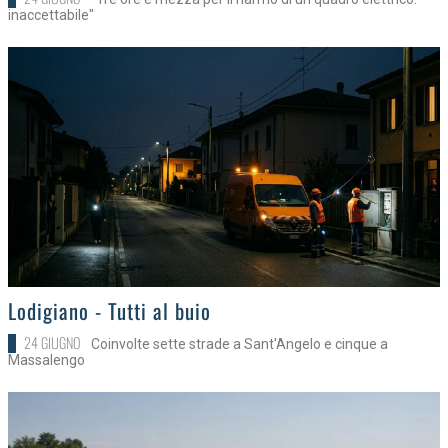
inaccettabile"
>
Lodigiano - Tutti al buio
24 GIUGNO
Coinvolte sette strade a Sant'Angelo e cinque a
Massalengo