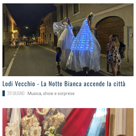
>
Lodi Vecchio - La Notte Bianca accende la città
29 GIUGNO
Musica, show e sorprese