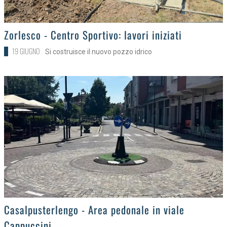
>
Zorlesco - Centro Sportivo: lavori iniziati
19 GIUGNO
Si costruisce il nuovo pozzo idrico
>
Casalpusterlengo - Area pedonale in viale
Cappuccini