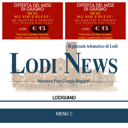
HOME
CRONACA
POLITICA
LA FOTO
METEO
LODIGIANO
CULTURA
SPORT
MENU
APPUNTAMENTI