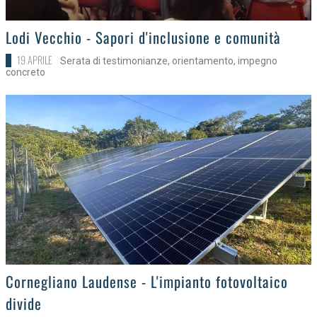
>
Lodi Vecchio - Sapori d'inclusione e comunità
19 APRILE
Serata di testimonianze, orientamento, impegno
concreto
>
Cornegliano Laudense - L'impianto fotovoltaico
divide