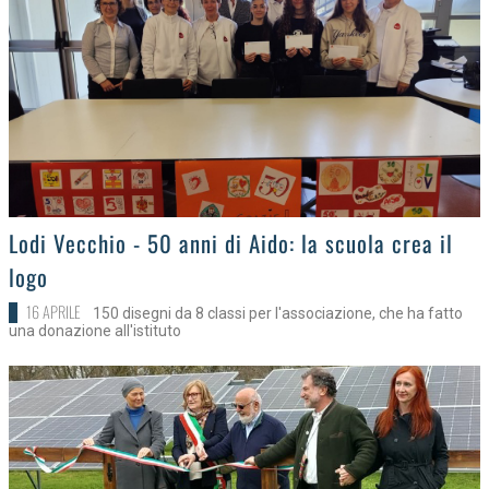
>
Lodi Vecchio - 50 anni di Aido: la scuola crea il
logo
16 APRILE
150 disegni da 8 classi per l'associazione, che ha fatto
una donazione all'istituto