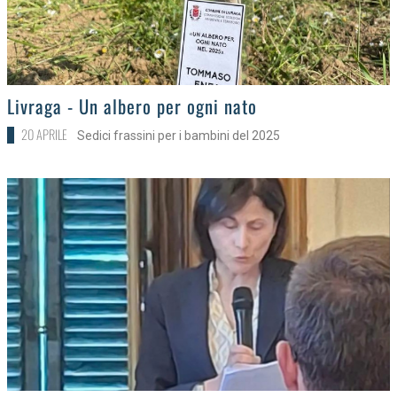
>
Livraga - Un albero per ogni nato
20 APRILE
Sedici frassini per i bambini del 2025