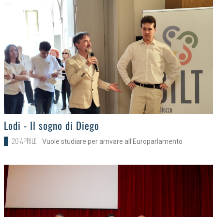
>
Lodi - Il sogno di Diego
20 APRILE
Vuole studiare per arrivare all'Europarlamento