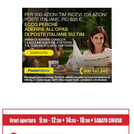
LODIGIANO
DAL TERRITORIO
OROSCOPO
LA PIAZZA
ANIMALI
OCCHIO ALLA TRUFFA
NECROLOGI