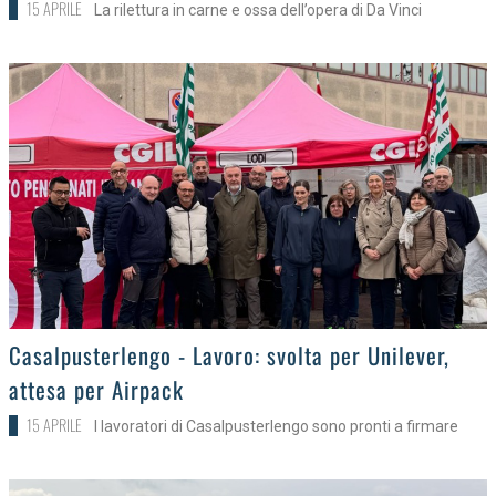
15 APRILE
La rilettura in carne e ossa dell’opera di Da Vinci
>
Casalpusterlengo - Lavoro: svolta per Unilever,
attesa per Airpack
15 APRILE
I lavoratori di Casalpusterlengo sono pronti a firmare