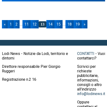
«
1
2
11
12
14
15
18
19
»
...
13
...
Lodi News - Notizie da Lodi, territorio e
CONTATTI
- Vuoi
dintorni
contattarci?
Direttore responsabile Pier Giorgio
Scrivici per
Ruggeri
richieste
pubblicitarie,
Registrazione n.2 16
informazioni,
consigli o altro
all'indirizzo
info@lodinews.it
Oppure
contattaci al