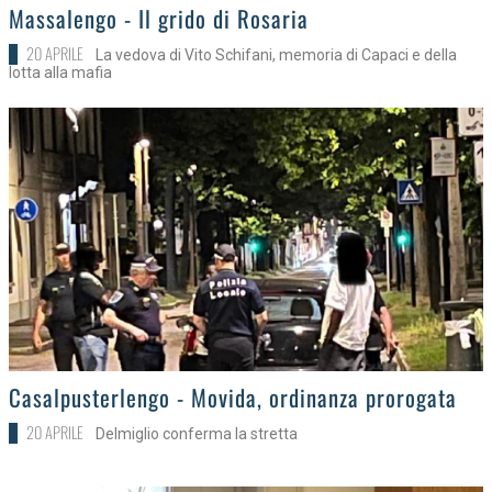
>
Massalengo - Il grido di Rosaria
20 APRILE
La vedova di Vito Schifani, memoria di Capaci e della
lotta alla mafia
>
Casalpusterlengo - Movida, ordinanza prorogata
20 APRILE
Delmiglio conferma la stretta