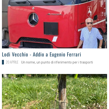
>
Lodi Vecchio - Addio a Eugenio Ferrari
20 APRILE
Un nome, un punto di riferimento per i trasporti