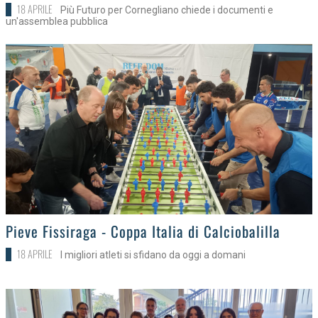
18 APRILE
Più Futuro per Cornegliano chiede i documenti e
un'assemblea pubblica
>
Pieve Fissiraga - Coppa Italia di Calciobalilla
18 APRILE
I migliori atleti si sfidano da oggi a domani