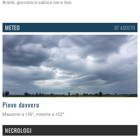
Ariete, giornata in salita e nervi tesi
METEO
07 AGOSTO
>
Piove davvero
Massime a +36°, minime a +22°
NECROLOGI