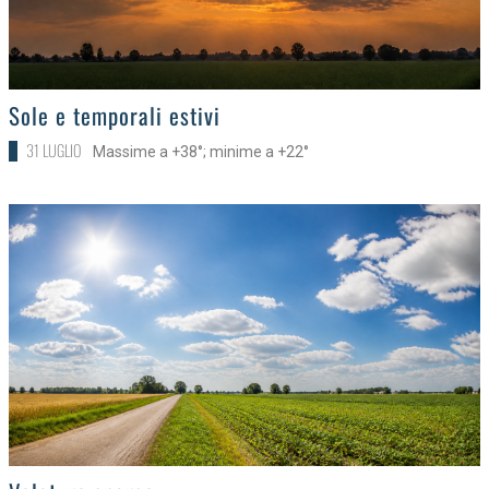
>
Sole e temporali estivi
31 LUGLIO
Massime a +38°; minime a +22°
>