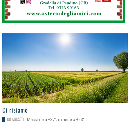
>
Ci risiamo
08 AGOSTO
Massime a +37°; minime a +23°