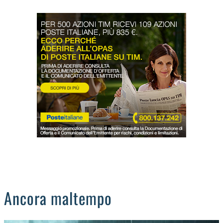
LODIGIANO
DAL TERRITORIO
OROSCOPO
LA PIAZZA
ANIMALI
OCCHIO ALLA TRUFFA
NECROLOGI
Ancora maltempo