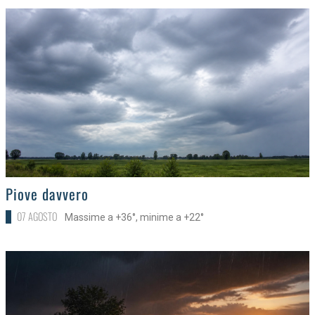
>
Piove davvero
07 AGOSTO
Massime a +36°, minime a +22°