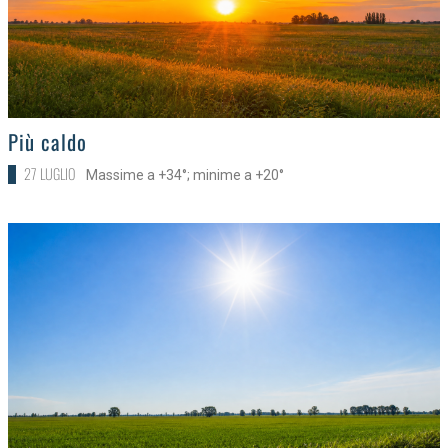
>
Più caldo
27 LUGLIO
Massime a +34°; minime a +20°