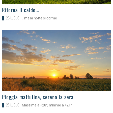
>
Ritorna il caldo...
26 LUGLIO
...ma la notte si dorme
>
Pioggia mattutina, sereno la sera
25 LUGLIO
Massime a +28°; minime a +21°