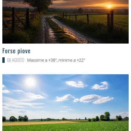
>
Forse piove
06 AGOSTO
Massime a +38°, minime a +22°