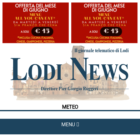
HOME
CRONACA
POLITICA
LA FOTO
METEO
METEO
CULTURA
SPORT
MENU
APPUNTAMENTI