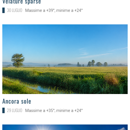
Velature sparse
30 LUGLIO
Massime a +39°, minime a +24°
>
Ancora sole
29 LUGLIO
Massime a +35°; minime a +24°