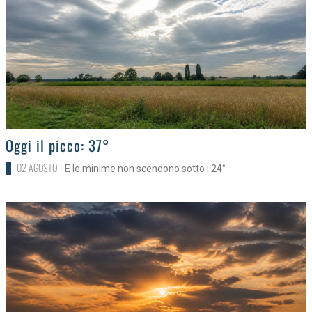
>
Oggi il picco: 37°
02 AGOSTO
E le minime non scendono sotto i 24°