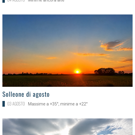
>
Solleone di agosto
03 AGOSTO
Massime a +35°, minime a +22°