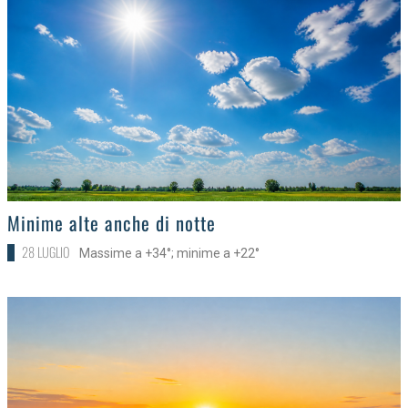
>
Minime alte anche di notte
28 LUGLIO
Massime a +34°; minime a +22°