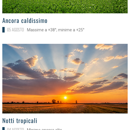
>
Ancora caldissimo
05 AGOSTO
Massime a +38°; minime a +25°
>
Notti tropicali
04 AGOSTO
Minime ancora alte