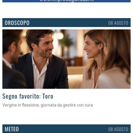
OROSCOPO
08 AGOSTO
>
Segno favorito: Toro
Vergine in flessione, giornata da gestire con cura
METEO
08 AGOSTO