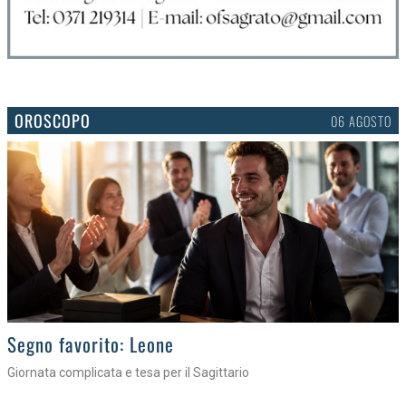
OROSCOPO
06 AGOSTO
>
Segno favorito: Leone
Giornata complicata e tesa per il Sagittario