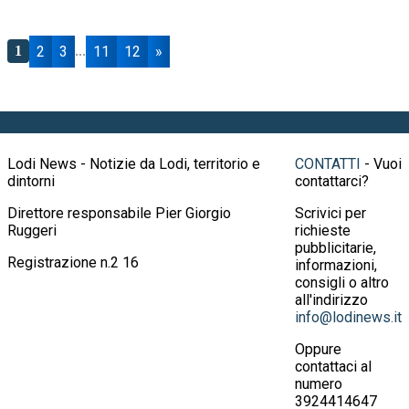
2
3
11
12
»
1
...
Lodi News - Notizie da Lodi, territorio e
CONTATTI
- Vuoi
dintorni
contattarci?
Direttore responsabile Pier Giorgio
Scrivici per
Ruggeri
richieste
pubblicitarie,
Registrazione n.2 16
informazioni,
consigli o altro
all'indirizzo
info@lodinews.it
Oppure
contattaci al
numero
3924414647