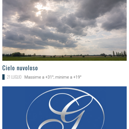
>
Cielo nuvoloso
21 LUGLIO
Massime a +31°; minime a +19°