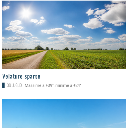
>
Velature sparse
30 LUGLIO
Massime a +39°, minime a +24°