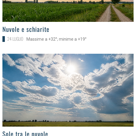
>
Nuvole e schiarite
24 LUGLIO
Massime a +32°; minime a +19°
>
Sole tra le nuvole