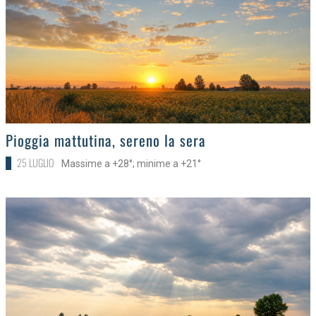
>
Pioggia mattutina, sereno la sera
25 LUGLIO
Massime a +28°; minime a +21°