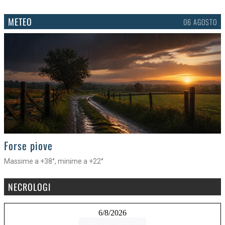
METEO
06 AGOSTO
>
Forse piove
Massime a +38°, minime a +22°
NECROLOGI
6/8/2026