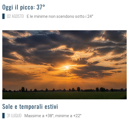
>
Oggi il picco: 37°
02 AGOSTO
E le minime non scendono sotto i 24°
>
Sole e temporali estivi
31 LUGLIO
Massime a +38°; minime a +22°