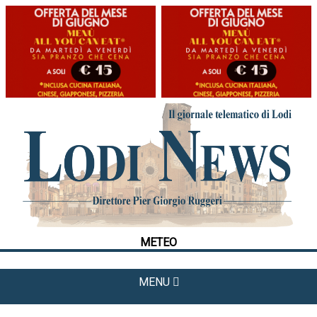
HOME
CRONACA
POLITICA
LA FOTO
METEO
METEO
CULTURA
SPORT
MENU
APPUNTAMENTI