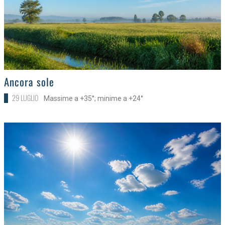
>
Ancora sole
29 LUGLIO
Massime a +35°; minime a +24°