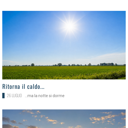
>
Ritorna il caldo...
26 LUGLIO
...ma la notte si dorme