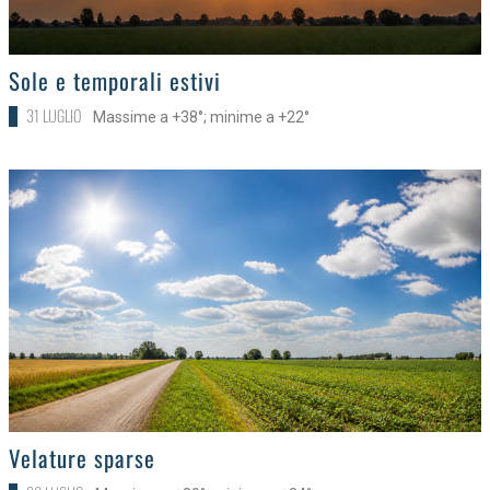
>
Sole e temporali estivi
31 LUGLIO
Massime a +38°; minime a +22°
>
Velature sparse