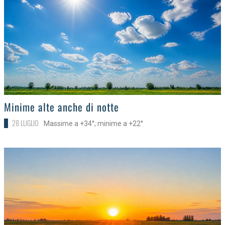
>
Minime alte anche di notte
28 LUGLIO
Massime a +34°; minime a +22°