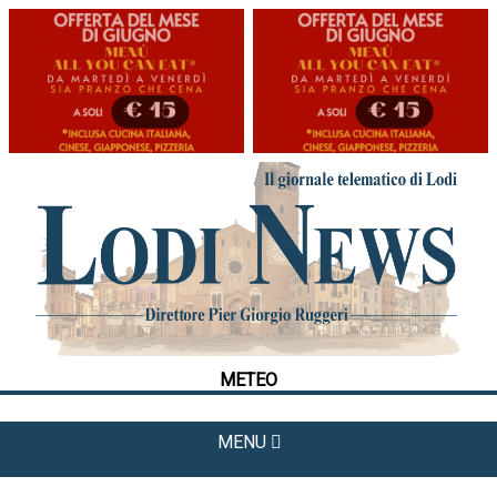
HOME
CRONACA
POLITICA
LA FOTO
METEO
METEO
CULTURA
SPORT
MENU
APPUNTAMENTI