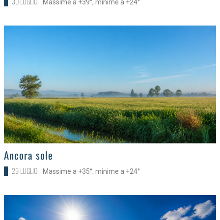
30 LUGLIO
Massime a +39°, minime a +24°
>
Ancora sole
29 LUGLIO
Massime a +35°; minime a +24°