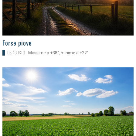
>
Forse piove
06 AGOSTO
Massime a +38°, minime a +22°