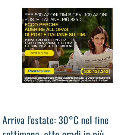
LODIGIANO
DAL TERRITORIO
OROSCOPO
LA PIAZZA
ANIMALI
OCCHIO ALLA TRUFFA
NECROLOGI
Arriva l'estate: 30°C nel fine
settimana, otto gradi in più