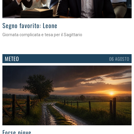
>
Segno favorito: Leone
Giornata complicata e tesa per il Sagittario
METEO
06 AGOSTO
>
Forse piove