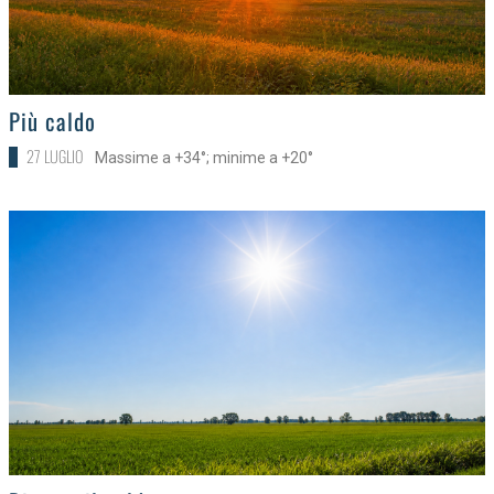
>
Più caldo
27 LUGLIO
Massime a +34°; minime a +20°
>