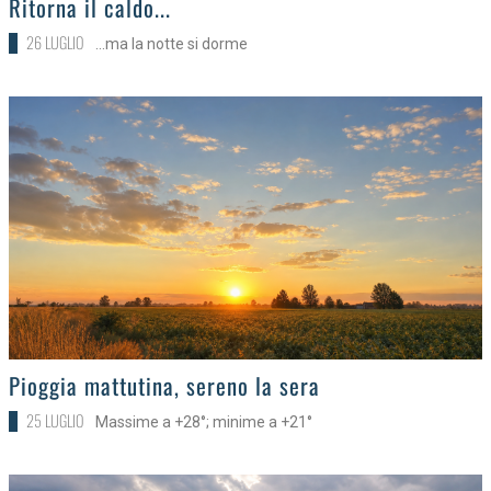
Ritorna il caldo...
26 LUGLIO
...ma la notte si dorme
>
Pioggia mattutina, sereno la sera
25 LUGLIO
Massime a +28°; minime a +21°