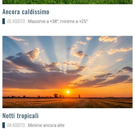
>
Ancora caldissimo
05 AGOSTO
Massime a +38°; minime a +25°
>
Notti tropicali
04 AGOSTO
Minime ancora alte