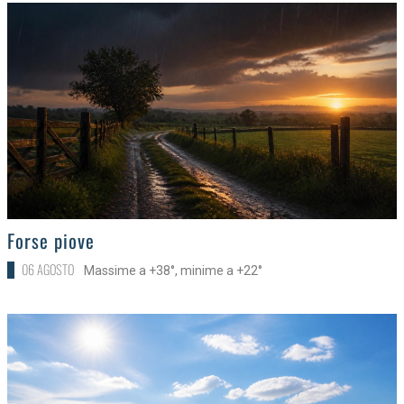
>
Forse piove
06 AGOSTO
Massime a +38°, minime a +22°