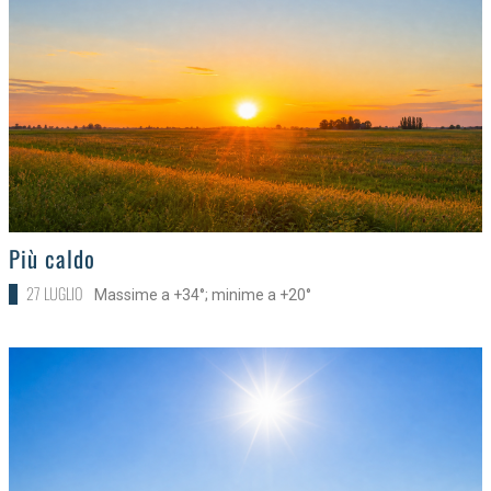
>
Più caldo
27 LUGLIO
Massime a +34°; minime a +20°