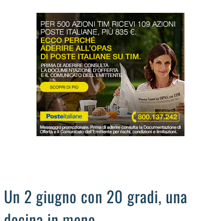
LODIGIANO
DAL TERRITORIO
OROSCOPO
LA PIAZZA
ANIMALI
OCCHIO ALLA TRUFFA
NECROLOGI
Un 2 giugno con 20 gradi, una
decina in meno