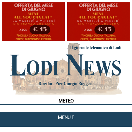
HOME
CRONACA
POLITICA
LA FOTO
METEO
METEO
CULTURA
SPORT
MENU
APPUNTAMENTI