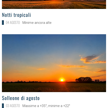
>
Notti tropicali
04 AGOSTO
Minime ancora alte
>
Solleone di agosto
03 AGOSTO
Massime a +35°, minime a +22°