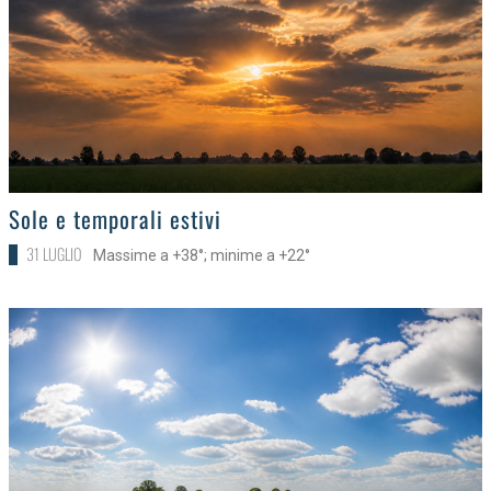
>
Sole e temporali estivi
31 LUGLIO
Massime a +38°; minime a +22°