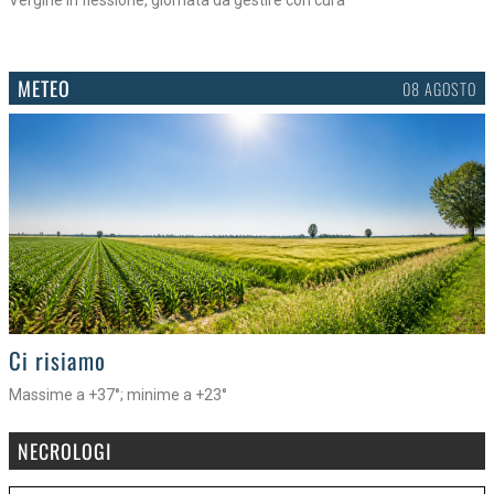
METEO
08 AGOSTO
>
Ci risiamo
Massime a +37°; minime a +23°
NECROLOGI