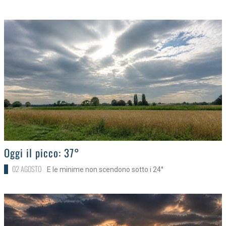
>
Oggi il picco: 37°
02 AGOSTO
E le minime non scendono sotto i 24°