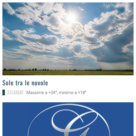
>
Sole tra le nuvole
23 LUGLIO
Massime a +34°; minime a +18°