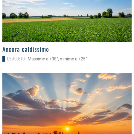
>
Ancora caldissimo
05 AGOSTO
Massime a +38°; minime a +25°