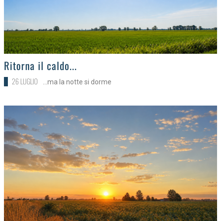
>
Ritorna il caldo...
26 LUGLIO
...ma la notte si dorme