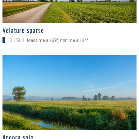
>
Velature sparse
30 LUGLIO
Massime a +39°, minime a +24°
>
Ancora sole