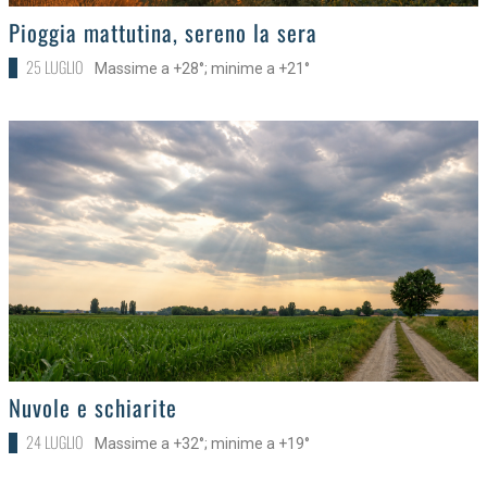
>
Pioggia mattutina, sereno la sera
25 LUGLIO
Massime a +28°; minime a +21°
>
Nuvole e schiarite
24 LUGLIO
Massime a +32°; minime a +19°