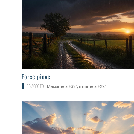
>
Forse piove
06 AGOSTO
Massime a +38°, minime a +22°