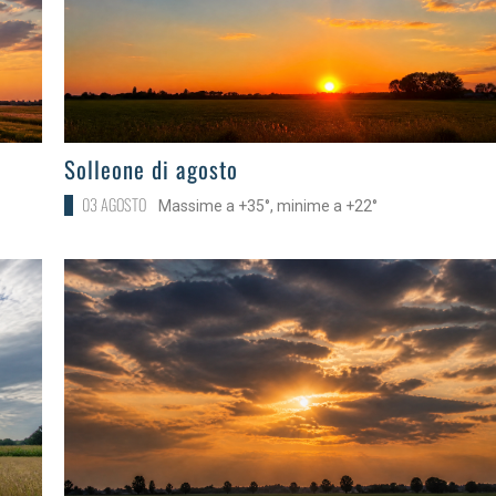
>
Solleone di agosto
03 AGOSTO
Massime a +35°, minime a +22°