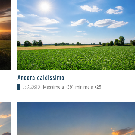
>
Ancora caldissimo
05 AGOSTO
Massime a +38°; minime a +25°