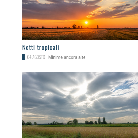
>
Notti tropicali
04 AGOSTO
Minime ancora alte