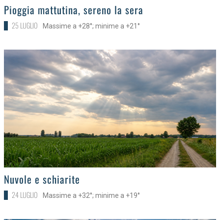
>
Pioggia mattutina, sereno la sera
25 LUGLIO
Massime a +28°; minime a +21°
>
Nuvole e schiarite
24 LUGLIO
Massime a +32°; minime a +19°