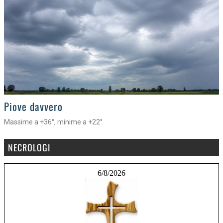
>
Piove davvero
Massime a +36°, minime a +22°
NECROLOGI
6/8/2026