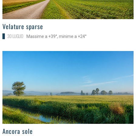
>
Velature sparse
30 LUGLIO
Massime a +39°, minime a +24°
>
Ancora sole