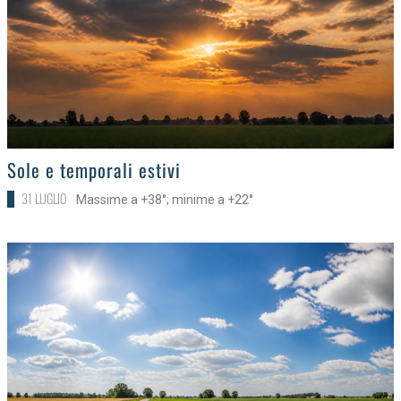
>
Sole e temporali estivi
31 LUGLIO
Massime a +38°; minime a +22°