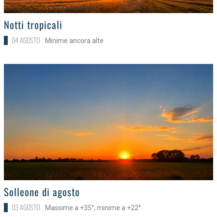
>
Notti tropicali
04 AGOSTO
Minime ancora alte
>
Solleone di agosto
03 AGOSTO
Massime a +35°, minime a +22°