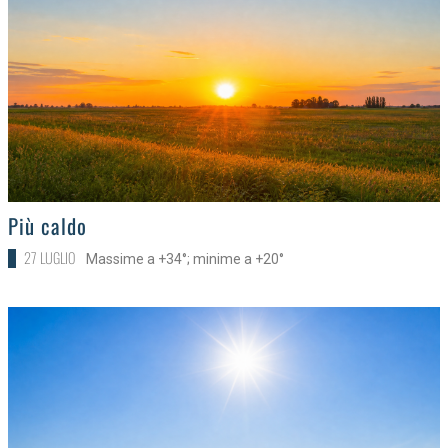
>
Più caldo
27 LUGLIO
Massime a +34°; minime a +20°