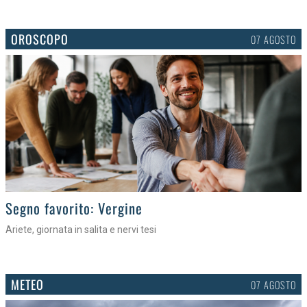
OROSCOPO
07 AGOSTO
>
Segno favorito: Vergine
Ariete, giornata in salita e nervi tesi
METEO
07 AGOSTO