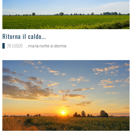
>
Ritorna il caldo...
26 LUGLIO
...ma la notte si dorme