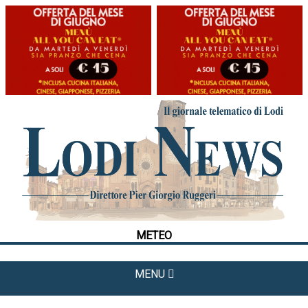
HOME
CRONACA
POLITICA
LA FOTO
METEO
METEO
CULTURA
SPORT
MENU
APPUNTAMENTI