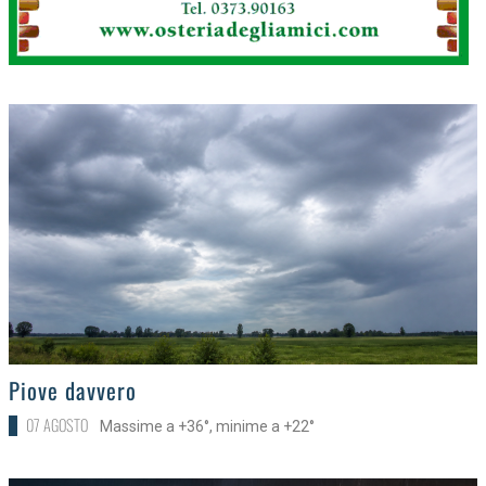
>
Piove davvero
07 AGOSTO
Massime a +36°, minime a +22°