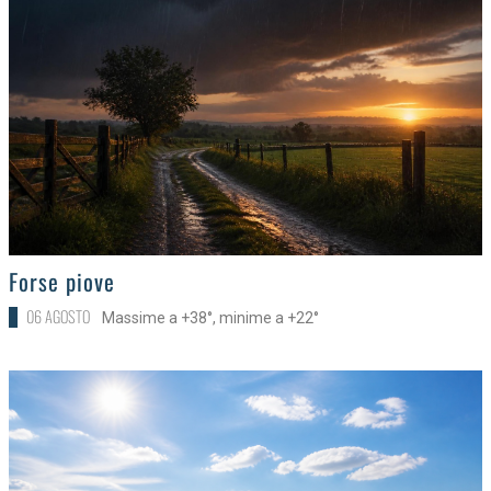
>
Forse piove
06 AGOSTO
Massime a +38°, minime a +22°