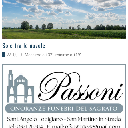
>
Sole tra le nuvole
22 LUGLIO
Massime a +32°; minime a +19°