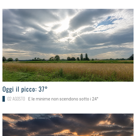
>
Oggi il picco: 37°
02 AGOSTO
E le minime non scendono sotto i 24°