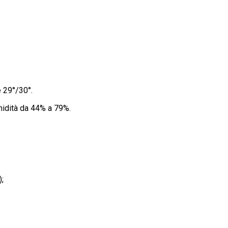
 29°/30°.
midità da 44% a 79%.
);