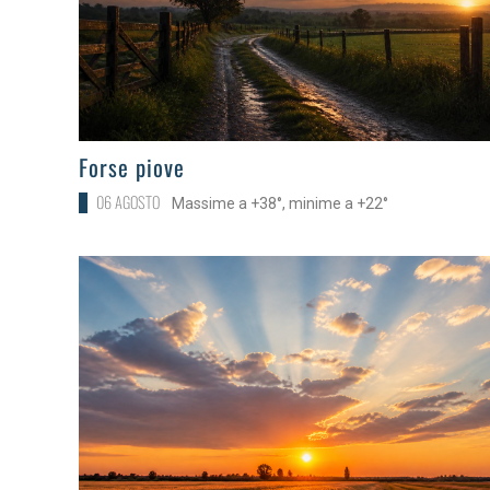
>
Forse piove
06 AGOSTO
Massime a +38°, minime a +22°