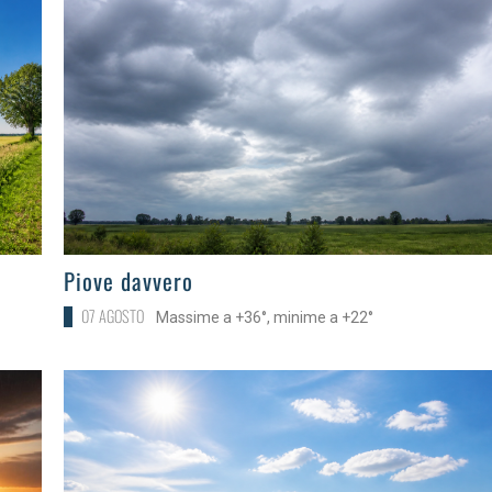
>
Piove davvero
07 AGOSTO
Massime a +36°, minime a +22°