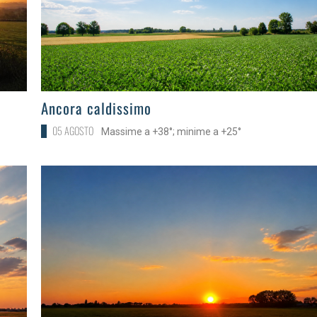
>
Ancora caldissimo
05 AGOSTO
Massime a +38°; minime a +25°