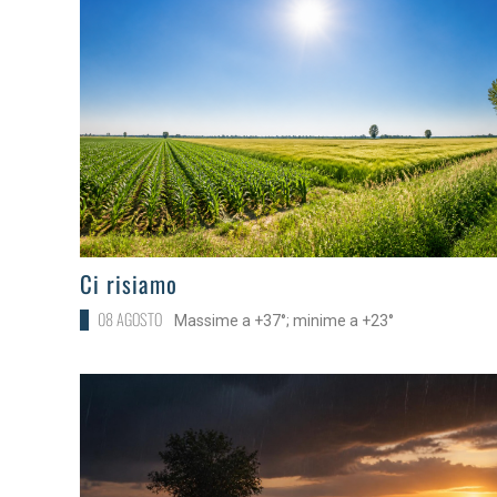
>
Ci risiamo
08 AGOSTO
Massime a +37°; minime a +23°