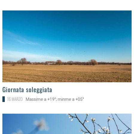
>
Giornata soleggiata
16 MARZO
Massime a +19°; minme a +05°