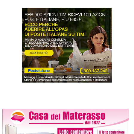
LODIGIANO
DAL TERRITORIO
OROSCOPO
LA PIAZZA
ANIMALI
OCCHIO ALLA TRUFFA
NECROLOGI