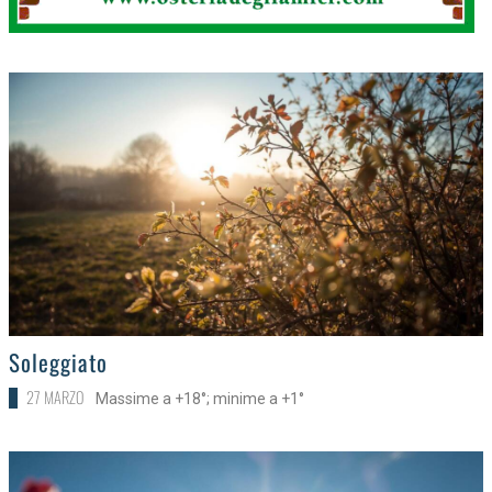
>
Soleggiato
27 MARZO
Massime a +18°; minime a +1°