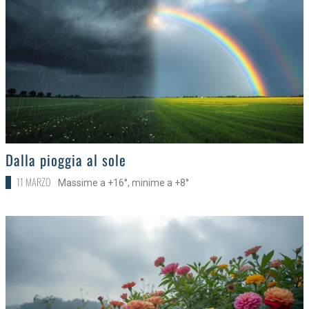
>
Dalla pioggia al sole
11 MARZO
Massime a +16°, minime a +8°