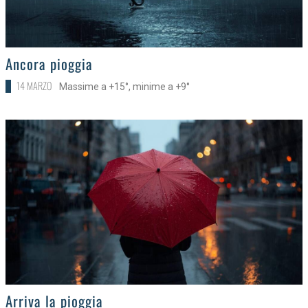
>
Ancora pioggia
14 MARZO
Massime a +15°, minime a +9°
>
Arriva la pioggia