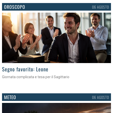
OROSCOPO
06 AGOSTO
>
Segno favorito: Leone
Giornata complicata e tesa per il Sagittario
METEO
06 AGOSTO