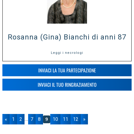
Rosanna (Gina) Bianchi di anni 87
Leggi i necrologi
INVIACI LA TUA PARTECIPAZIONE
INVIACI IL TUO RINGRAZIAMENTO
«
1
2
7
8
10
11
12
»
...
9