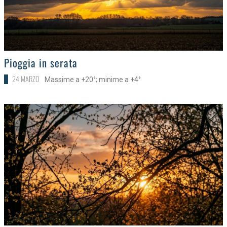
>
Pioggia in serata
24 MARZO
Massime a +20°; minime a +4°