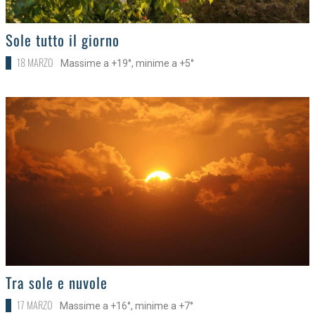
>
Sole tutto il giorno
18 MARZO
Massime a +19°, minime a +5°
>
Tra sole e nuvole
17 MARZO
Massime a +16°, minime a +7°