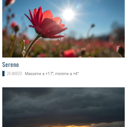
>
Sereno
26 MARZO
Massime a +17°, minime a +4°