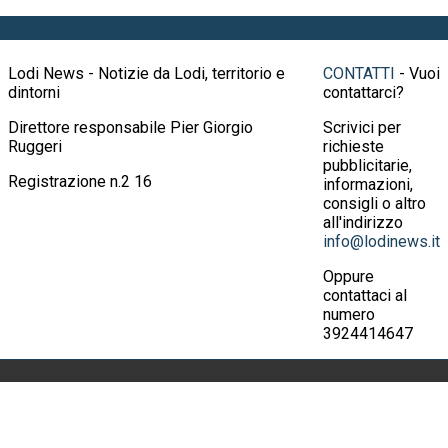
Lodi News - Notizie da Lodi, territorio e
CONTATTI
- Vuoi
dintorni
contattarci?
Direttore responsabile Pier Giorgio
Scrivici per
Ruggeri
richieste
pubblicitarie,
Registrazione n.2 16
informazioni,
consigli o altro
all'indirizzo
info@lodinews.it
Oppure
contattaci al
numero
3924414647
© 2026 Lodi News, giornale telematico di
Crema News
notizie, cronaca, attualità, spettacoli, cultura
di Ruggeri Pier
con la possibilità per il lettore di intervenire su
Giorgio & C.