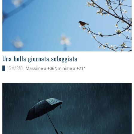
>
Una bella giornata soleggiata
15 MARZO
Massime a +06°; minime a +21°