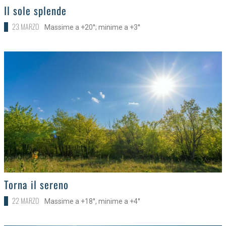
>
Il sole splende
23 MARZO
Massime a +20°; minime a +3°
>
Torna il sereno
22 MARZO
Massime a +18°, minime a +4°