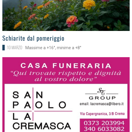
>
Schiarite dal pomeriggio
10 MARZO
Massime a +16°, minime a +8°