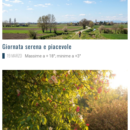
>
Giornata serena e piacevole
19 MARZO
Massime a + 18°; minime a +3°