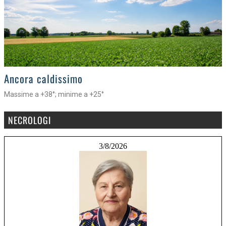
>
Ancora caldissimo
Massime a +38°; minime a +25°
NECROLOGI
3/8/2026