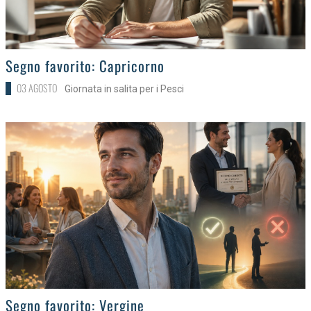
>
Segno favorito: Capricorno
03 AGOSTO
Giornata in salita per i Pesci
>
Segno favorito: Vergine