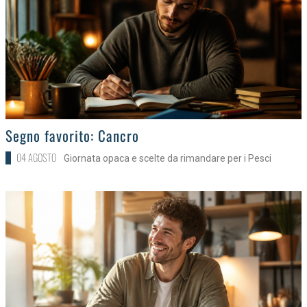
>
Segno favorito: Cancro
04 AGOSTO
Giornata opaca e scelte da rimandare per i Pesci