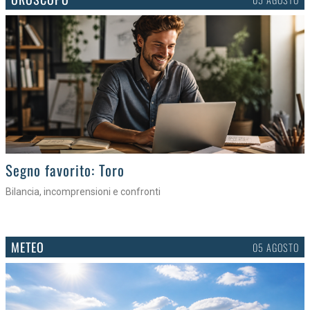
>
Segno favorito: Toro
Bilancia, incomprensioni e confronti
METEO
05 AGOSTO