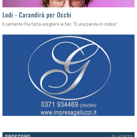
Lodi - Carandirù per Occhi
Il cantante l'ha fatta scegliere ai fan: "È una parola in codice"
OROSCOPO
05 AGOSTO