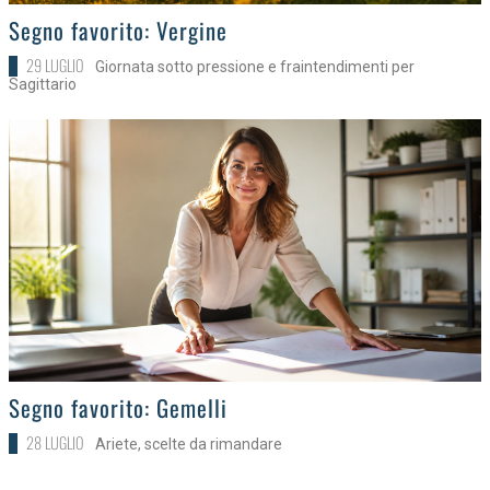
>
Segno favorito: Vergine
29 LUGLIO
Giornata sotto pressione e fraintendimenti per
Sagittario
>
Segno favorito: Gemelli
28 LUGLIO
Ariete, scelte da rimandare