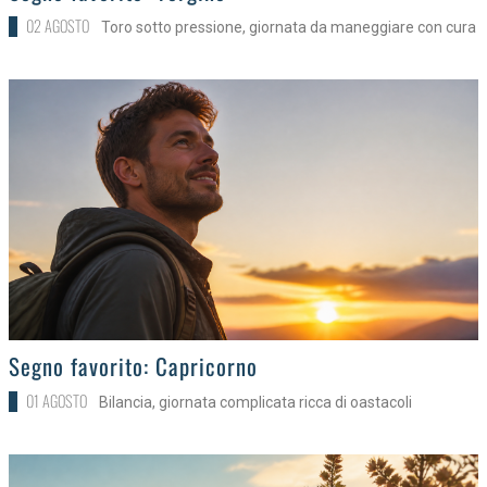
02 AGOSTO
Toro sotto pressione, giornata da maneggiare con cura
>
Segno favorito: Capricorno
01 AGOSTO
Bilancia, giornata complicata ricca di oastacoli