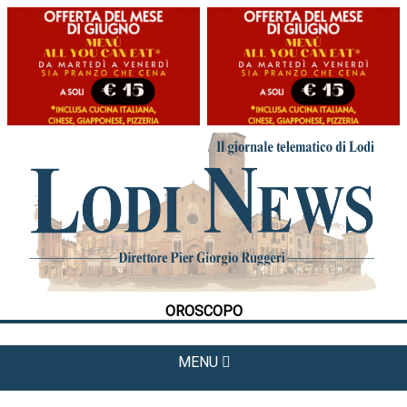
HOME
CRONACA
POLITICA
LA FOTO
METEO
OROSCOPO
CULTURA
SPORT
MENU
APPUNTAMENTI