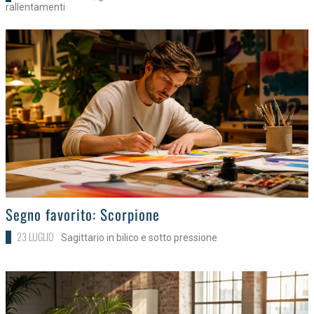
rallentamenti
>
Segno favorito: Scorpione
23 LUGLIO
Sagittario in bilico e sotto pressione