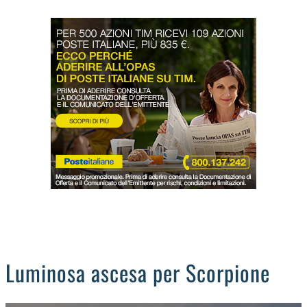
LODIGIANO
DAL TERRITORIO
OROSCOPO
LA PIAZZA
ANIMALI
OCCHIO ALLA TRUFFA
NECROLOGI
Luminosa ascesa per Scorpione