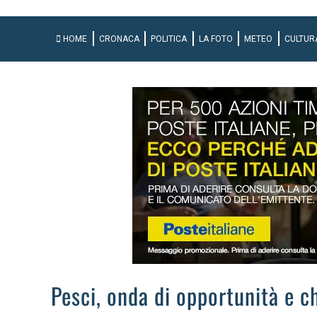
HOME
CRONACA
POLITICA
LA FOTO
METEO
CULTUR
Pesci, onda di opportunità e c