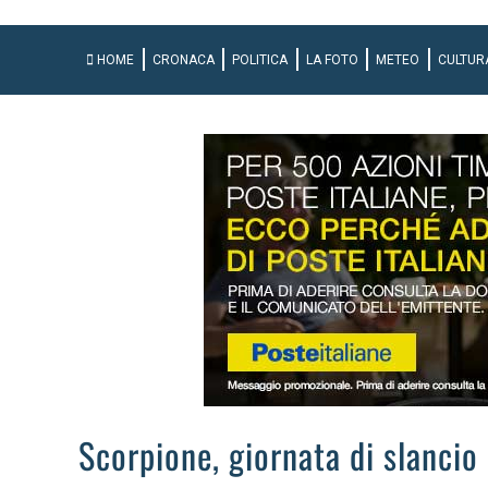
HOME
CRONACA
POLITICA
LA FOTO
METEO
CULTUR
Scorpione, giornata di slancio