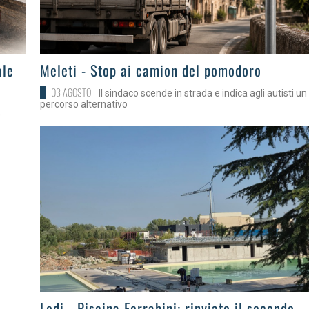
>
ale
Meleti - Stop ai camion del pomodoro
03 AGOSTO
Il sindaco scende in strada e indica agli autisti un
percorso alternativo
e
>
Lodi - Piscina Ferrabini: rinviato il secondo