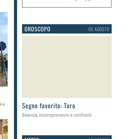
OROSCOPO
05 AGOSTO
>
Segno favorito: Toro
à e
Bilancia, incomprensioni e confronti