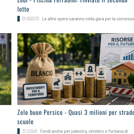
lotto
01 AGOSTO
Le altre opere saranno nella gara per la concess
>
Zelo buon Persico - Quasi 3 milioni per strad
scuole
31 LUGLIO
Fondi anche per palestra, cimitero e fontana di