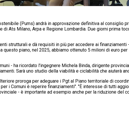
sostenibile (Pums) andrà in approvazione definitiva al consiglio p
le di Ats Milano, Arpa e Regione Lombardia. Due giorni prima to
erventi strutturali e dà requisiti in più per accedere ai finanziament
 a questo piano, nel 2025, abbiamo ottenuto 5 milioni di euro per 
omuni - ha ricordato l'ingegnere Michela Binda, dirigente provinci
ziamenti. Sarà uno studio della viabilità e ciclabilità che aiuterà a
riore proroga per adeguare i Pgt al Piano territoriale di coordin
 per i Comuni è reperire finanziamenti". "È interesse di tutti aggi
provinciale - è importante ad esempio anche per la riduzione del c