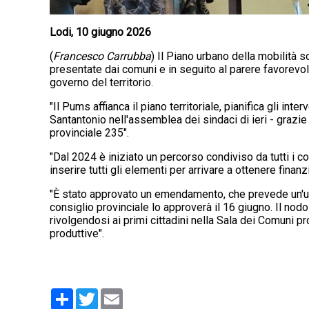
Lodi, 10 giugno 2026
(
Francesco Carrubba
) Il Piano urbano della mobilità 
presentate dai comuni e in seguito al parere favorevo
governo del territorio.
"Il Pums affianca il piano territoriale, pianifica gli int
Santantonio nell'assemblea dei sindaci di ieri - grazie
provinciale 235".
"Dal 2024 è iniziato un percorso condiviso da tutti i c
inserire tutti gli elementi per arrivare a ottenere finan
"È stato approvato un emendamento, che prevede un'ulte
consiglio provinciale lo approverà il 16 giugno. Il nodo
rivolgendosi ai primi cittadini nella Sala dei Comuni 
produttive".
Condividi
Twitter
Email