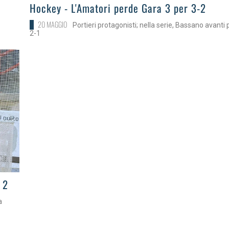
>
Hockey - L'Amatori perde Gara 3 per 3-2
20 MAGGIO
Portieri protagonisti; nella serie, Bassano avanti 
2-1
 2
a