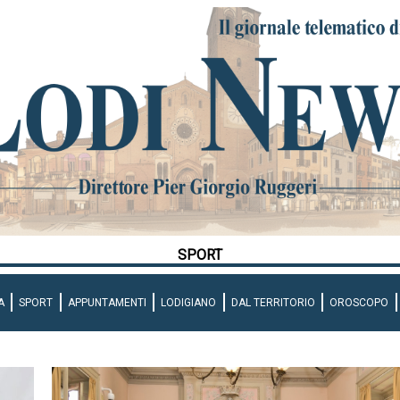
SPORT
A
SPORT
APPUNTAMENTI
LODIGIANO
DAL TERRITORIO
OROSCOPO