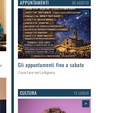
APPUNTAMENTI
03 AGOSTO
>
Gli eventi della settimana
al
Tra torte, cinema e musica live
CULTURA
15 LUGLIO
>