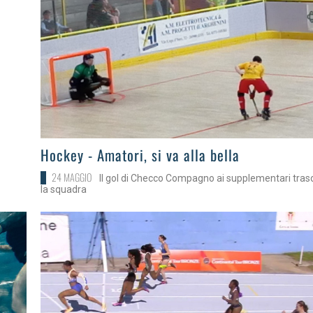
>
Hockey - Amatori, si va alla bella
24 MAGGIO
Il gol di Checco Compagno ai supplementari tras
la squadra