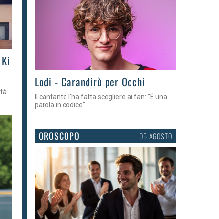
 Ki
Lodi - Carandirù per Occhi
ttà
Il cantante l'ha fatta scegliere ai fan: "È una
parola in codice"
OROSCOPO
06 AGOSTO