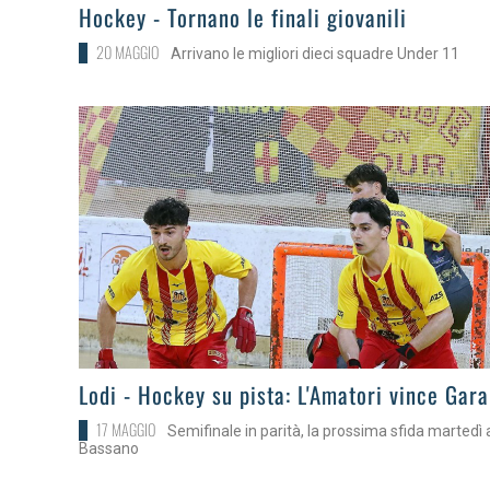
>
Hockey - Tornano le finali giovanili
20 MAGGIO
Arrivano le migliori dieci squadre Under 11
>
Lodi - Hockey su pista: L'Amatori vince Gara
17 MAGGIO
Semifinale in parità, la prossima sfida martedì 
Bassano