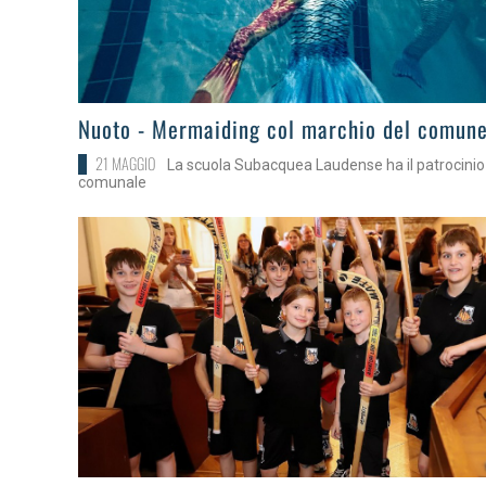
>
Nuoto - Mermaiding col marchio del comun
21 MAGGIO
La scuola Subacquea Laudense ha il patrocinio
comunale