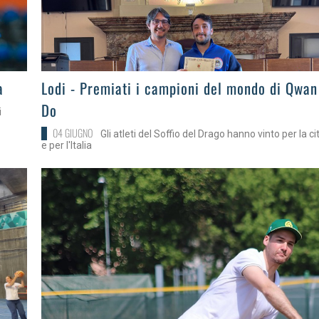
>
a
Lodi - Premiati i campioni del mondo di Qwan
Do
i
04 GIUGNO
Gli atleti del Soffio del Drago hanno vinto per la ci
e per l'Italia