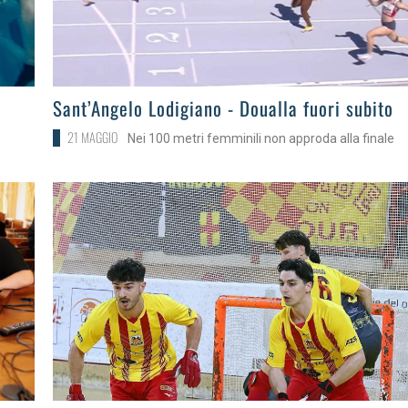
>
e
Sant’Angelo Lodigiano - Doualla fuori subito
21 MAGGIO
Nei 100 metri femminili non approda alla finale