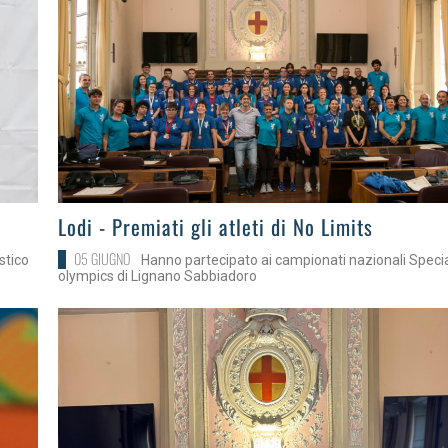
>
Lodi - Premiati gli atleti di No Limits
05 GIUGNO
stico
Hanno partecipato ai campionati nazionali Speci
olympics di Lignano Sabbiadoro