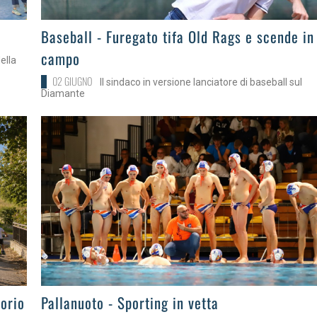
>
Baseball - Furegato tifa Old Rags e scende in
campo
ella
02 GIUGNO
Il sindaco in versione lanciatore di baseball sul
Diamante
>
torio
Pallanuoto - Sporting in vetta