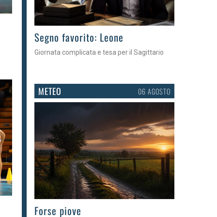
>
Segno favorito: Leone
Giornata complicata e tesa per il Sagittario
METEO
06 AGOSTO
>
Forse piove