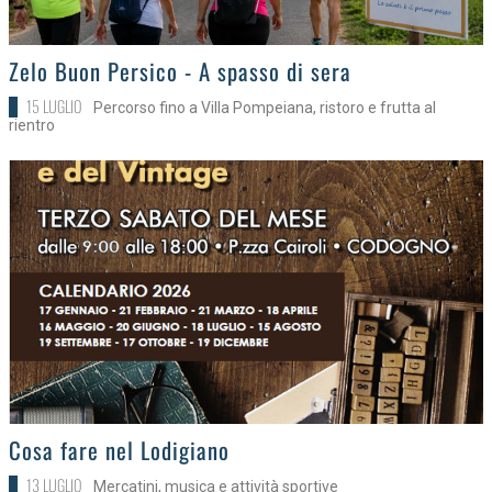
>
Zelo Buon Persico - A spasso di sera
15 LUGLIO
Percorso fino a Villa Pompeiana, ristoro e frutta al
rientro
>
Cosa fare nel Lodigiano
13 LUGLIO
Mercatini, musica e attività sportive