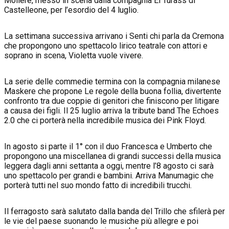
Molière, messo in scena dalla compagnia El Turass di
Castelleone, per l’esordio del 4 luglio.
La settimana successiva arrivano i Senti chi parla da Cremona
che propongono uno spettacolo lirico teatrale con attori e
soprano in scena, Violetta vuole vivere.
La serie delle commedie termina con la compagnia milanese
Maskere che propone Le regole della buona follia, divertente
confronto tra due coppie di genitori che finiscono per litigare
a causa dei figli. Il 25 luglio arriva la tribute band The Echoes
2.0 che ci porterà nella incredibile musica dei Pink Floyd.
In agosto si parte il 1° con il duo Francesca e Umberto che
propongono una miscellanea di grandi successi della musica
leggera dagli anni settanta a oggi, mentre l’8 agosto ci sarà
uno spettacolo per grandi e bambini. Arriva Manumagic che
porterà tutti nel suo mondo fatto di incredibili trucchi.
Il ferragosto sarà salutato dalla banda del Trillo che sfilerà per
le vie del paese suonando le musiche più allegre e poi