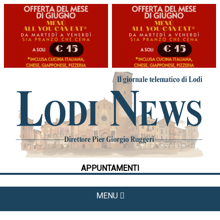
HOME
CRONACA
POLITICA
LA FOTO
METEO
APPUNTAMENTI
CULTURA
SPORT
MENU
APPUNTAMENTI