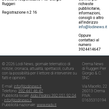
Ruggeri
richieste
pubblicitarie,
Registrazione n.2 16
informazioni,
consigli o altro
all'indirizzo
info@lodinews.it
Oppure
contattaci al
numero
3924414647
© 2026 Lodi News, giornale telematico di
Crema News
notizie, cronaca, attualità, spettacoli, cultura
di Ruggeri Pier
con la possibilità per il lettore di intervenire su
Giorgio & C.
fatti e opinioni.
SNC
E-mail:
info@lodinews.it
Via Macello, 22
Telefono:
392 441 46 47
26013 Crema
Pubblicità locale:
Aldo Pedrini 392 051 92 04
P.IVA:
-
info@lodinews.it
01635310194
Pubblicità nazionale:
www.eadv.it