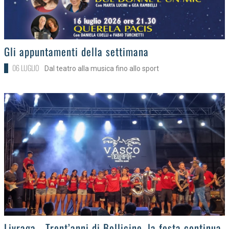
>
Gli appuntamenti della settimana
06 LUGLIO
Dal teatro alla musica fino allo sport
>
Livraga - Trent’anni di Bollicine, la festa continua