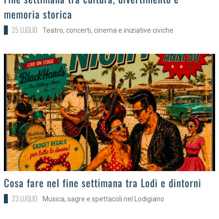
memoria storica
25 LUGLIO
Teatro, concerti, cinema e iniziative civiche
>
Cosa fare nel fine settimana tra Lodi e dintorni
23 LUGLIO
Musica, sagre e spettacoli nel Lodigiano