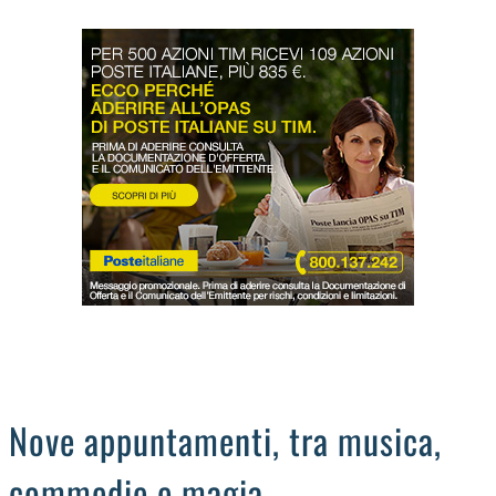
LODIGIANO
DAL TERRITORIO
OROSCOPO
LA PIAZZA
ANIMALI
OCCHIO ALLA TRUFFA
NECROLOGI
Nove appuntamenti, tra musica,
commedie e magia