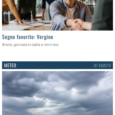
>
Segno favorito: Vergine
Ariete, giornata in salita e nervi tesi
METEO
07 AGOSTO