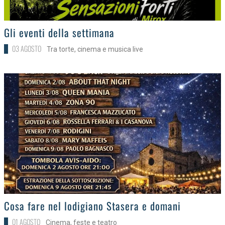
>
Gli eventi della settimana
03 AGOSTO
Tra torte, cinema e musica live
>
Cosa fare nel lodigiano Stasera e domani
01 AGOSTO
Cinema, feste e teatro