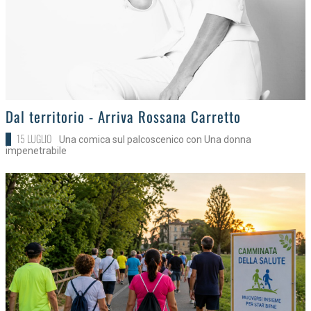
>
Dal territorio - Arriva Rossana Carretto
15 LUGLIO
Una comica sul palcoscenico con Una donna
impenetrabile