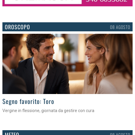
OROSCOPO
08 AGOSTO
>
Segno favorito: Toro
Vergine in flessione, giornata da gestire con cura
METEO
08 AGOSTO