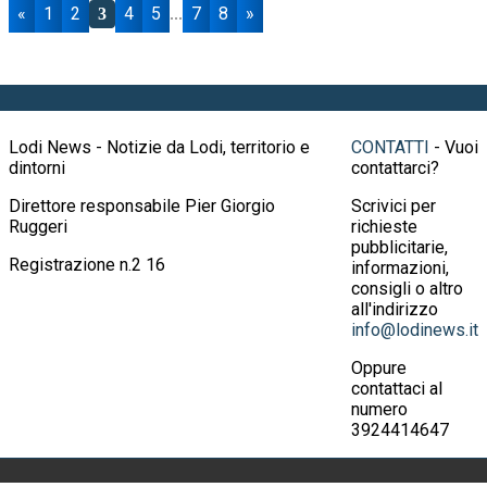
«
1
2
4
5
7
8
»
3
...
Lodi News - Notizie da Lodi, territorio e
CONTATTI
- Vuoi
dintorni
contattarci?
Direttore responsabile Pier Giorgio
Scrivici per
Ruggeri
richieste
pubblicitarie,
Registrazione n.2 16
informazioni,
consigli o altro
all'indirizzo
info@lodinews.it
Oppure
contattaci al
numero
3924414647