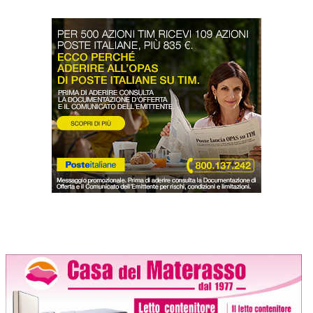
LODIGIANO
DAL TERRITORIO
OROSCOPO
LA PIAZZA
ANIMALI
OCCHIO ALLA TRUFFA
NECROLOGI