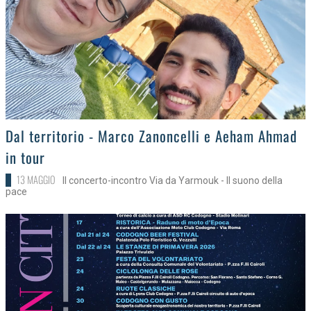
>
Dal territorio - Marco Zanoncelli e Aeham Ahmad
in tour
13 MAGGIO
Il concerto-incontro Via da Yarmouk - Il suono della
pace