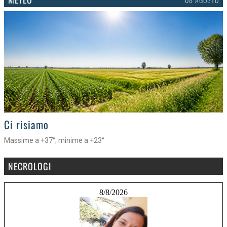
>
Ci risiamo
Massime a +37°; minime a +23°
NECROLOGI
8/8/2026