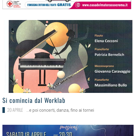
>
Si comincia dal Worklab
20 APRILE
...e poi concerti, danza, fino ai tornei