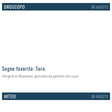
OROSCOPO
08 AGOSTO
>
Segno favorito: Toro
Vergine in flessione, giornata da gestire con cura
METEO
08 AGOSTO