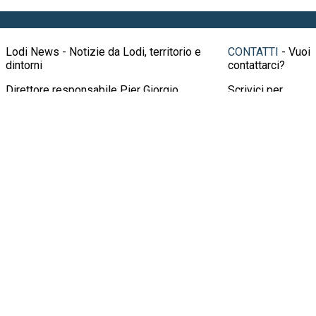
Lodi News - Notizie da Lodi, territorio e
CONTATTI
- Vuoi
dintorni
contattarci?
Direttore responsabile Pier Giorgio
Scrivici per
Ruggeri
richieste
pubblicitarie,
Registrazione n.2 16
informazioni,
consigli o altro
all'indirizzo
info@lodinews.it
Oppure
contattaci al
numero
3924414647
© 2026 Lodi News, giornale telematico di
Crema News
notizie, cronaca, attualità, spettacoli, cultura
di Ruggeri Pier
con la possibilità per il lettore di intervenire su
Giorgio & C.