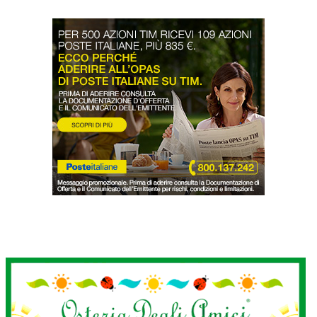
LODIGIANO
DAL TERRITORIO
OROSCOPO
LA PIAZZA
ANIMALI
OCCHIO ALLA TRUFFA
NECROLOGI