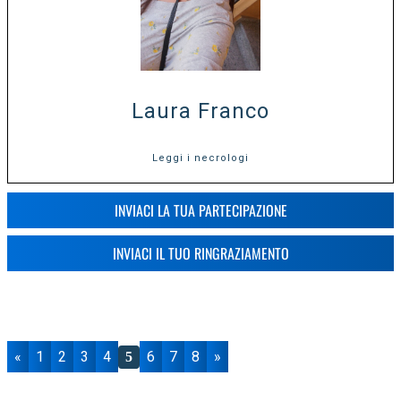
Laura Franco
Leggi i necrologi
INVIACI LA TUA PARTECIPAZIONE
INVIACI IL TUO RINGRAZIAMENTO
«
1
2
3
4
6
7
8
»
5