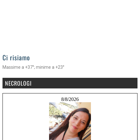
>
Ci risiamo
Massime a +37°; minime a +23°
NECROLOGI
8/8/2026