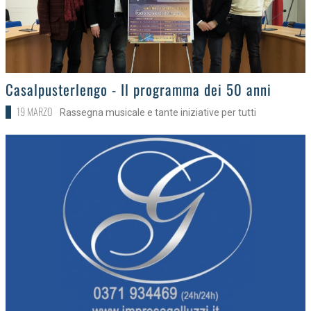
>
Casalpusterlengo - Il programma dei 50 anni
19 MARZO
Rassegna musicale e tante iniziative per tutti