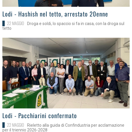
>
Lodi - Hashish nel tetto, arrestato 20enne
22 MAGGIO
Droga e soldi, lo spaccio si fa in casa, con la droga sul
tetto
>
Lodi - Pacchiarini confermato
22 MAGGIO
Rieletto alla guida di Confindustria per acclamazione
per il triennio 2026-2028