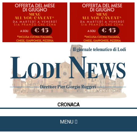
HOME
CRONACA
POLITICA
LA FOTO
METEO
CRONACA
CULTURA
SPORT
MENU
APPUNTAMENTI