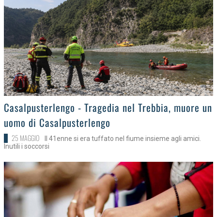
>
Casalpusterlengo - Tragedia nel Trebbia, muore un
uomo di Casalpusterlengo
25 MAGGIO
Il 41enne si era tuffato nel fiume insieme agli amici.
Inutili i soccorsi