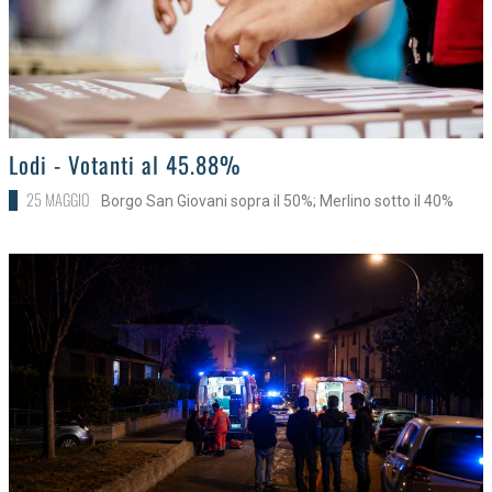
>
Lodi - Votanti al 45.88%
25 MAGGIO
Borgo San Giovani sopra il 50%; Merlino sotto il 40%