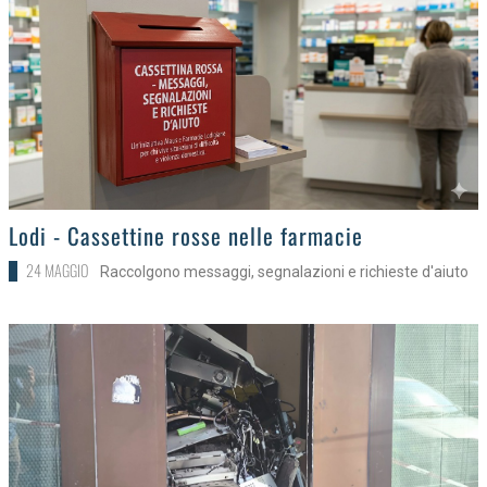
>
Lodi - Cassettine rosse nelle farmacie
24 MAGGIO
Raccolgono messaggi, segnalazioni e richieste d'aiuto