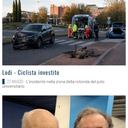
>
Lodi - Ciclista investito
22 MAGGIO
L’incidente nella zona della rotonda del polo
universitario