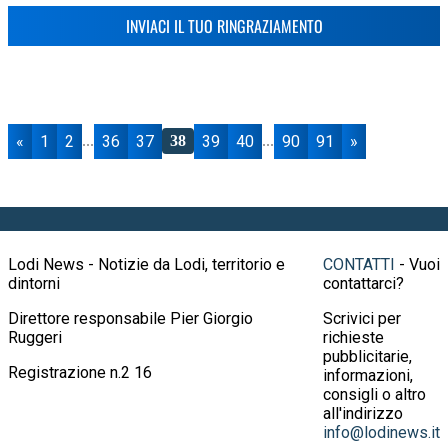
INVIACI IL TUO RINGRAZIAMENTO
«
1
2
36
37
39
40
90
91
»
...
38
...
Lodi News - Notizie da Lodi, territorio e
CONTATTI
- Vuoi
dintorni
contattarci?
Direttore responsabile Pier Giorgio
Scrivici per
Ruggeri
richieste
pubblicitarie,
Registrazione n.2 16
informazioni,
consigli o altro
all'indirizzo
info@lodinews.it