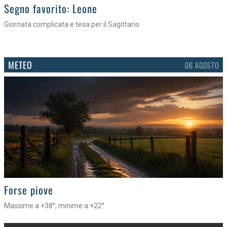
>
Segno favorito: Leone
Giornata complicata e tesa per il Sagittario
METEO
06 AGOSTO
>
Forse piove
Massime a +38°, minime a +22°