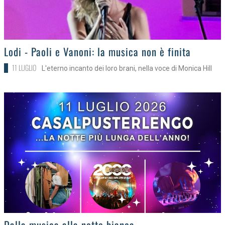
>
Lodi - Paoli e Vanoni: la musica non è finita
11 LUGLIO
L'eterno incanto dei loro brani, nella voce di Monica Hill
>
Dalla musica alla notte bianca