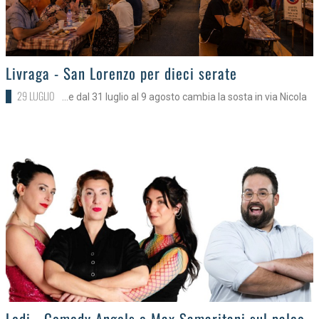
>
Livraga - San Lorenzo per dieci serate
29 LUGLIO
...e dal 31 luglio al 9 agosto cambia la sosta in via Nicola
>
Lodi - Comedy Angels e Max Samaritani sul palco