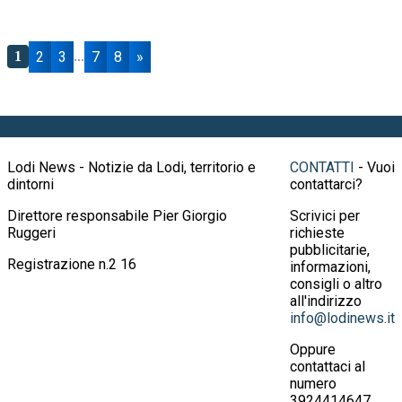
2
3
7
8
»
1
...
Lodi News - Notizie da Lodi, territorio e
CONTATTI
- Vuoi
dintorni
contattarci?
Direttore responsabile Pier Giorgio
Scrivici per
Ruggeri
richieste
pubblicitarie,
Registrazione n.2 16
informazioni,
consigli o altro
all'indirizzo
info@lodinews.it
Oppure
contattaci al
numero
3924414647