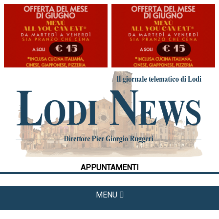
HOME
CRONACA
POLITICA
LA FOTO
METEO
APPUNTAMENTI
CULTURA
SPORT
MENU
APPUNTAMENTI