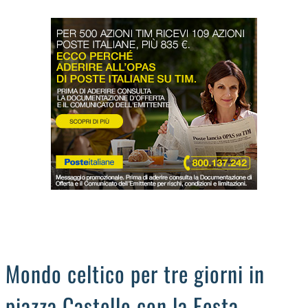
LODIGIANO
DAL TERRITORIO
OROSCOPO
LA PIAZZA
ANIMALI
OCCHIO ALLA TRUFFA
NECROLOGI
Mondo celtico per tre giorni in
piazza Castello con la Festa