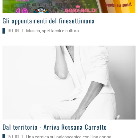
>
Gli appuntamenti del finesettimana
16 LUGLIO
Musica, spettacoli e cultura
>
Dal territorio - Arriva Rossana Carretto
15 LUGLIO
Una comica sul palcoscenico con Una donna