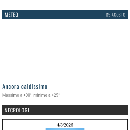
METEO
05 AGOSTO
>
Ancora caldissimo
Massime a +38°; minime a +25°
NECROLOGI
4/8/2026