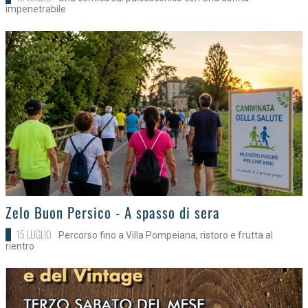
impenetrabile
>
Zelo Buon Persico - A spasso di sera
15 LUGLIO
Percorso fino a Villa Pompeiana, ristoro e frutta al
rientro