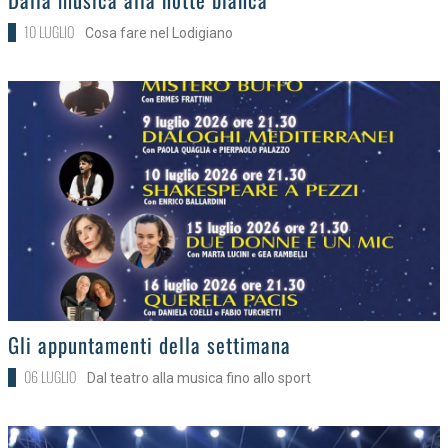
10 LUGLIO
Cosa fare nel Lodigiano
>
Gli appuntamenti della settimana
06 LUGLIO
Dal teatro alla musica fino allo sport