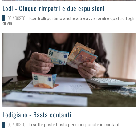
>
Lodi - Cinque rimpatri e due espulsioni
05 AGOSTO
I controlli portano anche a tre avvisi orali e quattro fogli
di via
>
Lodigiano - Basta contanti
05 AGOSTO
In sette poste basta pensioni pagate in contanti