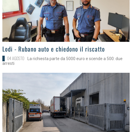
>
Lodi - Rubano auto e chiedono il riscatto
04 AGOSTO
La richiesta parte da 5000 euro e scende a 500: due
arresti