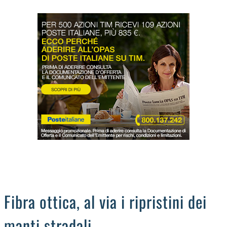
LODIGIANO
DAL TERRITORIO
OROSCOPO
LA PIAZZA
ANIMALI
OCCHIO ALLA TRUFFA
NECROLOGI
Fibra ottica, al via i ripristini dei
manti stradali