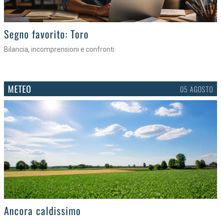
>
Segno favorito: Toro
Bilancia, incomprensioni e confronti
METEO
05 AGOSTO
>
Ancora caldissimo