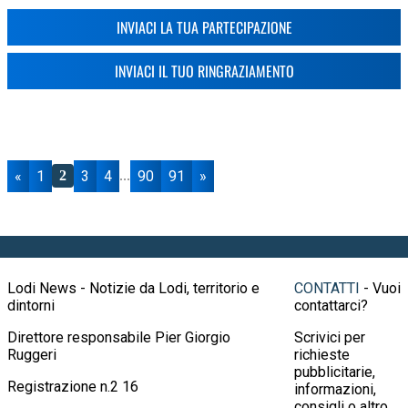
INVIACI LA TUA PARTECIPAZIONE
INVIACI IL TUO RINGRAZIAMENTO
«
1
3
4
90
91
»
2
...
Lodi News - Notizie da Lodi, territorio e
CONTATTI
- Vuoi
dintorni
contattarci?
Direttore responsabile Pier Giorgio
Scrivici per
Ruggeri
richieste
pubblicitarie,
Registrazione n.2 16
informazioni,
consigli o altro