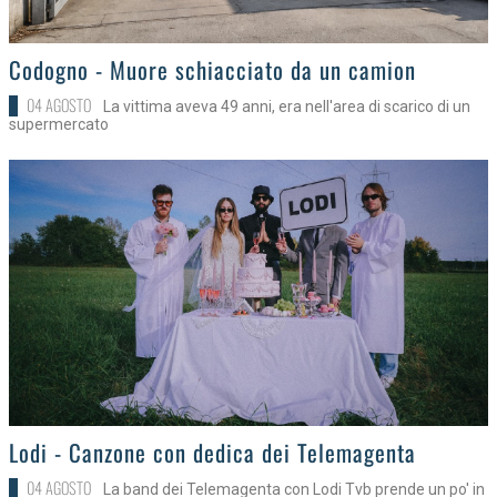
>
Codogno - Muore schiacciato da un camion
04 AGOSTO
La vittima aveva 49 anni, era nell'area di scarico di un
supermercato
>
Lodi - Canzone con dedica dei Telemagenta
04 AGOSTO
La band dei Telemagenta con Lodi Tvb prende un po' in