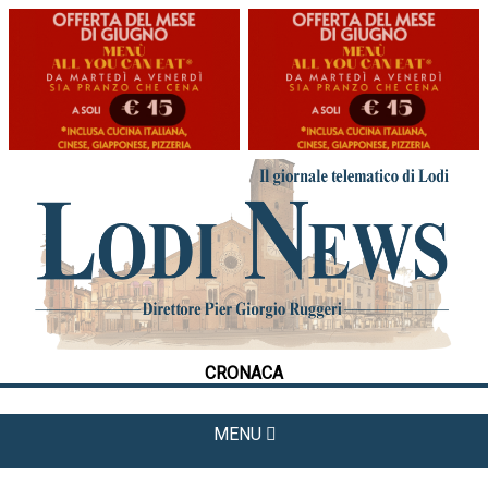
HOME
CRONACA
POLITICA
LA FOTO
METEO
CRONACA
CULTURA
SPORT
MENU
APPUNTAMENTI