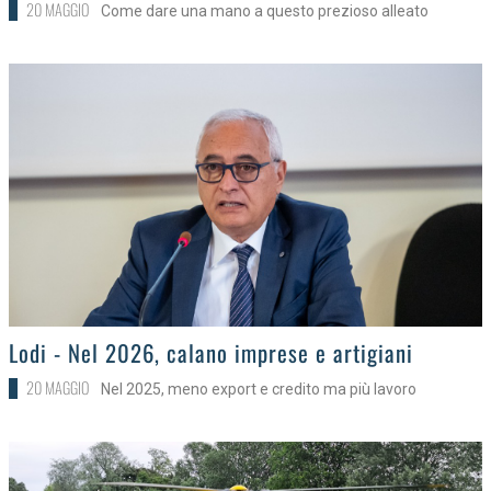
20 MAGGIO
Come dare una mano a questo prezioso alleato
>
Lodi - Nel 2026, calano imprese e artigiani
20 MAGGIO
Nel 2025, meno export e credito ma più lavoro