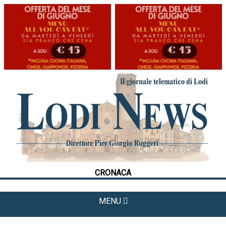
HOME
CRONACA
POLITICA
LA FOTO
METEO
CRONACA
CULTURA
SPORT
MENU
APPUNTAMENTI