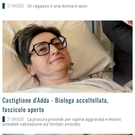
21 MAGGIO
Un ragazzo e una donna in auto
>
Castiglione d'Adda - Biologa accoltellata,
fascicolo aperto
21 MAGGIO
La procura procede per rapina aggravata e lesioni:
possibile valutazione sul tentato omicidio