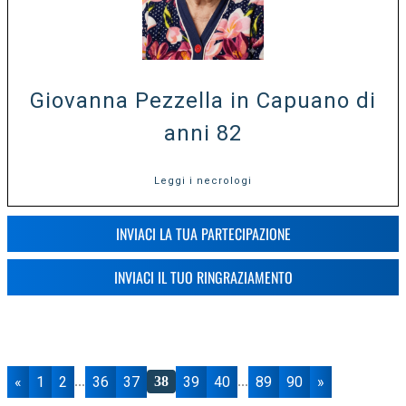
Giovanna Pezzella in Capuano di
anni 82
Leggi i necrologi
INVIACI LA TUA PARTECIPAZIONE
INVIACI IL TUO RINGRAZIAMENTO
«
1
2
36
37
39
40
89
90
»
...
38
...