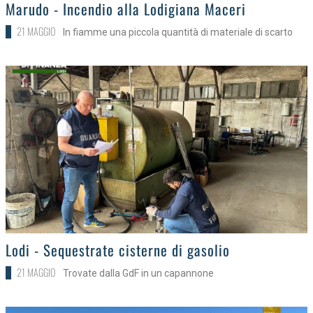
>
Marudo - Incendio alla Lodigiana Maceri
21 MAGGIO
In fiamme una piccola quantità di materiale di scarto
>
Lodi - Sequestrate cisterne di gasolio
21 MAGGIO
Trovate dalla GdF in un capannone