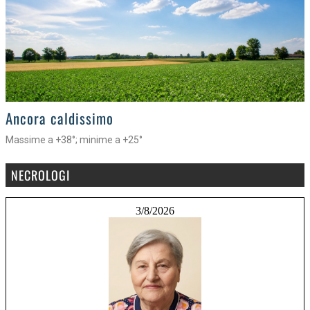
>
Ancora caldissimo
Massime a +38°; minime a +25°
NECROLOGI
3/8/2026