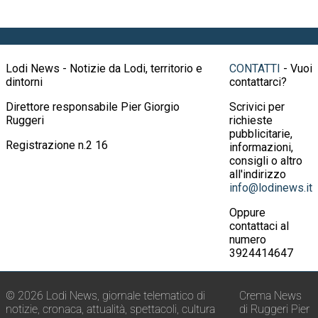
Lodi News - Notizie da Lodi, territorio e
CONTATTI
- Vuoi
dintorni
contattarci?
Direttore responsabile Pier Giorgio
Scrivici per
Ruggeri
richieste
pubblicitarie,
Registrazione n.2 16
informazioni,
consigli o altro
all'indirizzo
info@lodinews.it
Oppure
contattaci al
numero
3924414647
© 2026 Lodi News, giornale telematico di
Crema News
notizie, cronaca, attualità, spettacoli, cultura
di Ruggeri Pier