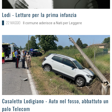
>
Lodi - Letture per la prima infanzia
22 MAGGIO
Il comune aderisce a Nati per Leggere
>
Casaletto Lodigiano - Auto nel fosso, abbattuto un
palo Telecom