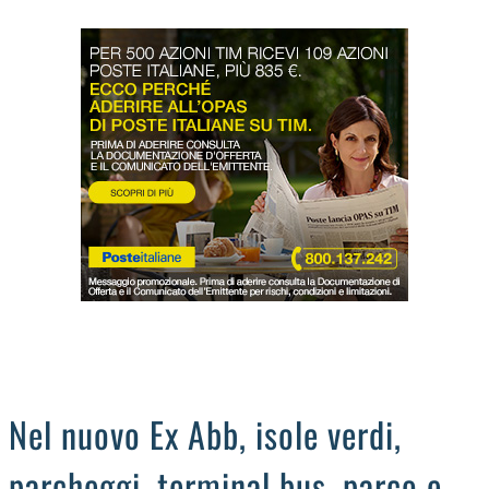
LODIGIANO
DAL TERRITORIO
OROSCOPO
LA PIAZZA
ANIMALI
OCCHIO ALLA TRUFFA
NECROLOGI
Nel nuovo Ex Abb, isole verdi,
parcheggi, terminal bus, parco e