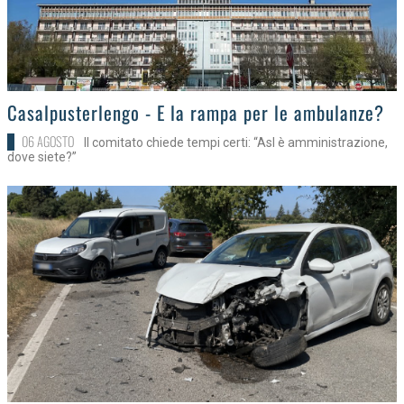
>
Casalpusterlengo - E la rampa per le ambulanze?
06 AGOSTO
Il comitato chiede tempi certi: “Asl è amministrazione,
dove siete?”