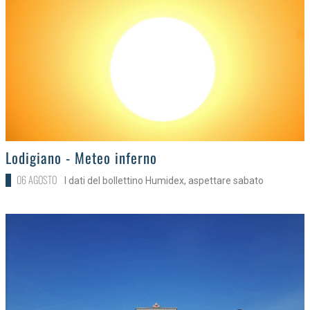
>
Lodigiano - Meteo inferno
06 AGOSTO
I dati del bollettino Humidex, aspettare sabato