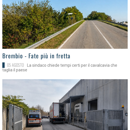
>
Brembio - Fate più in fretta
05 AGOSTO
La sindaco chiede tempi certi per il cavalcavia che
taglia il paese