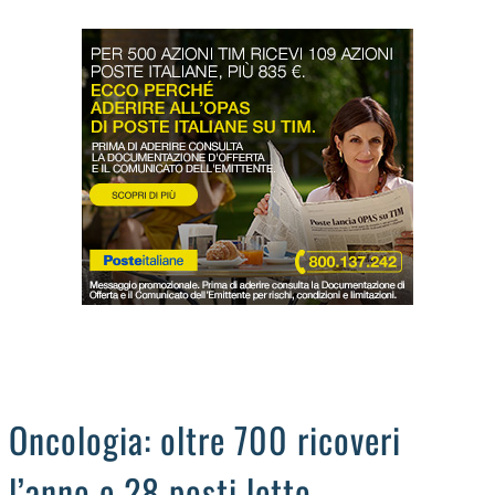
LODIGIANO
DAL TERRITORIO
OROSCOPO
LA PIAZZA
ANIMALI
OCCHIO ALLA TRUFFA
NECROLOGI
Oncologia: oltre 700 ricoveri
l’anno e 28 posti letto