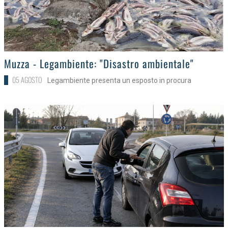
>
Muzza - Legambiente: "Disastro ambientale"
05 AGOSTO
Legambiente presenta un esposto in procura