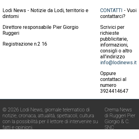
Lodi News - Notizie da Lodi, territorio e
CONTATTI
- Vuoi
dintorni
contattarci?
Direttore responsabile Pier Giorgio
Scrivici per
Ruggeri
richieste
pubblicitarie,
Registrazione n.2 16
informazioni,
consigli o altro
all'indirizzo
info@lodinews.it
Oppure
contattaci al
numero
3924414647
© 2026 Lodi News, giornale telematico di
Crema News
notizie, cronaca, attualità, spettacoli, cultura
di Ruggeri Pier
con la possibilità per il lettore di intervenire su
Giorgio & C.
fatti e opinioni.
SNC
E-mail:
info@lodinews.it
Via Macello, 22