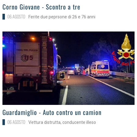
>
Corno Giovane - Scontro a tre
06 AGOSTO
Ferite due peprsone di 26 e 76 anni
>
Guardamiglio - Auto contro un camion
06 AGOSTO
Vettura distrutta, conducente illeso