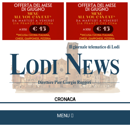
HOME
CRONACA
POLITICA
LA FOTO
METEO
CRONACA
CULTURA
SPORT
MENU
APPUNTAMENTI