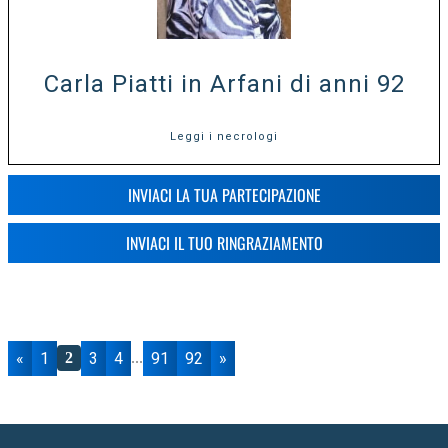
Carla Piatti in Arfani di anni 92
Leggi i necrologi
INVIACI LA TUA PARTECIPAZIONE
INVIACI IL TUO RINGRAZIAMENTO
«
1
3
4
91
92
»
2
...