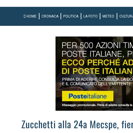
HOME
CRONACA
POLITICA
LA FOTO
METEO
CULTUR
Zucchetti alla 24a Mecspe, fier