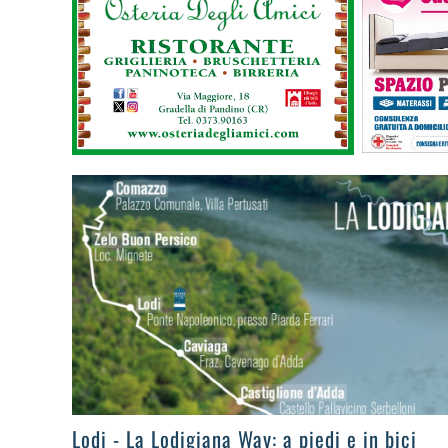
>
Lodi - La Lodigiana Way: a piedi e in bici