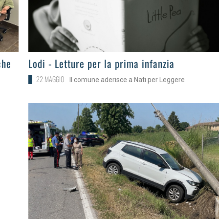
>
che
Lodi - Letture per la prima infanzia
22 MAGGIO
Il comune aderisce a Nati per Leggere