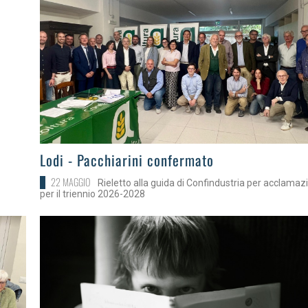
>
Lodi - Pacchiarini confermato
22 MAGGIO
Rieletto alla guida di Confindustria per acclamaz
per il triennio 2026-2028