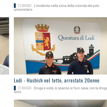
22 MAGGIO
e
L’incidente nella zona della rotonda del polo
universitario
>
Lodi - Hashish nel tetto, arrestato 20enne
22 MAGGIO
Droga e soldi, lo spaccio si fa in casa, con la drog
tetto