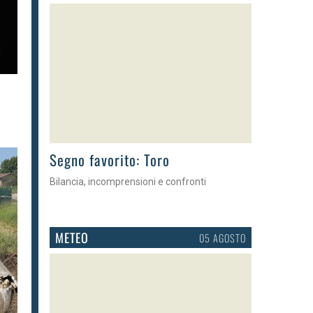
>
Segno favorito: Toro
Bilancia, incomprensioni e confronti
METEO
05 AGOSTO