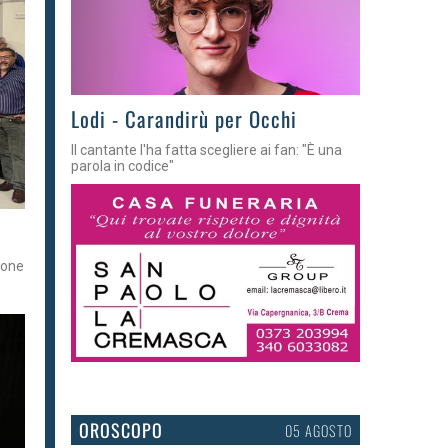
Lodi - Carandirù per Occhi
Il cantante l'ha fatta scegliere ai fan: "È una
parola in codice"
ione
OROSCOPO
05 AGOSTO