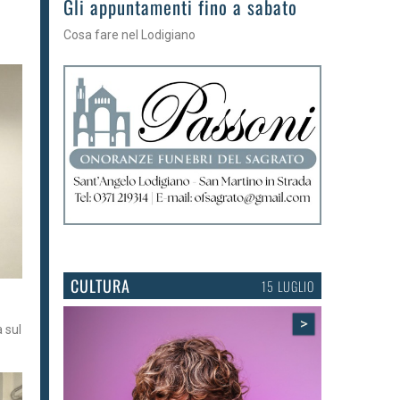
Gli eventi della settimana
Tra torte, cinema e musica live
CULTURA
15 LUGLIO
>
a sul