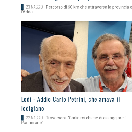
23 MAGGIO
Percorso di 60 km che attraversa la provincia 
l'Adda
>
Lodi - Addio Carlo Petrini, che amava il
lodigiano
22 MAGGIO
Traversoni: “Carlin mi chiese di assaggiare il
Pannerone"