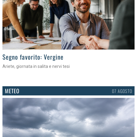
>
Segno favorito: Vergine
Ariete, giornata in salita e nervi tesi
METEO
07 AGOSTO