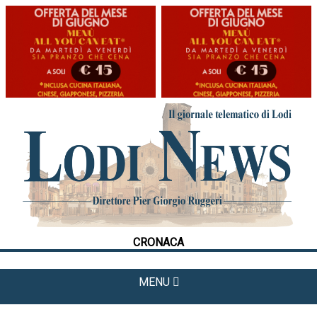
HOME
CRONACA
POLITICA
LA FOTO
METEO
CRONACA
CULTURA
SPORT
MENU
APPUNTAMENTI