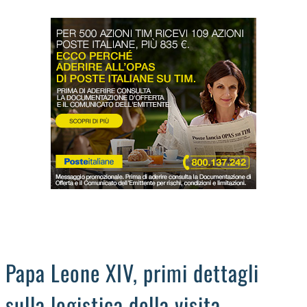
LODIGIANO
DAL TERRITORIO
OROSCOPO
LA PIAZZA
ANIMALI
OCCHIO ALLA TRUFFA
NECROLOGI
Papa Leone XIV, primi dettagli
sulla logistica della visita