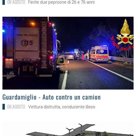
06 AGOSTO
Ferite due peprsone di 26 e 76 anni
>
Guardamiglio - Auto contro un camion
06 AGOSTO
Vettura distrutta, conducente illeso