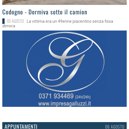
>
Codogno - Dormiva sotto il camion
05 AGOSTO
La vittima era un 49enne piacentino senza fissa
dimora
APPUNTAMENTI
03 AGOSTO