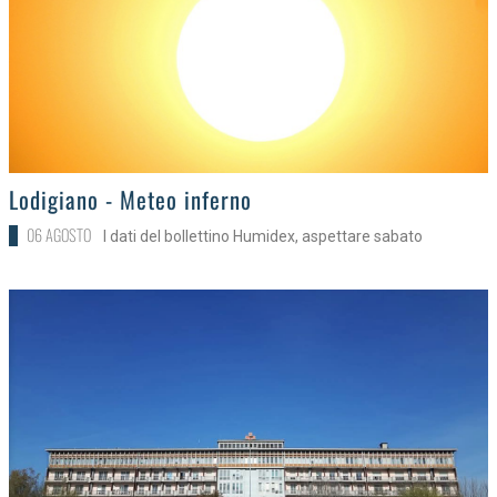
>
Lodigiano - Meteo inferno
06 AGOSTO
I dati del bollettino Humidex, aspettare sabato