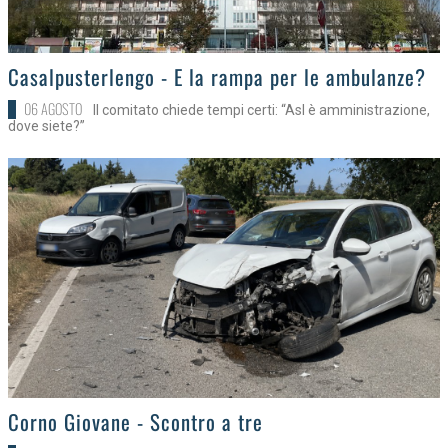
>
Casalpusterlengo - E la rampa per le ambulanze?
06 AGOSTO
Il comitato chiede tempi certi: “Asl è amministrazione,
dove siete?”
>
Corno Giovane - Scontro a tre