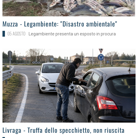
>
Muzza - Legambiente: "Disastro ambientale"
05 AGOSTO
Legambiente presenta un esposto in procura
>
Livraga - Truffa dello specchietto, non riuscita