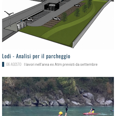
>
Lodi - Analisi per il parcheggio
06 AGOSTO
I lavori nell'area ex Atm previsti da settembre