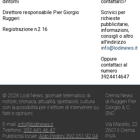
dintorni
contattarci?
Direttore responsabile Pier Giorgio
Scrivici per
Ruggeri
richieste
pubblicitarie,
Registrazione n.2 16
informazioni,
consigli o altro
all'indirizzo
info@lodinews.it
Oppure
contattaci al
numero
3924414647
© 2026 Lodi News, giornale telematico di
Crema News
notizie, cronaca, attualità, spettacoli, cultura
di Ruggeri Pier
con la possibilità per il lettore di intervenire su
Giorgio & C.
fatti e opinioni.
SNC
E-mail:
info@lodinews.it
Via Macello, 22
Telefono:
392 441 46 47
26013 Crema
Pubblicità locale:
Aldo Pedrini 392 051 92 04
P.IVA: