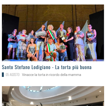
>
Santo Stefano Lodigiano - La torta più buona
05 AGOSTO
Vinacce la torta in ricordo della mamma