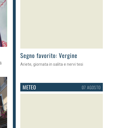
>
Segno favorito: Vergine
di
Ariete, giornata in salita e nervi tesi
METEO
07 AGOSTO