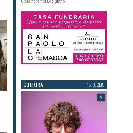
Tra torte, cinema e musica live
CULTURA
15 LUGLIO
>