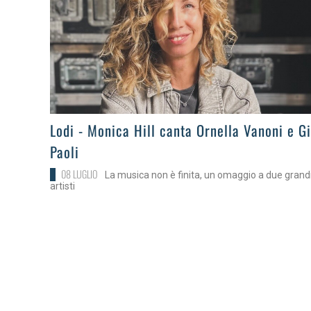
>
Lodi - Monica Hill canta Ornella Vanoni e G
Paoli
08 LUGLIO
La musica non è finita, un omaggio a due grand
artisti