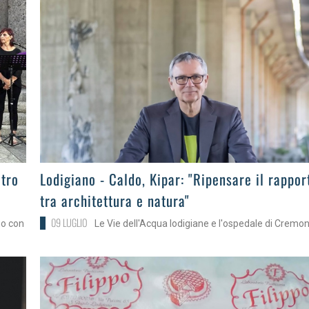
>
atro
Lodigiano - Caldo, Kipar: "Ripensare il rappor
tra architettura e natura"
09 LUGLIO
no con
Le Vie dell'Acqua lodigiane e l'ospedale di Cremo