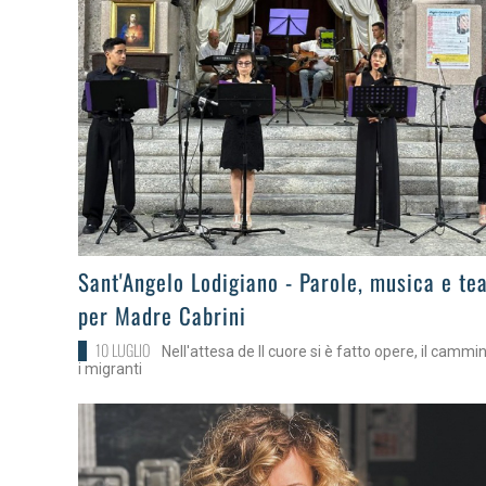
>
Sant'Angelo Lodigiano - Parole, musica e te
per Madre Cabrini
10 LUGLIO
Nell'attesa de Il cuore si è fatto opere, il cammi
i migranti