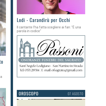
Lodi - Carandirù per Occhi
Il cantante l'ha fatta scegliere ai fan: "È una
parola in codice"
to
na
OROSCOPO
07 AGOSTO