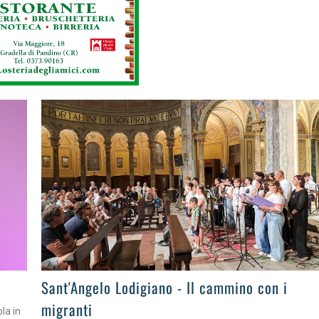
>
Sant'Angelo Lodigiano - Il cammino con i
migranti
ola in