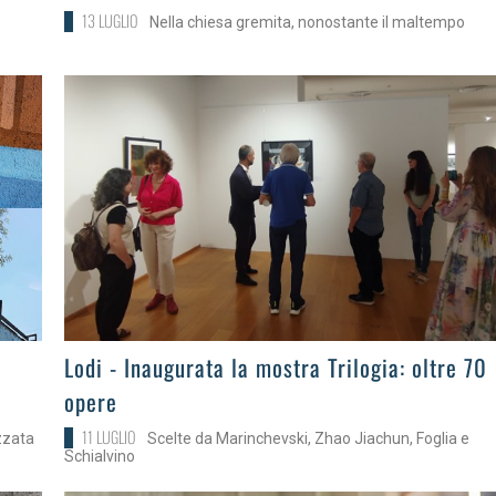
13 LUGLIO
Nella chiesa gremita, nonostante il maltempo
>
Lodi - Inaugurata la mostra Trilogia: oltre 70
opere
11 LUGLIO
zzata
Scelte da Marinchevski, Zhao Jiachun, Foglia e
Schialvino