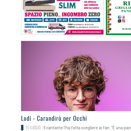
>
Lodi - Carandirù per Occhi
15 LUGLIO
Il cantante l'ha fatta scegliere ai fan: "È una par