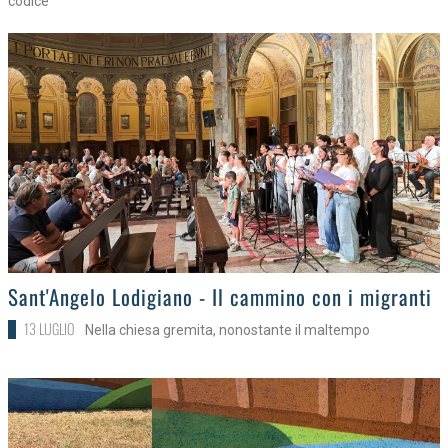
codice"
>
Sant'Angelo Lodigiano - Il cammino con i migranti
13 LUGLIO
Nella chiesa gremita, nonostante il maltempo