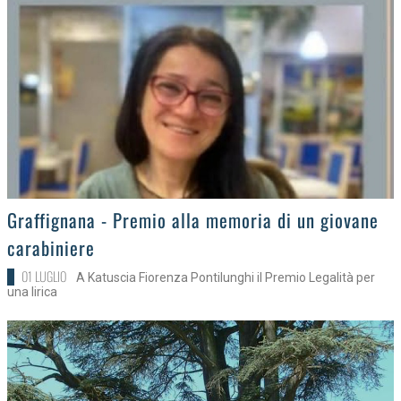
>
Graffignana - Premio alla memoria di un giovane
carabiniere
01 LUGLIO
A Katuscia Fiorenza Pontilunghi il Premio Legalità per
una lirica