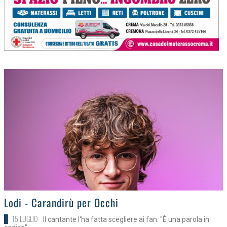
>
Lodi - Carandirù per Occhi
15 LUGLIO
Il cantante l'ha fatta scegliere ai fan: "È una parola in