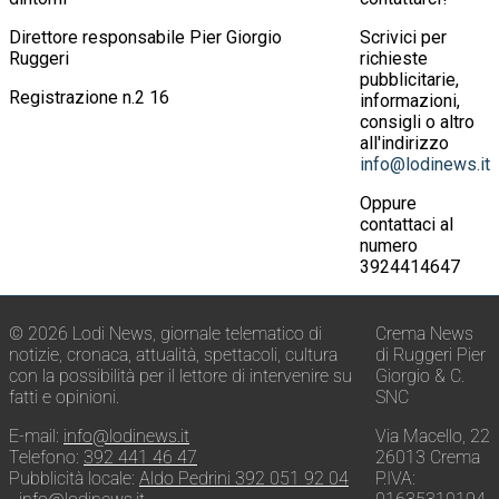
Direttore responsabile Pier Giorgio
Scrivici per
Ruggeri
richieste
pubblicitarie,
Registrazione n.2 16
informazioni,
consigli o altro
all'indirizzo
info@lodinews.it
Oppure
contattaci al
numero
3924414647
© 2026 Lodi News, giornale telematico di
Crema News
notizie, cronaca, attualità, spettacoli, cultura
di Ruggeri Pier
con la possibilità per il lettore di intervenire su
Giorgio & C.
fatti e opinioni.
SNC
E-mail:
info@lodinews.it
Via Macello, 22
Telefono:
392 441 46 47
26013 Crema
Pubblicità locale:
Aldo Pedrini 392 051 92 04
P.IVA: