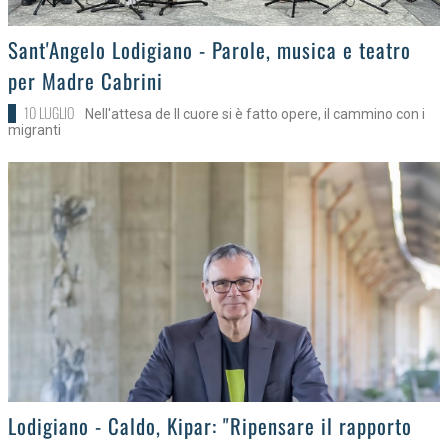
>
Sant'Angelo Lodigiano - Parole, musica e teatro
per Madre Cabrini
10 LUGLIO
Nell'attesa de Il cuore si è fatto opere, il cammino con i
migranti
>
Lodigiano - Caldo, Kipar: "Ripensare il rapporto