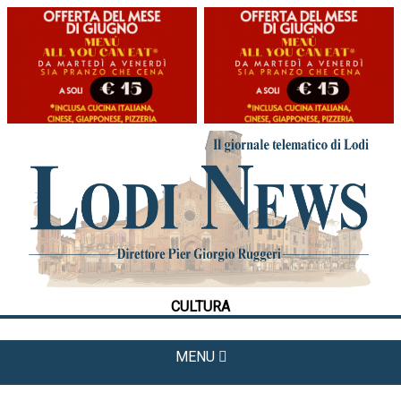
HOME
CRONACA
POLITICA
LA FOTO
METEO
CULTURA
CULTURA
SPORT
MENU
APPUNTAMENTI