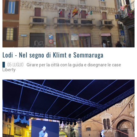
>
Lodi - Nel segno di Klimt e Sommaruga
05 LUGLIO
Girare per la città con la guida e disegnare le case
Liberty