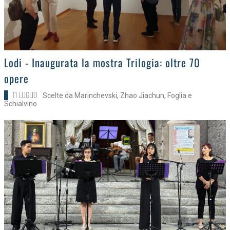
>
Lodi - Inaugurata la mostra Trilogia: oltre 70
opere
11 LUGLIO
Scelte da Marinchevski, Zhao Jiachun, Foglia e
Schialvino