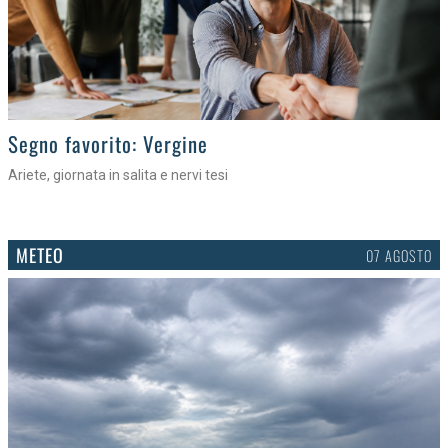
>
Segno favorito: Vergine
Ariete, giornata in salita e nervi tesi
METEO
07 AGOSTO