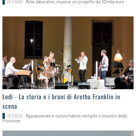
01 LUGLIO
Arte, laboratori, musica: un progetto da 32mila euro
>
Lodi - La storia e i brani di Aretha Franklin in
scena
01 LUGLIO
Appassionati e curiosi hanno riempito il chiostro della
Provincia