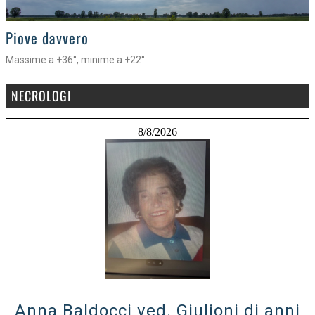
>
Piove davvero
Massime a +36°, minime a +22°
NECROLOGI
8/8/2026
Anna Baldocci ved. Giulioni di anni