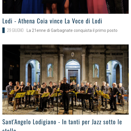
>
Lodi - Athena Coia vince La Voce di Lodi
29 GIUGNO
La 21enne di Garbagnate conquista il primo posto
>
Sant'Angelo Lodigiano - In tanti per Jazz sotto le
stelle