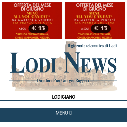
HOME
CRONACA
POLITICA
LA FOTO
METEO
LODIGIANO
CULTURA
SPORT
MENU
APPUNTAMENTI