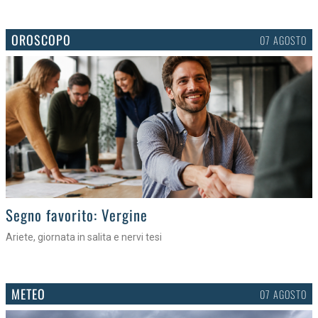
OROSCOPO
07 AGOSTO
>
Segno favorito: Vergine
Ariete, giornata in salita e nervi tesi
METEO
07 AGOSTO