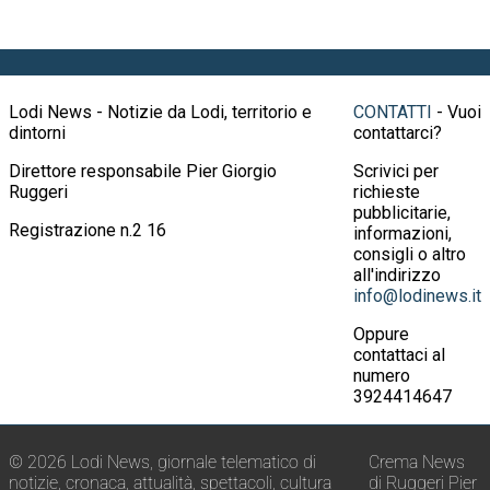
Lodi News - Notizie da Lodi, territorio e
CONTATTI
- Vuoi
dintorni
contattarci?
Direttore responsabile Pier Giorgio
Scrivici per
Ruggeri
richieste
pubblicitarie,
Registrazione n.2 16
informazioni,
consigli o altro
all'indirizzo
info@lodinews.it
Oppure
contattaci al
numero
3924414647
© 2026 Lodi News, giornale telematico di
Crema News
notizie, cronaca, attualità, spettacoli, cultura
di Ruggeri Pier