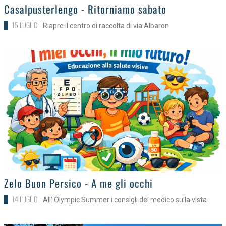
>
Casalpusterlengo - Ritorniamo sabato
15 LUGLIO
Riapre il centro di raccolta di via Albaron
>
Zelo Buon Persico - A me gli occhi
14 LUGLIO
All' Olympic Summer i consigli del medico sulla vista