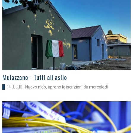
>
Mulazzano - Tutti all'asilo
14 LUGLIO
Nuovo nido, aprono le iscrizioni da mercoledì