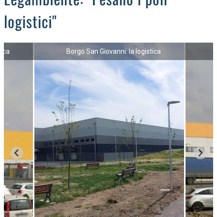
logistici"
tica
Borgo San Giovanni: la logistica