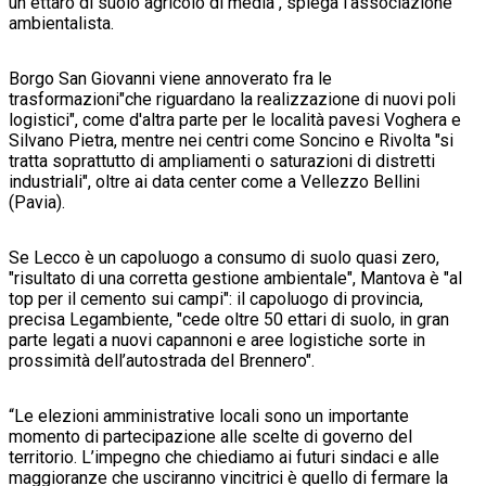
un ettaro di suolo agricolo di media", spiega l'associazione
ambientalista.
Borgo San Giovanni viene annoverato fra le
trasformazioni"che riguardano la realizzazione di nuovi poli
logistici", come d'altra parte per le località pavesi Voghera e
Silvano Pietra, mentre nei centri come Soncino e Rivolta "si
tratta soprattutto di ampliamenti o saturazioni di distretti
industriali", oltre ai data center come a Vellezzo Bellini
(Pavia).
Se Lecco è un capoluogo a consumo di suolo quasi zero,
"risultato di una corretta gestione ambientale", Mantova è "al
top per il cemento sui campi": il capoluogo di provincia,
precisa Legambiente, "cede oltre 50 ettari di suolo, in gran
parte legati a nuovi capannoni e aree logistiche sorte in
prossimità dell’autostrada del Brennero".
“Le elezioni amministrative locali sono un importante
momento di partecipazione alle scelte di governo del
territorio. L’impegno che chiediamo ai futuri sindaci e alle
maggioranze che usciranno vincitrici è quello di fermare la