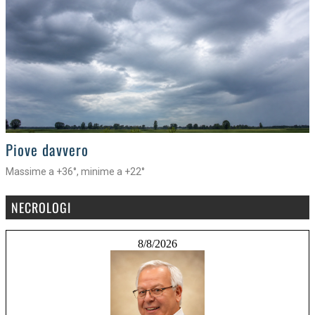
>
Piove davvero
Massime a +36°, minime a +22°
NECROLOGI
8/8/2026