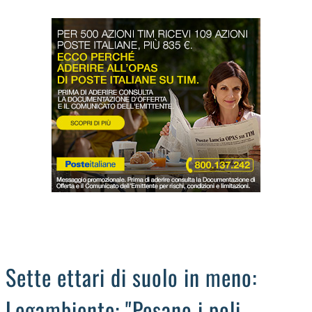
LODIGIANO
DAL TERRITORIO
OROSCOPO
LA PIAZZA
ANIMALI
OCCHIO ALLA TRUFFA
NECROLOGI
Sette ettari di suolo in meno:
Legambiente: "Pesano i poli