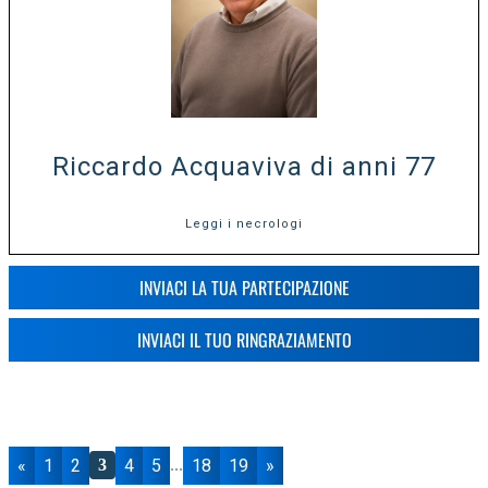
Riccardo Acquaviva di anni 77
Leggi i necrologi
INVIACI LA TUA PARTECIPAZIONE
INVIACI IL TUO RINGRAZIAMENTO
«
1
2
4
5
18
19
»
3
...