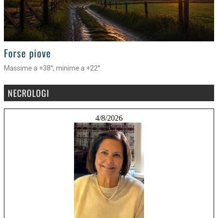
>
Forse piove
Massime a +38°, minime a +22°
NECROLOGI
4/8/2026