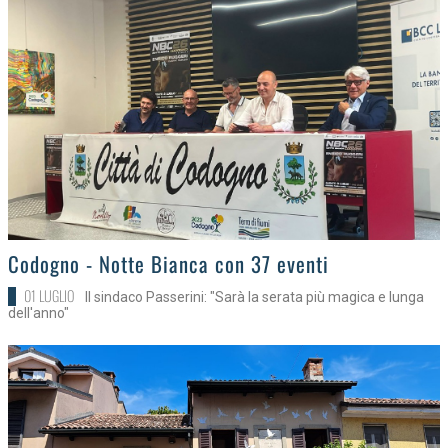
>
Codogno - Notte Bianca con 37 eventi
01 LUGLIO
Il sindaco Passerini: "Sarà la serata più magica e lunga
dell'anno"