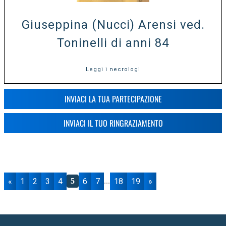
Giuseppina (Nucci) Arensi ved.
Toninelli di anni 84
Leggi i necrologi
INVIACI LA TUA PARTECIPAZIONE
INVIACI IL TUO RINGRAZIAMENTO
«
1
2
3
4
6
7
18
19
»
5
...