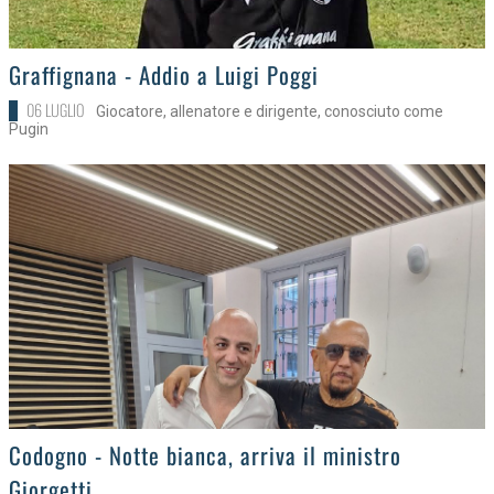
>
Graffignana - Addio a Luigi Poggi
06 LUGLIO
Giocatore, allenatore e dirigente, conosciuto come
Pugin
>
Codogno - Notte bianca, arriva il ministro
Giorgetti