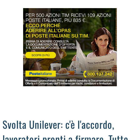
LODIGIANO
DAL TERRITORIO
OROSCOPO
LA PIAZZA
ANIMALI
OCCHIO ALLA TRUFFA
NECROLOGI
Svolta Unilever: c'è l'accordo,
lavoratori pronti a firmare. Tutto