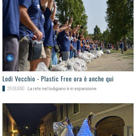
>
Lodi Vecchio - Plastic Free ora è anche qui
29 GIUGNO
La rete nel lodigiano è in espansione