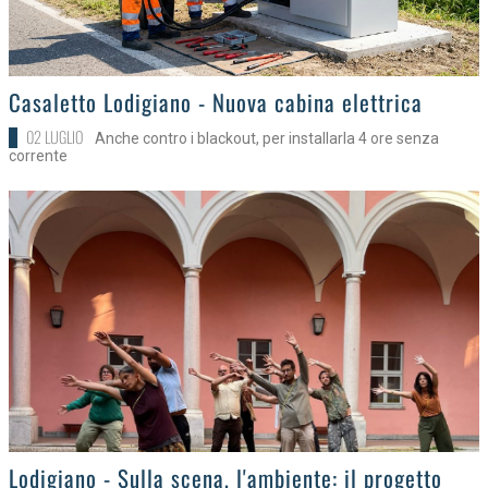
>
Casaletto Lodigiano - Nuova cabina elettrica
02 LUGLIO
Anche contro i blackout, per installarla 4 ore senza
corrente
>
Lodigiano - Sulla scena, l'ambiente: il progetto