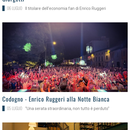
06 LUGLIO
Il titolare dell'economia fan di Enrico Ruggeri
>
Codogno - Enrico Ruggeri alla Notte Bianca
05 LUGLIO
"Una serata straordinaria, non tutto è perduto"