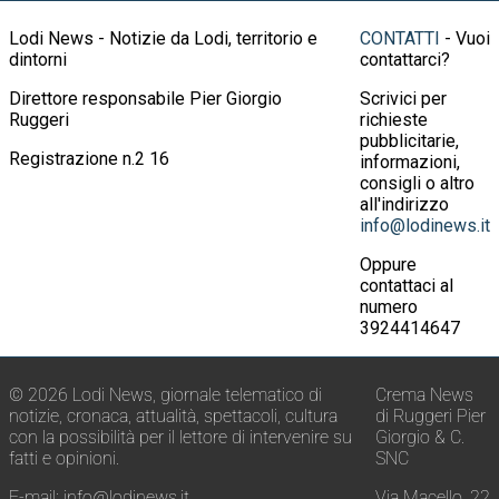
Lodi News - Notizie da Lodi, territorio e
CONTATTI
- Vuoi
dintorni
contattarci?
Direttore responsabile Pier Giorgio
Scrivici per
Ruggeri
richieste
pubblicitarie,
Registrazione n.2 16
informazioni,
consigli o altro
all'indirizzo
info@lodinews.it
Oppure
contattaci al
numero
3924414647
© 2026 Lodi News, giornale telematico di
Crema News
notizie, cronaca, attualità, spettacoli, cultura
di Ruggeri Pier
con la possibilità per il lettore di intervenire su
Giorgio & C.
fatti e opinioni.
SNC
E-mail:
info@lodinews.it
Via Macello, 22