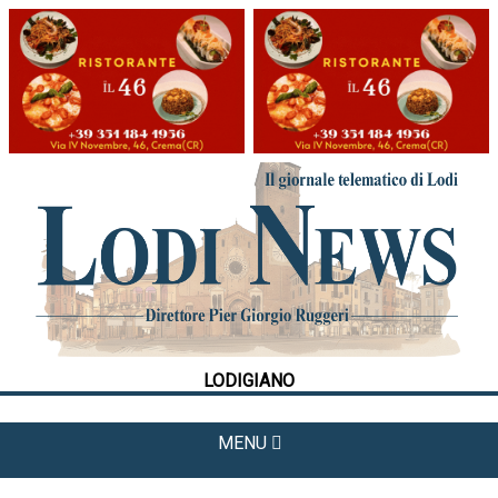
HOME
CRONACA
POLITICA
LA FOTO
METEO
LODIGIANO
CULTURA
SPORT
MENU
APPUNTAMENTI