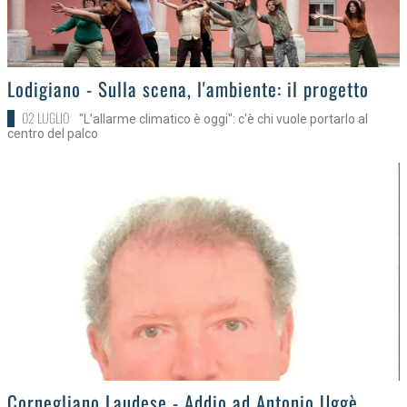
>
Lodigiano - Sulla scena, l'ambiente: il progetto
02 LUGLIO
"L’allarme climatico è oggi": c'è chi vuole portarlo al
centro del palco
>
Cornegliano Laudese - Addio ad Antonio Uggè,