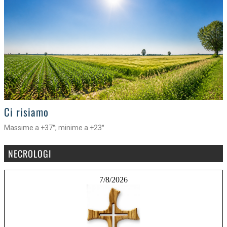
>
Ci risiamo
Massime a +37°; minime a +23°
NECROLOGI
7/8/2026