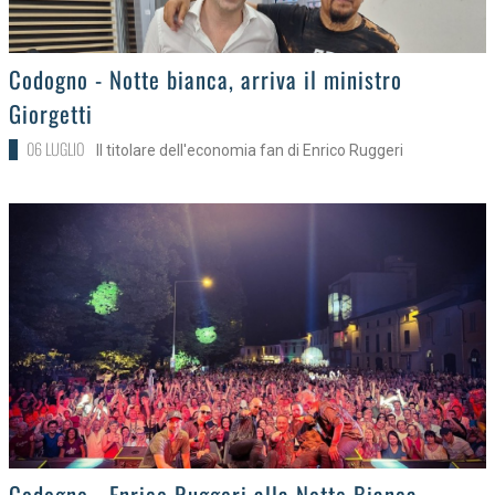
>
Codogno - Notte bianca, arriva il ministro
Giorgetti
06 LUGLIO
Il titolare dell'economia fan di Enrico Ruggeri
>
Codogno - Enrico Ruggeri alla Notte Bianca