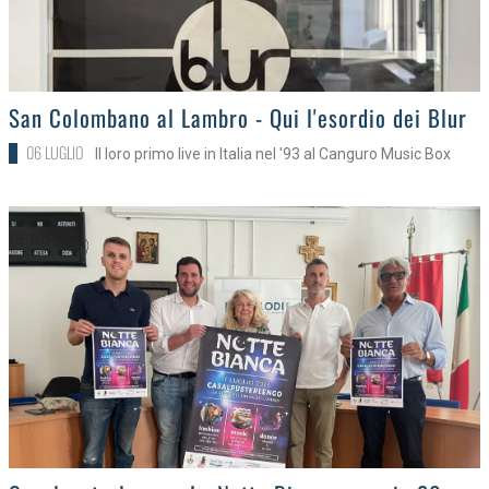
>
San Colombano al Lambro - Qui l'esordio dei Blur
06 LUGLIO
Il loro primo live in Italia nel '93 al Canguro Music Box
>