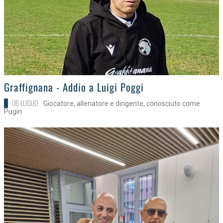
>
Graffignana - Addio a Luigi Poggi
06 LUGLIO
Giocatore, allenatore e dirigente, conosciuto come
Pugin