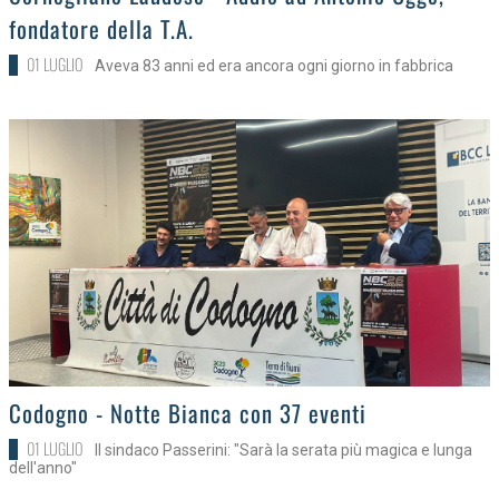
fondatore della T.A.
01 LUGLIO
Aveva 83 anni ed era ancora ogni giorno in fabbrica
>
Codogno - Notte Bianca con 37 eventi
01 LUGLIO
Il sindaco Passerini: "Sarà la serata più magica e lunga
dell'anno"