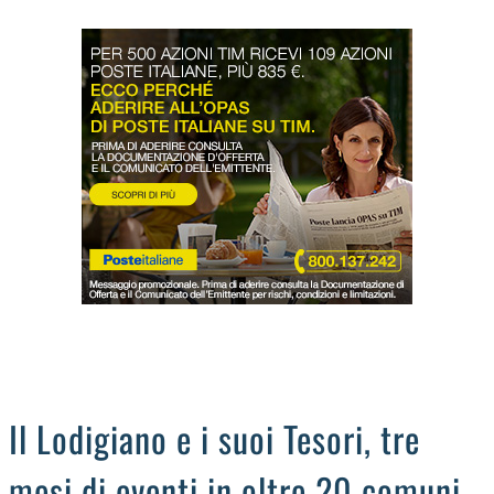
LODIGIANO
DAL TERRITORIO
OROSCOPO
LA PIAZZA
ANIMALI
OCCHIO ALLA TRUFFA
NECROLOGI
Il Lodigiano e i suoi Tesori, tre
mesi di eventi in oltre 20 comuni