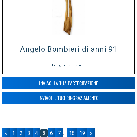
Angelo Bombieri di anni 91
Leggi i necrologi
INVIACI LA TUA PARTECIPAZIONE
INVIACI IL TUO RINGRAZIAMENTO
«
1
2
3
4
6
7
18
19
»
5
...