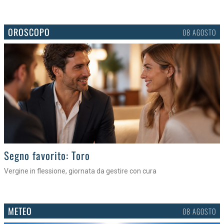
OROSCOPO
08 AGOSTO
>
Segno favorito: Toro
Vergine in flessione, giornata da gestire con cura
METEO
08 AGOSTO