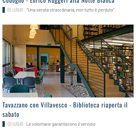
05 LUGLIO
"Una serata straordinaria, non tutto è perduto"
>
Tavazzano con Villavesco - Biblioteca riaperta il
sabato
03 LUGLIO
Le volontarie garantiscono il servizio