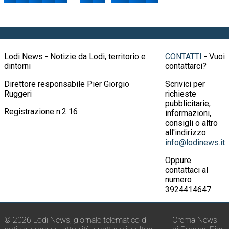
Lodi News - Notizie da Lodi, territorio e
CONTATTI
- Vuoi
dintorni
contattarci?
Direttore responsabile Pier Giorgio
Scrivici per
Ruggeri
richieste
pubblicitarie,
Registrazione n.2 16
informazioni,
consigli o altro
all'indirizzo
info@lodinews.it
Oppure
contattaci al
numero
3924414647
© 2026 Lodi News, giornale telematico di
Crema News