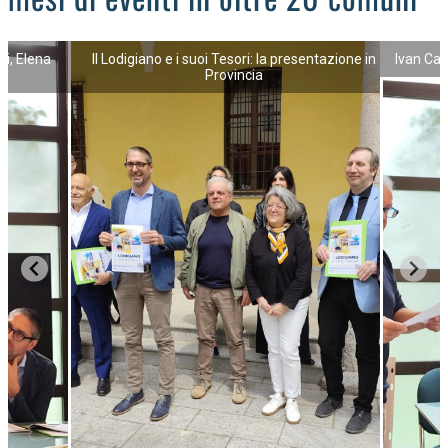
li, Elena
Il Lodigiano e i suoi Tesori: la presentazione in
Ivan Cat
Provincia