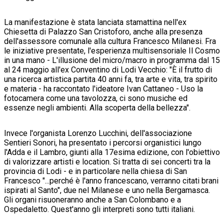
La manifestazione è stata lanciata stamattina nell'ex
Chiesetta di Palazzo San Cristoforo, anche alla presenza
dell'assessore comunale alla cultura Francesco Milanesi. Fra
le iniziative presentate, l'esperienza multisensoriale Il Cosmo
in una mano - L'illusione del micro/macro in programma dal 15
al 24 maggio all'ex Conventino di Lodi Vecchio: "È il frutto di
una ricerca artistica partita 40 anni fa, tra arte e vita, tra spirito
e materia - ha raccontato l'ideatore Ivan Cattaneo - Uso la
fotocamera come una tavolozza, ci sono musiche ed
essenze negli ambienti. Alla scoperta della bellezza".
Invece l'organista Lorenzo Lucchini, dell'associazione
Sentieri Sonori, ha presentato i percorsi organistici lungo
l'Adda e il Lambro, giunti alla 17esima edizione, con l'obiettivo
di valorizzare artisti e location. Si tratta di sei concerti tra la
provincia di Lodi - e in particolare nella chiesa di San
Francesco "...perché è l'anno francescano, verranno citati brani
ispirati al Santo", due nel Milanese e uno nella Bergamasca.
Gli organi risuoneranno anche a San Colombano e a
Ospedaletto. Quest'anno gli interpreti sono tutti italiani.