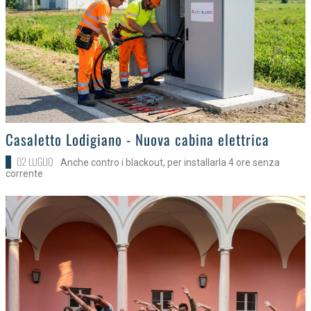
>
Casaletto Lodigiano - Nuova cabina elettrica
02 LUGLIO
Anche contro i blackout, per installarla 4 ore senza
corrente