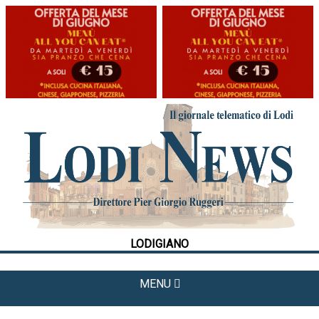
HOME
CRONACA
POLITICA
LA FOTO
METEO
LODIGIANO
CULTURA
SPORT
MENU
APPUNTAMENTI