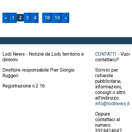
«
1
3
4
18
19
»
2
...
Lodi News - Notizie da Lodi, territorio e
CONTATTI
- Vuoi
dintorni
contattarci?
Direttore responsabile Pier Giorgio
Scrivici per
Ruggeri
richieste
pubblicitarie,
Registrazione n.2 16
informazioni,
consigli o altro
all'indirizzo
info@lodinews.it
Oppure
contattaci al
numero
3924414647