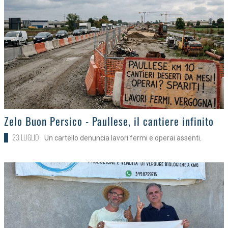
>
Zelo Buon Persico - Paullese, il cantiere infinito
23 LUGLIO
Un cartello denuncia lavori fermi e operai assenti.