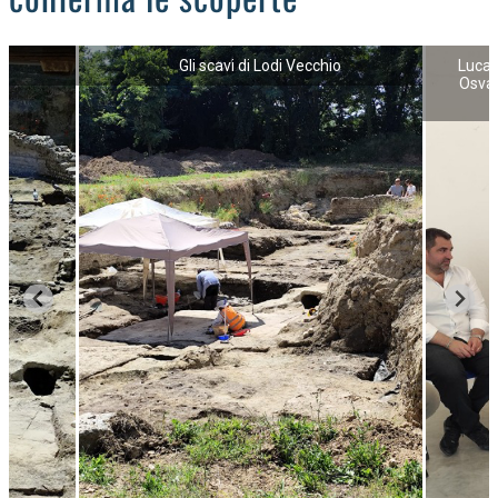
Gli scavi di Lodi Vecchio
Luca 
Osval