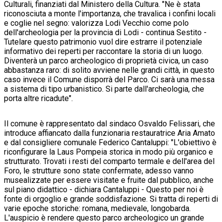
Culturali, finanziati dal Ministero della Cultura. "Ne è stata
riconosciuta a monte l'importanza, che travalica i confini locali
e coglie nel segno: valorizza Lodi Vecchio come polo
dell'archeologia per la provincia di Lodi - continua Sestito -
Tutelare questo patrimonio vuol dire estrarre il potenziale
informativo dei reperti per raccontare la storia di un luogo.
Diventerà un parco archeologico di proprietà civica, un caso
abbastanza raro: di solito avviene nelle grandi città, in questo
caso invece il Comune disporrà del Parco. Ci sarà una messa
a sistema di tipo urbanistico. Si parte dall'archeologia, che
porta altre ricadute".
Il comune è rappresentato dal sindaco Osvaldo Felissari, che
introduce affiancato dalla funzionaria restauratrice Aria Amato
e dal consigliere comunale Federico Cantaluppi: "L'obiettivo è
riconfigurare la Laus Pompeia storica in modo più organico e
strutturato. Trovati i resti del comparto termale e dell'area del
Foro, le strutture sono state confermate, adesso vanno
musealizzate per essere visitate e fruite dal pubblico, anche
sul piano didattico - dichiara Cantaluppi - Questo per noi è
fonte di orgoglio e grande soddisfazione. Si tratta di reperti di
varie epoche storiche: romana, medievale, longobarda.
L'auspicio è rendere questo parco archeologico un grande