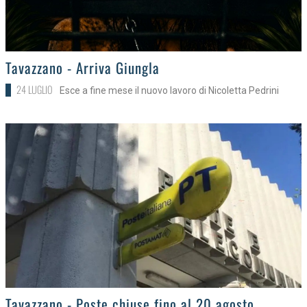
>
Tavazzano - Arriva Giungla
24 LUGLIO
Esce a fine mese il nuovo lavoro di Nicoletta Pedrini
>
Tavazzano - Poste chiuse fino al 20 agosto