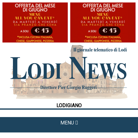
HOME
CRONACA
POLITICA
LA FOTO
METEO
LODIGIANO
CULTURA
SPORT
MENU
APPUNTAMENTI