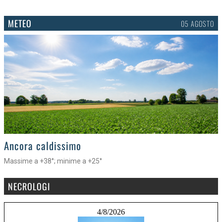
METEO
05 AGOSTO
>
Ancora caldissimo
Massime a +38°; minime a +25°
NECROLOGI
4/8/2026